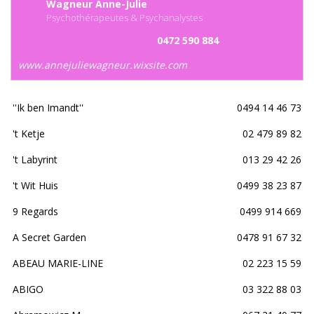
Wagneur Anne-Julie
Psychothérapeutes & Psychanalystes
0472 590 884
www.annejuliewagneur.wixsite.com
''Ik ben Imandt''
0494 14 46 73
't Ketje
02 479 89 82
't Labyrint
013 29 42 26
't Wit Huis
0499 38 23 87
9 Regards
0499 914 669
A Secret Garden
0478 91 67 32
ABEAU MARIE-LINE
02 223 15 59
ABIGO
03 322 88 03