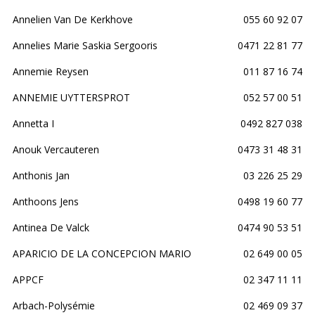
Annelien Van De Kerkhove
055 60 92 07
Annelies Marie Saskia Sergooris
0471 22 81 77
Annemie Reysen
011 87 16 74
ANNEMIE UYTTERSPROT
052 57 00 51
Annetta I
0492 827 038
Anouk Vercauteren
0473 31 48 31
Anthonis Jan
03 226 25 29
Anthoons Jens
0498 19 60 77
Antinea De Valck
0474 90 53 51
APARICIO DE LA CONCEPCION MARIO
02 649 00 05
APPCF
02 347 11 11
Arbach-Polysémie
02 469 09 37