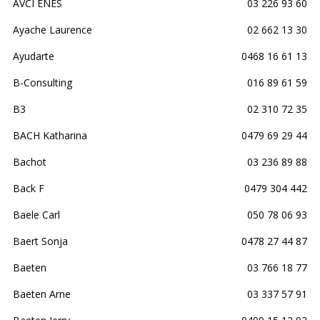
AVCI ENES
03 226 93 60
Ayache Laurence
02 662 13 30
Ayudarte
0468 16 61 13
B-Consulting
016 89 61 59
B3
02 310 72 35
BACH Katharina
0479 69 29 44
Bachot
03 236 89 88
Back F
0479 304 442
Baele Carl
050 78 06 93
Baert Sonja
0478 27 44 87
Baeten
03 766 18 77
Baeten Arne
03 337 57 91