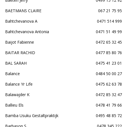
Baeten Jerry
0499 15 12 92
BAETMANS CLAIRE
067 21 75 95
Bahtchevanova A
0471 514 999
Bahtchevanova Antonia
0471 51 49 99
Baijot Fabienne
0472 65 32 45
BAITAR RACHID
0477 85 80 76
BAL SARAH
0475 41 23 01
Balance
0484 50 00 27
Balance Yr Life
0475 62 63 78
Balawajder K
0472 85 32 47
Ballieu Els
0478 41 79 66
Bamba Usuku Gestaltpraktijk
0495 48 85 72
Barbason S
0478 345 222