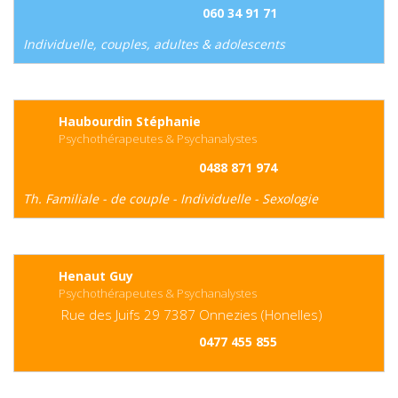
060 34 91 71
Individuelle, couples, adultes & adolescents
Haubourdin Stéphanie
Psychothérapeutes & Psychanalystes
0488 871 974
Th. Familiale - de couple - Individuelle - Sexologie
Henaut Guy
Psychothérapeutes & Psychanalystes
Rue des Juifs
29
7387
Onnezies (Honelles)
0477 455 855