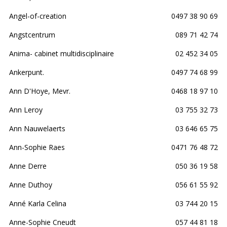
Angel-of-creation
0497 38 90 69
Angstcentrum
089 71 42 74
Anima- cabinet multidisciplinaire
02 452 34 05
Ankerpunt.
0497 74 68 99
Ann D'Hoye, Mevr.
0468 18 97 10
Ann Leroy
03 755 32 73
Ann Nauwelaerts
03 646 65 75
Ann-Sophie Raes
0471 76 48 72
Anne Derre
050 36 19 58
Anne Duthoy
056 61 55 92
Anné Karla Celina
03 744 20 15
Anne-Sophie Cneudt
057 44 81 18