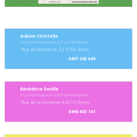
Auboin Christelle
Psychothérapeutes & Psychanalystes
Rue de Beckerich
23
6700
Arlon
0497 245 649
Bénédicte Deville
Psychothérapeutes & Psychanalystes
Rue de la Fontaine
4
6210
Rèves
0496 603 741