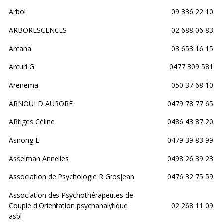
Arbol
09 336 22 10
ARBORESCENCES
02 688 06 83
Arcana
03 653 16 15
Arcuri G
0477 309 581
Arenema
050 37 68 10
ARNOULD AURORE
0479 78 77 65
ARtiges Céline
0486 43 87 20
Asnong L
0479 39 83 99
Asselman Annelies
0498 26 39 23
Association de Psychologie R Grosjean
0476 32 75 59
Association des Psychothérapeutes de
Couple d'Orientation psychanalytique
02 268 11 09
asbl