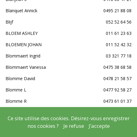
Blanquet Annick
0495 21 88 08
Blijf
052 52 64 56
BLOEM ASHLEY
011 61 23 63
BLOEMEN JOHAN
011 52 42 32
Blommaert Ingrid
03 321 77 18
Blommaert Vanessa
0475 38 68 58
Blomme David
0478 21 58 57
Blomme L
0477 92 58 27
Blomme R
0473 61 01 37
Blomme S-A
0472 65 72 72
Ce site utilise des cookies. Désirez-vous enregistrer
Blondiau C
067 67 03 90
nos cookies ?
Je refuse
J’accepte
Bo Van Gaeveren
0475 83 70 16