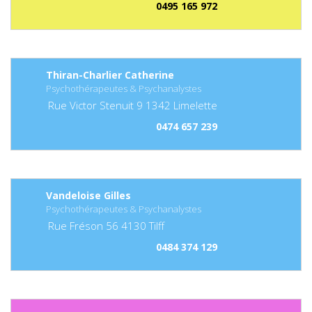
0495 165 972
Thiran-Charlier Catherine
Psychothérapeutes & Psychanalystes
Rue Victor Stenuit
9
1342
Limelette
0474 657 239
Vandeloise Gilles
Psychothérapeutes & Psychanalystes
Rue Fréson
56
4130
Tilff
0484 374 129