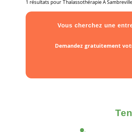
1 résultats pour Thalassothérapie À Sambreville
Vous cherchez une entrep
Demandez gratuitement votr
Ten