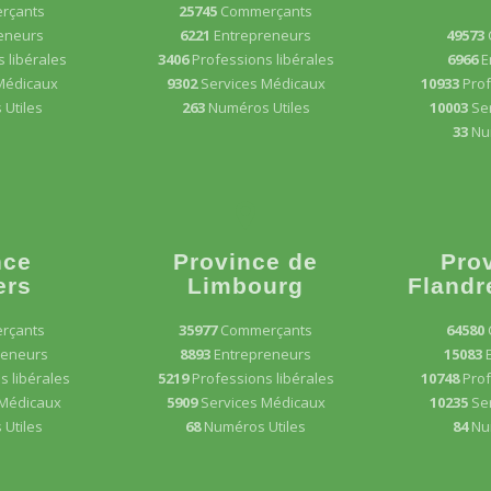
rçants
25745
Commerçants
eneurs
6221
Entrepreneurs
49573
 libérales
3406
Professions libérales
6966
E
Médicaux
9302
Services Médicaux
10933
Prof
Utiles
263
Numéros Utiles
10003
Se
33
Nu
nce
Province de
Pro
ers
Limbourg
Flandr
rçants
35977
Commerçants
64580
reneurs
8893
Entrepreneurs
15083
s libérales
5219
Professions libérales
10748
Prof
 Médicaux
5909
Services Médicaux
10235
Se
Utiles
68
Numéros Utiles
84
Nu