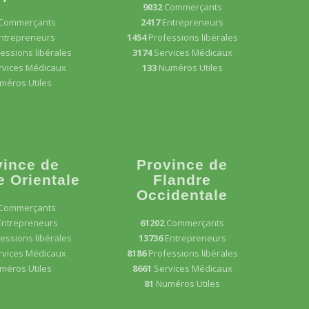
9032
Commerçants
Commerçants
2417
Entrepreneurs
ntrepreneurs
1454
Professions libérales
essions libérales
3174
Services Médicaux
rvices Médicaux
133
Numéros Utiles
méros Utiles
vince de
Province de
e Orientale
Flandre
Occidentale
Commerçants
Entrepreneurs
61202
Commerçants
essions libérales
13736
Entrepreneurs
rvices Médicaux
8186
Professions libérales
méros Utiles
8661
Services Médicaux
81
Numéros Utiles