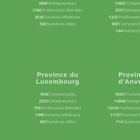
6890
Entrepreneurs
10825
Comme
3760
Professions libérales
3557
Entrepr
8543
Services Médicaux
1323
Professions
363
Numéros Utiles
4001
Services 
244
Numéros 
Province du
Provi
Luxembourg
d'Anv
7846
Commerçants
78457
Comme
2253
Entrepreneurs
14946
Entrep
756
Professions libérales
13343
Profession
1948
Services Médicaux
11197
Services
203
Numéros Utiles
114
Numéros 