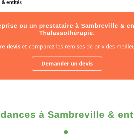
 & entités
rise ou un prestataire à Sambreville & enti
Thalassothérapie.
e devis
et comparez les remises de prix des meilleu
Demander un devis
dances à Sambreville & ent