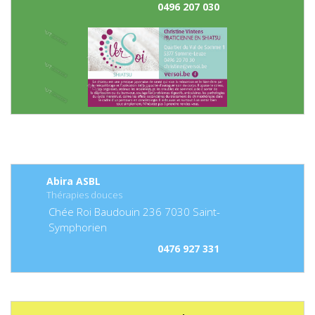
0496 207 030
Abira ASBL
Thérapies douces
Chée Roi Baudouin
236
7030
Saint-
Symphorien
0476 927 331