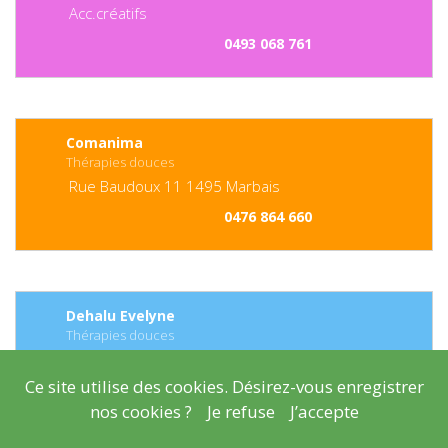
Acc.créatifs
0493 068 761
Comanima
Thérapies douces
Rue Baudoux
11
1495
Marbais
0476 864 660
Dehalu Evelyne
Thérapies douces
0
Hévillers
Ce site utilise des cookies. Désirez-vous enregistrer
0486 451 974
nos cookies ?
Je refuse
J’accepte
Shiatsu , Auriculothérapie