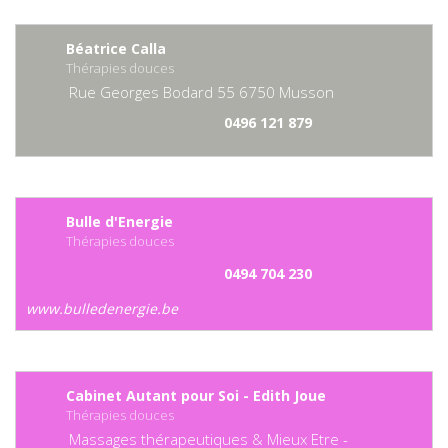
Béatrice Calla
Thérapies douces
Rue Georges Bodard
55
6750
Musson
0496 121 879
Bulle d'Energie
Thérapies douces
0494 704 230
www.bulledenergie.be
Cabinet Autant pour Soi - Edith Joue
Thérapies douces
Massages thérapeutiques & Mieux Etre -