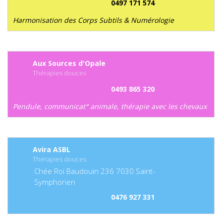
0497 171 574
Harmonisation des Corps Subtils & Numérologie
Aux Sources d'Opale
Thérapies douces
0493 865 320
Pendule, communicat° animale, thérapie avec les chevaux
Avira ASBL
Thérapies douces
Chée Roi Baudouin
236
7030
Saint-
Symphorien
0476 927 331