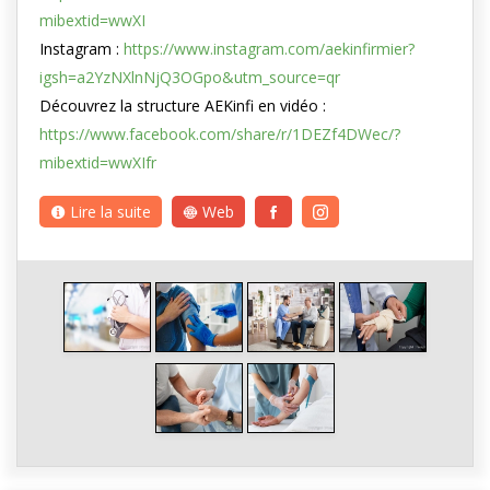
mibextid=wwXI
Instagram :
https://www.instagram.com/aekinfirmier?
igsh=a2YzNXlnNjQ3OGpo&utm_source=qr
Découvrez la structure AEKinfi en vidéo :
https://www.facebook.com/share/r/1DEZf4DWec/?
mibextid=wwXIfr
Lire la suite
Web