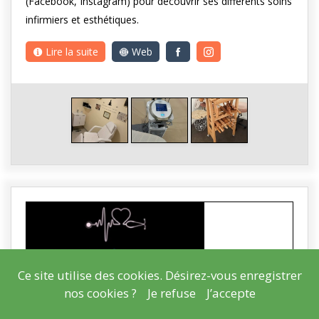
(Facebook, Instagram) pour découvrir ses différents soins
infirmiers et esthétiques.
Lire la suite
Web
Ce site utilise des cookies. Désirez-vous enregistrer
nos cookies ?
Je refuse
J’accepte
PROXI'SOINS
0497 619 641