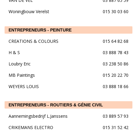
VAN DE VEL
03 887 65 59
Woningbouw Verelst
015 30 03 60
ENTREPRENEURS - PEINTURE
CREATIONS & COLOURS
015 64 82 68
H & S
03 888 78 43
Loubry Eric
03 238 50 86
MB Paintings
015 20 22 70
WEYERS LOUIS
03 888 18 66
ENTREPRENEURS - ROUTIERS & GÉNIE CIVIL
Aannemingsbedrijf L.Janssens
03 889 57 93
CRIKEMANS ELECTRO
015 31 52 42