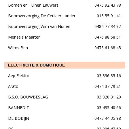
Bomen en Tuinen Lauwers
0475 92 43 78
Boomverzorging De Ceulaer Lander
015 55 91 41
Boomverzorging Wim van Nunen
0484 77 34 97
Mensels Maarten
0476 88 58 51
Wilms Ben
0473 61 68 45
ELECTRICITÉ & DOMOTIQUE
Aep Elektro
03 336 35 16
Arato
0474 37 79 21
B.S.O. BOUWBESLAG
03 820 31 20
BANNEDIT
03 435 40 66
DE BOBIJN
0473 44 35 98
DS
03 296 47 69