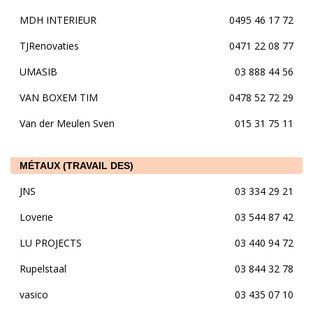
MDH INTERIEUR
0495 46 17 72
TJRenovaties
0471 22 08 77
UMASIB
03 888 44 56
VAN BOXEM TIM
0478 52 72 29
Van der Meulen Sven
015 31 75 11
MÉTAUX (TRAVAIL DES)
JNS
03 334 29 21
Loverie
03 544 87 42
LU PROJECTS
03 440 94 72
Rupelstaal
03 844 32 78
vasico
03 435 07 10