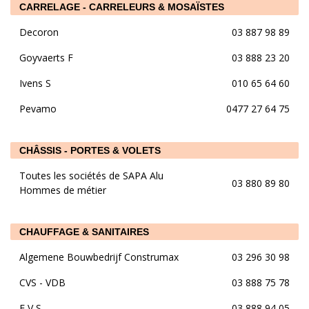
CARRELAGE - CARRELEURS & MOSAÏSTES
Decoron
03 887 98 89
Goyvaerts F
03 888 23 20
Ivens S
010 65 64 60
Pevamo
0477 27 64 75
CHÂSSIS - PORTES & VOLETS
Toutes les sociétés de SAPA Alu
03 880 89 80
Hommes de métier
CHAUFFAGE & SANITAIRES
Algemene Bouwbedrijf Construmax
03 296 30 98
CVS - VDB
03 888 75 78
E V S
03 888 94 05