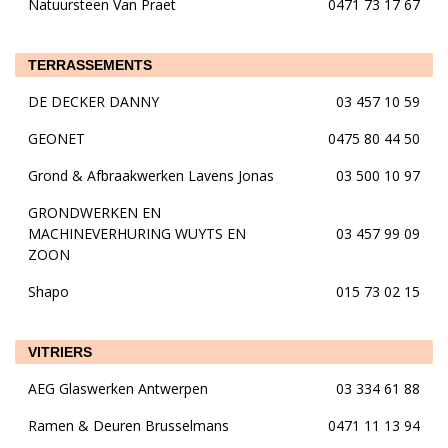
Natuursteen Van Praet
0471 73 17 67
TERRASSEMENTS
DE DECKER DANNY
03 457 10 59
GEONET
0475 80 44 50
Grond & Afbraakwerken Lavens Jonas
03 500 10 97
GRONDWERKEN EN
MACHINEVERHURING WUYTS EN
03 457 99 09
ZOON
Shapo
015 73 02 15
VITRIERS
AEG Glaswerken Antwerpen
03 334 61 88
Ramen & Deuren Brusselmans
0471 11 13 94