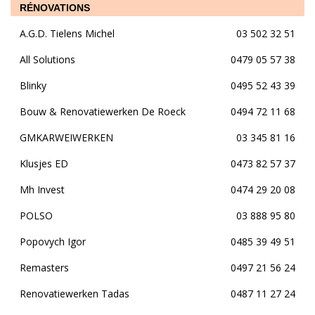
RÉNOVATIONS
A.G.D. Tielens Michel
03 502 32 51
All Solutions
0479 05 57 38
Blinky
0495 52 43 39
Bouw & Renovatiewerken De Roeck
0494 72 11 68
GMKARWEIWERKEN
03 345 81 16
Klusjes ED
0473 82 57 37
Mh Invest
0474 29 20 08
POLSO
03 888 95 80
Popovych Igor
0485 39 49 51
Remasters
0497 21 56 24
Renovatiewerken Tadas
0487 11 27 24