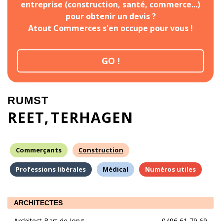
entreprise (construction, santé, commerce...)
pour obtenir un devis ?
Atout Commerces s'en occupe pour vous !
GO !
RUMST
REET
TERHAGEN
Commerçants
Construction
Professions libérales
Médical
Numéros utiles
ARCHITECTES
Architect Bart de Jong
0496 61 79 69