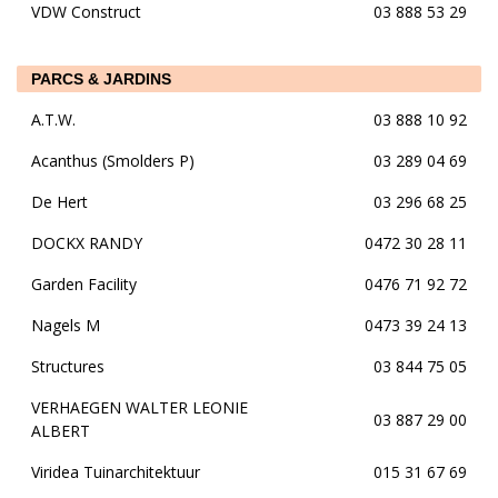
VDW Construct
03 888 53 29
PARCS & JARDINS
A.T.W.
03 888 10 92
Acanthus (Smolders P)
03 289 04 69
De Hert
03 296 68 25
DOCKX RANDY
0472 30 28 11
Garden Facility
0476 71 92 72
Nagels M
0473 39 24 13
Structures
03 844 75 05
VERHAEGEN WALTER LEONIE
03 887 29 00
ALBERT
Viridea Tuinarchitektuur
015 31 67 69