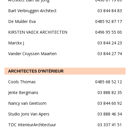
Bart Verbruggen Architect
03 844 84 83
De Mulder Eva
0485 92 87 17
KIRSTEN VAECK ARCHITECTEN
0496 95 55 00
Marckx J
03 844 24 23
Vander Cruyssen Maarten
03 844 27 74
ARCHITECTES D'INTÉRIEUR
Cools Thomas
0485 68 52 12
Jente Bergmans
03 888 82 35
Nancy van Geetsom
03 844 60 92
Studio Joris Van Apers
03 888 46 34
TDC InterieurArchitectuur
03 337 41 51