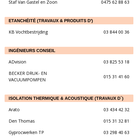
Staf Van Gastel en Zoon
0475 62 88 63
ETANCHÉITÉ (TRAVAUX & PRODUITS D')
KB Vochtbestrijding
03 844 00 36
INGÉNIEURS CONSEIL
ADvision
03 825 53 18
BECKER DRUK- EN
015 31 41 60
VACUUMPOMPEN
ISOLATION THERMIQUE & ACOUSTIQUE (TRAVAUX D´)
Arato
03 434 42 32
Den Thomas
015 31 32 81
Gyprocwerken TP
03 298 40 63