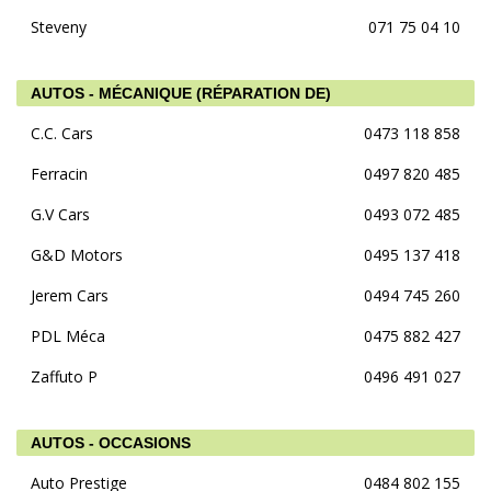
Steveny
071 75 04 10
AUTOS - MÉCANIQUE (RÉPARATION DE)
C.C. Cars
0473 118 858
Ferracin
0497 820 485
G.V Cars
0493 072 485
G&D Motors
0495 137 418
Jerem Cars
0494 745 260
PDL Méca
0475 882 427
Zaffuto P
0496 491 027
AUTOS - OCCASIONS
Auto Prestige
0484 802 155