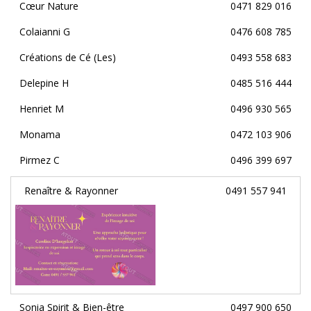
Cœur Nature
0471 829 016
Colaianni G
0476 608 785
Créations de Cé (Les)
0493 558 683
Delepine H
0485 516 444
Henriet M
0496 930 565
Monama
0472 103 906
Pirmez C
0496 399 697
Renaître & Rayonner
0491 557 941
Sonia Spirit & Bien-être
0497 900 650