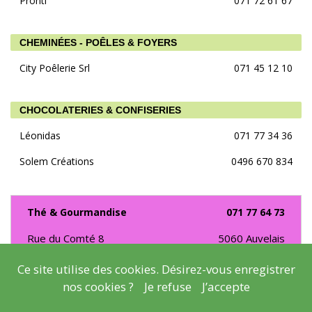
Pronti
071 72 61 67
CHEMINÉES - POÊLES & FOYERS
City Poêlerie Srl
071 45 12 10
CHOCOLATERIES & CONFISERIES
Léonidas
071 77 34 36
Solem Créations
0496 670 834
Thé & Gourmandise
071 77 64 73
Rue du Comté 8
5060
Auvelais
Ce site utilise des cookies. Désirez-vous enregistrer
Zabloom
0491 544 291
nos cookies ?
Je refuse
J’accepte