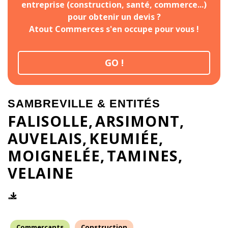
entreprise (construction, santé, commerce...)
pour obtenir un devis ?
Atout Commerces s'en occupe pour vous !
GO !
SAMBREVILLE & ENTITÉS
FALISOLLE
ARSIMONT
AUVELAIS
KEUMIÉE
MOIGNELÉE
TAMINES
VELAINE
Commerçants
Construction