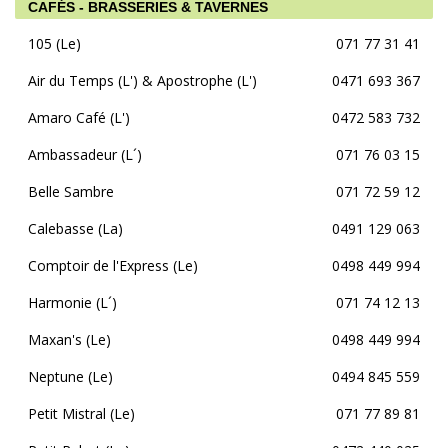
CAFÉS - BRASSERIES & TAVERNES
105 (Le)
071 77 31 41
Air du Temps (L') & Apostrophe (L')
0471 693 367
Amaro Café (L')
0472 583 732
Ambassadeur (L´)
071 76 03 15
Belle Sambre
071 72 59 12
Calebasse (La)
0491 129 063
Comptoir de l'Express (Le)
0498 449 994
Harmonie (L´)
071 74 12 13
Maxan's (Le)
0498 449 994
Neptune (Le)
0494 845 559
Petit Mistral (Le)
071 77 89 81