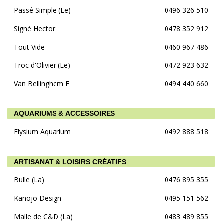
Passé Simple (Le)
0496 326 510
Signé Hector
0478 352 912
Tout Vide
0460 967 486
Troc d'Olivier (Le)
0472 923 632
Van Bellinghem F
0494 440 660
AQUARIUMS & ACCESSOIRES
Elysium Aquarium
0492 888 518
ARTISANAT & LOISIRS CRÉATIFS
Bulle (La)
0476 895 355
Kanojo Design
0495 151 562
Malle de C&D (La)
0483 489 855