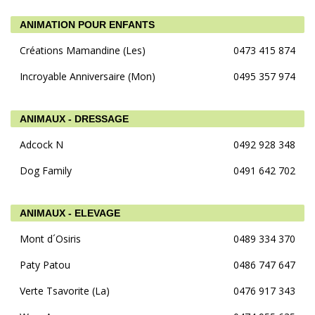
ANIMATION POUR ENFANTS
Créations Mamandine (Les)
0473 415 874
Incroyable Anniversaire (Mon)
0495 357 974
ANIMAUX - DRESSAGE
Adcock N
0492 928 348
Dog Family
0491 642 702
ANIMAUX - ELEVAGE
Mont d´Osiris
0489 334 370
Paty Patou
0486 747 647
Verte Tsavorite (La)
0476 917 343