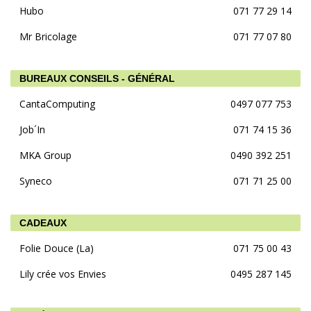
Hubo
071 77 29 14
Mr Bricolage
071 77 07 80
BUREAUX CONSEILS - GÉNÉRAL
CantaComputing
0497 077 753
Job´In
071 74 15 36
MKA Group
0490 392 251
Syneco
071 71 25 00
CADEAUX
Folie Douce (La)
071 75 00 43
Lily crée vos Envies
0495 287 145