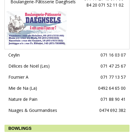
Boulangerie-Pâtisserie Daeghsels
84 20 071 52 11 02
Ceylin
071 16 03 07
Délices de Noël (Les)
071 47 25 67
Fournier A
071 77 13 57
Mie de Na (La)
0492 64 65 00
Nature de Pain
071 88 90 41
Nuages & Gourmandises
0474 692 382
BOWLINGS