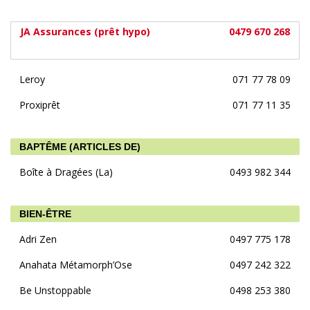
JA Assurances (prêt hypo)
0479 670 268
Leroy
071 77 78 09
Proxiprêt
071 77 11 35
BAPTÊME (ARTICLES DE)
Boîte à Dragées (La)
0493 982 344
BIEN-ÊTRE
Adri Zen
0497 775 178
Anahata Métamorph’Ose
0497 242 322
Be Unstoppable
0498 253 380