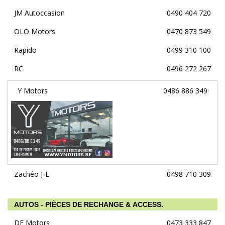
JM Autoccasion
0490 404 720
OLO Motors
0470 873 549
Rapido
0499 310 100
RC
0496 272 267
Y Motors
0486 886 349
Zachéo J-L
0498 710 309
AUTOS - PIÈCES DE RECHANGE & ACCESS.
DF Motors
0473 333 847