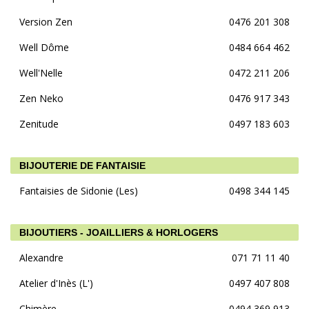
Version Zen
0476 201 308
Well Dôme
0484 664 462
Well'Nelle
0472 211 206
Zen Neko
0476 917 343
Zenitude
0497 183 603
BIJOUTERIE DE FANTAISIE
Fantaisies de Sidonie (Les)
0498 344 145
BIJOUTIERS - JOAILLIERS & HORLOGERS
Alexandre
071 71 11 40
Atelier d'Inès (L')
0497 407 808
Chimère
0494 369 913