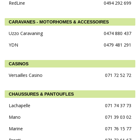
RedLine
0494 292 699
CARAVANES - MOTORHOMES & ACCESSOIRES
Uzzo Caravaning
0474 880 437
YDN
0479 481 291
CASINOS
Versailles Casino
071 72 52 72
CHAUSSURES & PANTOUFLES
Lachapelle
071 74 37 73
Mano
071 39 03 02
Marine
071 76 15 77