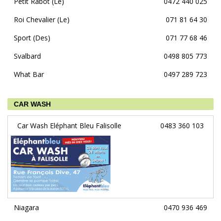
Petit Rabot (Le)
0472 440 025
Roi Chevalier (Le)
071 81 64 30
Sport (Des)
071 77 68 46
Svalbard
0498 805 773
What Bar
0497 289 723
CAR WASH
Car Wash Eléphant Bleu Falisolle
0483 360 103
Niagara
0470 936 469