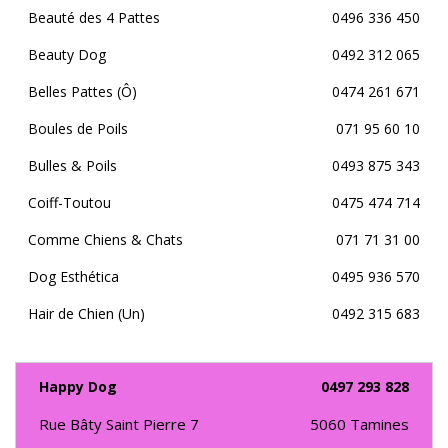
Beauté des 4 Pattes
0496 336 450
Beauty Dog
0492 312 065
Belles Pattes (Ô)
0474 261 671
Boules de Poils
071 95 60 10
Bulles & Poils
0493 875 343
Coiff-Toutou
0475 474 714
Comme Chiens & Chats
071 71 31 00
Dog Esthética
0495 936 570
Hair de Chien (Un)
0492 315 683
Happy Dog
0497 293 828
Rue Bâty Saint Pierre 7
5060
Tamines