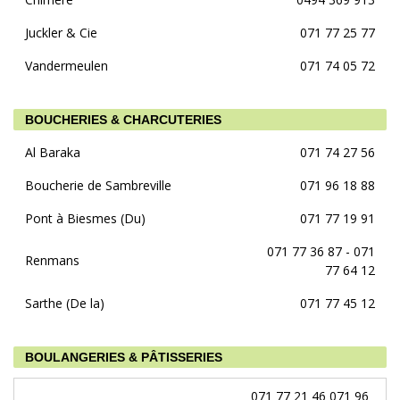
Juckler & Cie
071 77 25 77
Vandermeulen
071 74 05 72
BOUCHERIES & CHARCUTERIES
Al Baraka
071 74 27 56
Boucherie de Sambreville
071 96 18 88
Pont à Biesmes (Du)
071 77 19 91
071 77 36 87 - 071
Renmans
77 64 12
Sarthe (De la)
071 77 45 12
BOULANGERIES & PÂTISSERIES
071 77 21 46 071 96