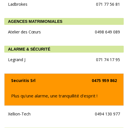
Ladbrokes
071 77 56 81
AGENCES MATRIMONIALES
Atelier des Cœurs
0498 649 089
ALARME & SÉCURITÉ
Legrand J
071 74 17 95
Securitis Srl
0475 959 862
Plus qu'une alarme, une tranquillité d'esprit !
Xellion-Tech
0494 130 977