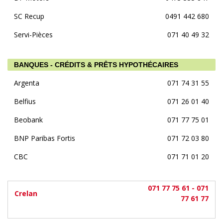
SC Recup
0491 442 680
Servi-Pièces
071 40 49 32
BANQUES - CRÉDITS & PRÊTS HYPOTHÉCAIRES
Argenta
071 74 31 55
Belfius
071 26 01 40
Beobank
071 77 75 01
BNP Paribas Fortis
071 72 03 80
CBC
071 71 01 20
071 77 75 61 - 071
Crelan
77 61 77