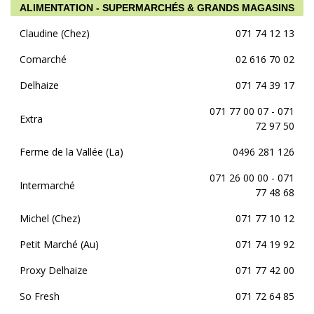
ALIMENTATION - SUPERMARCHÉS & GRANDS MAGASINS
Claudine (Chez)
071 74 12 13
Comarché
02 616 70 02
Delhaize
071 74 39 17
071 77 00 07 - 071
Extra
72 97 50
Ferme de la Vallée (La)
0496 281 126
071 26 00 00 - 071
Intermarché
77 48 68
Michel (Chez)
071 77 10 12
Petit Marché (Au)
071 74 19 92
Proxy Delhaize
071 77 42 00
So Fresh
071 72 64 85