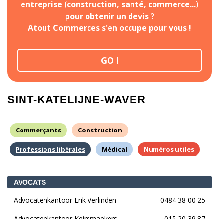
entreprise (construction, santé, commerce...)
pour obtenir un devis ?
Atout Commerces s'en occupe pour vous !
GO !
SINT-KATELIJNE-WAVER
Commerçants
Construction
Professions libérales
Médical
Numéros utiles
AVOCATS
Advocatenkantoor Erik Verlinden
0484 38 00 25
Advocatenkantoor Keirsmaekers
015 20 39 87