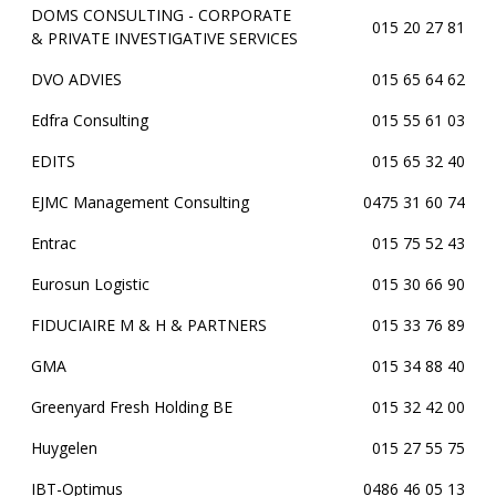
DOMS CONSULTING - CORPORATE
015 20 27 81
& PRIVATE INVESTIGATIVE SERVICES
DVO ADVIES
015 65 64 62
Edfra Consulting
015 55 61 03
EDITS
015 65 32 40
EJMC Management Consulting
0475 31 60 74
Entrac
015 75 52 43
Eurosun Logistic
015 30 66 90
FIDUCIAIRE M & H & PARTNERS
015 33 76 89
GMA
015 34 88 40
Greenyard Fresh Holding BE
015 32 42 00
Huygelen
015 27 55 75
IBT-Optimus
0486 46 05 13