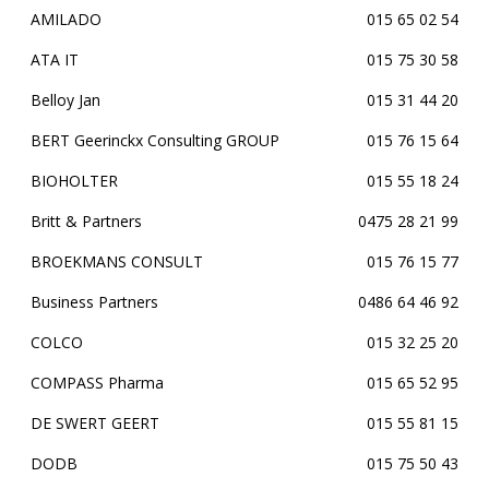
AMILADO
015 65 02 54
ATA IT
015 75 30 58
Belloy Jan
015 31 44 20
BERT Geerinckx Consulting GROUP
015 76 15 64
BIOHOLTER
015 55 18 24
Britt & Partners
0475 28 21 99
BROEKMANS CONSULT
015 76 15 77
Business Partners
0486 64 46 92
COLCO
015 32 25 20
COMPASS Pharma
015 65 52 95
DE SWERT GEERT
015 55 81 15
DODB
015 75 50 43