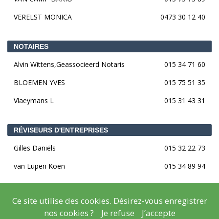
VERELST MONICA
0473 30 12 40
NOTAIRES
Alvin Wittens,Geassocieerd Notaris
015 34 71 60
BLOEMEN YVES
015 75 51 35
Vlaeymans L
015 31 43 31
RÉVISEURS D'ENTREPRISES
Gilles Daniëls
015 32 22 73
van Eupen Koen
015 34 89 94
Ce site utilise des cookies. Désirez-vous enregistrer
© Copyright
Mentions légales
- Copyright
2026
nos cookies ?
Je refuse
J’accepte
Réalisation
Lisara Agency