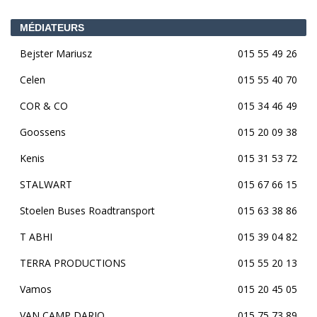
MÉDIATEURS
Bejster Mariusz
015 55 49 26
Celen
015 55 40 70
COR & CO
015 34 46 49
Goossens
015 20 09 38
Kenis
015 31 53 72
STALWART
015 67 66 15
Stoelen Buses Roadtransport
015 63 38 86
T ABHI
015 39 04 82
TERRA PRODUCTIONS
015 55 20 13
Vamos
015 20 45 05
VAN CAMP DARIO
015 75 73 89