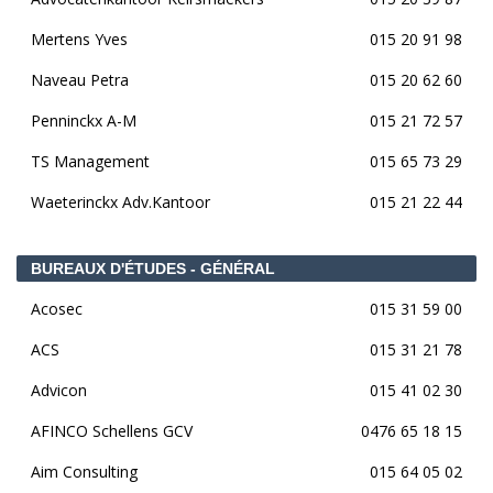
Mertens Yves
015 20 91 98
Naveau Petra
015 20 62 60
Penninckx A-M
015 21 72 57
TS Management
015 65 73 29
Waeterinckx Adv.Kantoor
015 21 22 44
BUREAUX D'ÉTUDES - GÉNÉRAL
Acosec
015 31 59 00
ACS
015 31 21 78
Advicon
015 41 02 30
AFINCO Schellens GCV
0476 65 18 15
Aim Consulting
015 64 05 02