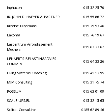
Inphacon
015 32 25 70
IR. JOHN D' HAEYER & PARTNER
015 55 86 72
Kristine Huysmans
015 75 53 46
Lakoma
015 76 19 67
Lascentrum Arrondissement
015 63 73 62
Mechelen
LENAERTS BELASTINGADVIES
015 64 33 26
COMM. V
Living Systems Coaching
015 41 17 95
MJM Consulting
015 31 75 74
POSSUM
015 63 01 09
SCALE-UPS.EU
015 32 15 65
Scilicet Consulting
0485 62 89 46