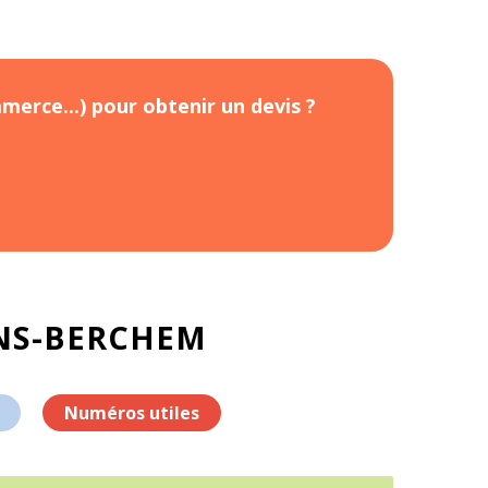
merce...) pour obtenir un devis ?
INS-BERCHEM
Numéros utiles