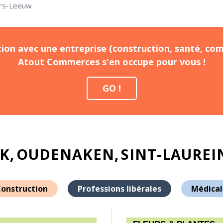
ers-Leeuw
ion avec une entreprise (construction, santé, com
Atout Commerces s'en occupe pour vous !
GO !
EK
OUDENAKEN
SINT-LAURE
onstruction
Professions libérales
Médical