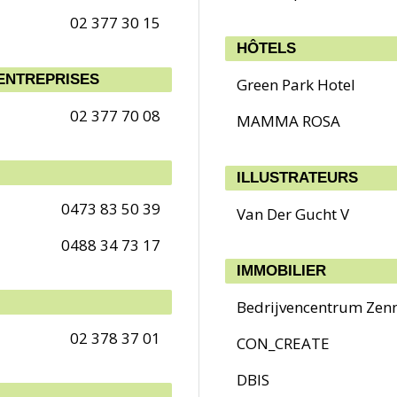
02 377 30 15
HÔTELS
ENTREPRISES
Green Park Hotel
02 377 70 08
MAMMA ROSA
ILLUSTRATEURS
0473 83 50 39
Van Der Gucht V
0488 34 73 17
IMMOBILIER
Bedrijvencentrum Zenn
02 378 37 01
CON_CREATE
DBIS