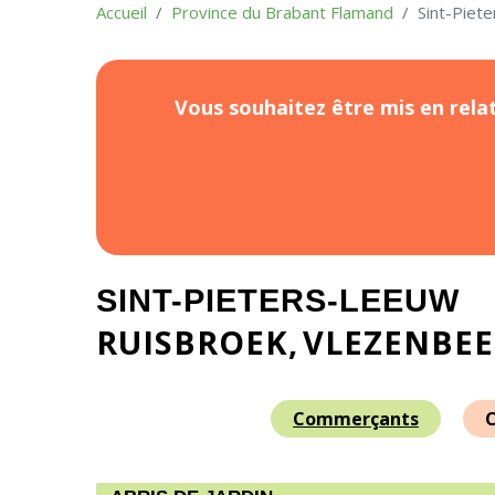
Accueil
Province du Brabant Flamand
Sint-Piet
Vous souhaitez être mis en relat
SINT-PIETERS-LEEUW
RUISBROEK
VLEZENBE
Commerçants
C