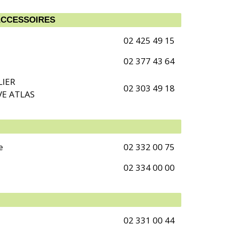
ACCESSOIRES
02 425 49 15
02 377 43 64
LIER
02 303 49 18
VE ATLAS
e
02 332 00 75
02 334 00 00
02 331 00 44