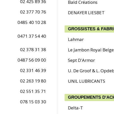
02 425 89 36
Bald Créations
02 377 70 76
DENAYER LIESBET
0485 40 10 28
GROSSISTES & FABR
0471 37 54 40
Lahmar
02 378 31 38
Le Jambon Royal Belge
0487 56 09 00
Sept D'Armor
02 331 46 39
U. De Groof & L. Opde
02 263 19 80
UNIL LUBRICANTS
02 551 35 71
GROUPEMENTS D'AC
078 15 03 30
Delta-T