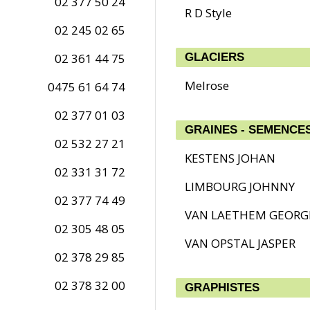
02 377 50 24
R D Style
02 245 02 65
02 361 44 75
GLACIERS
Melrose
0475 61 64 74
02 377 01 03
GRAINES - SEMENCE
02 532 27 21
KESTENS JOHAN
02 331 31 72
LIMBOURG JOHNNY
02 377 74 49
VAN LAETHEM GEORG
02 305 48 05
VAN OPSTAL JASPER
02 378 29 85
02 378 32 00
GRAPHISTES