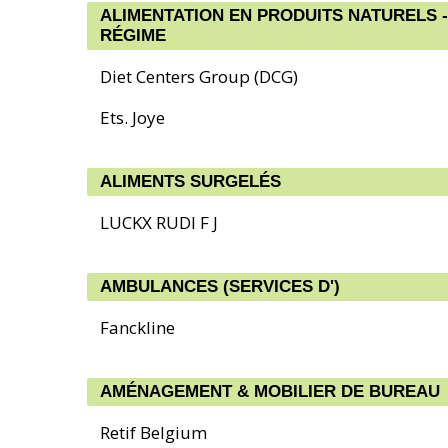
ALIMENTATION EN PRODUITS NATURELS -
RÉGIME
Diet Centers Group (DCG)
Ets. Joye
ALIMENTS SURGELÉS
LUCKX RUDI F J
AMBULANCES (SERVICES D')
Fanckline
AMÉNAGEMENT & MOBILIER DE BUREAU
Retif Belgium