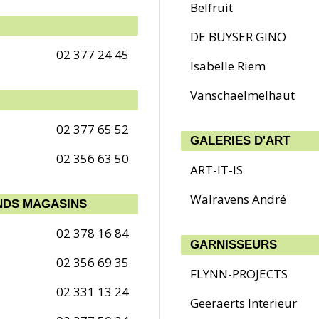
Belfruit
DE BUYSER GINO
02 377 24 45
Isabelle Riem
Vanschaelmelhaut
02 377 65 52
GALERIES D'ART
02 356 63 50
ART-IT-IS
Walravens André
NDS MAGASINS
02 378 16 84
GARNISSEURS
02 356 69 35
FLYNN-PROJECTS
02 331 13 24
Geeraerts Interieur