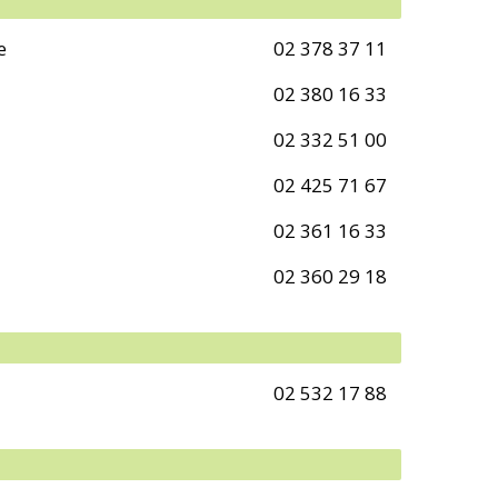
e
02 378 37 11
02 380 16 33
02 332 51 00
02 425 71 67
02 361 16 33
02 360 29 18
02 532 17 88