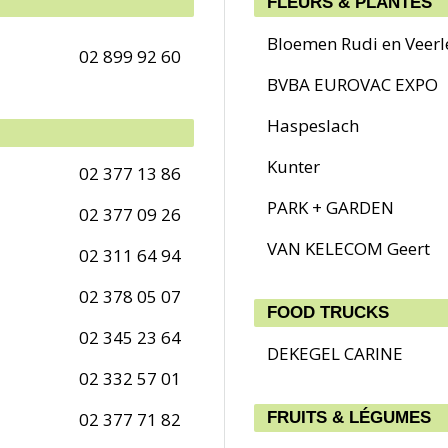
FLEURS & PLANTES
Bloemen Rudi en Veerl
02 899 92 60
BVBA EUROVAC EXPO
Haspeslach
Kunter
02 377 13 86
PARK + GARDEN
02 377 09 26
VAN KELECOM Geert
02 311 64 94
02 378 05 07
FOOD TRUCKS
02 345 23 64
DEKEGEL CARINE
02 332 57 01
02 377 71 82
FRUITS & LÉGUMES