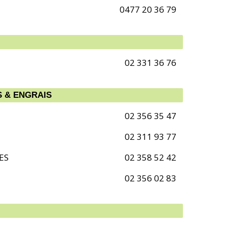
0477 20 36 79
02 331 36 76
S & ENGRAIS
02 356 35 47
02 311 93 77
ES
02 358 52 42
02 356 02 83