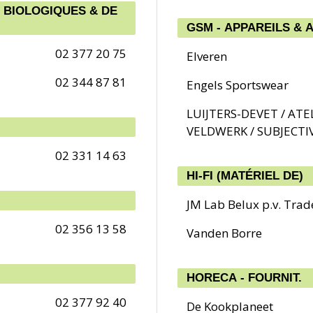
 BIOLOGIQUES & DE
GSM - APPAREILS & 
02 377 20 75
Elveren
02 344 87 81
Engels Sportswear
LUIJTERS-DEVET / ATE
VELDWERK / SUBJECTI
02 331 14 63
HI-FI (MATÉRIEL DE)
JM Lab Belux p.v. Trad
02 356 13 58
Vanden Borre
HORECA - FOURNIT.
02 377 92 40
De Kookplaneet