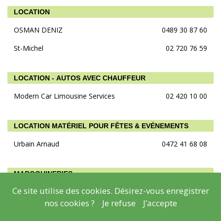
LOCATION
OSMAN DENIZ
0489 30 87 60
St-Michel
02 720 76 59
LOCATION - AUTOS AVEC CHAUFFEUR
Modern Car Limousine Services
02 420 10 00
LOCATION MATÉRIEL POUR FÊTES & EVÉNEMENTS
Urbain Arnaud
0472 41 68 08
MAROQUINERIES
Ce site utilise des cookies. Désirez-vous enregistrer
Globe Print
02 725 02 98
nos cookies ?
Je refuse
J’accepte