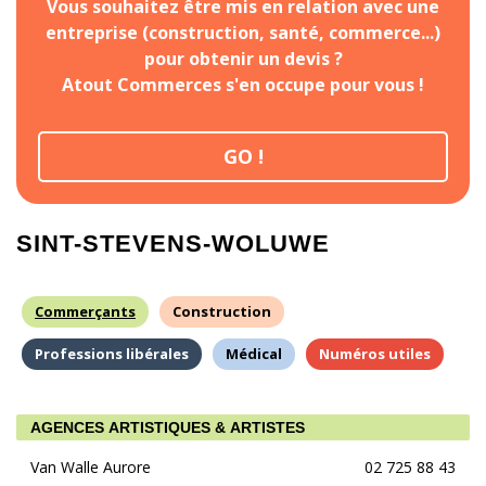
Vous souhaitez être mis en relation avec une
entreprise (construction, santé, commerce...)
pour obtenir un devis ?
Atout Commerces s'en occupe pour vous !
GO !
SINT-STEVENS-WOLUWE
Commerçants
Construction
Professions libérales
Médical
Numéros utiles
AGENCES ARTISTIQUES & ARTISTES
Van Walle Aurore
02 725 88 43