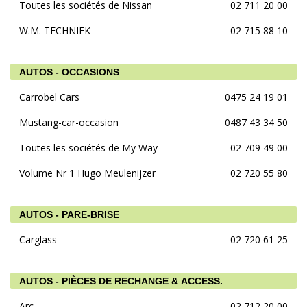
Toutes les sociétés de Nissan
02 711 20 00
W.M. TECHNIEK
02 715 88 10
AUTOS - OCCASIONS
Carrobel Cars
0475 24 19 01
Mustang-car-occasion
0487 43 34 50
Toutes les sociétés de My Way
02 709 49 00
Volume Nr 1 Hugo Meulenijzer
02 720 55 80
AUTOS - PARE-BRISE
Carglass
02 720 61 25
AUTOS - PIÈCES DE RECHANGE & ACCESS.
Arc
02 712 20 00