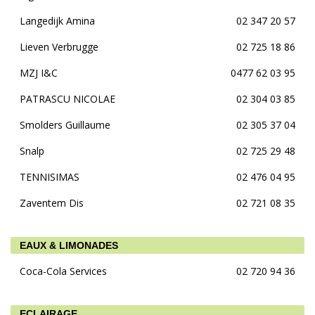
Langedijk Amina
02 347 20 57
Lieven Verbrugge
02 725 18 86
MZJ I&C
0477 62 03 95
PATRASCU NICOLAE
02 304 03 85
Smolders Guillaume
02 305 37 04
Snalp
02 725 29 48
TENNISIMAS
02 476 04 95
Zaventem Dis
02 721 08 35
EAUX & LIMONADES
Coca-Cola Services
02 720 94 36
ECLAIRAGE