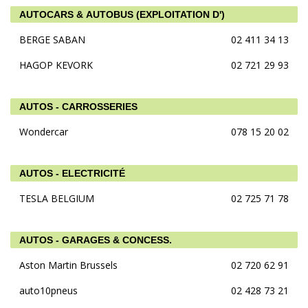
AUTOCARS & AUTOBUS (EXPLOITATION D')
BERGE SABAN
02 411 34 13
HAGOP KEVORK
02 721 29 93
AUTOS - CARROSSERIES
Wondercar
078 15 20 02
AUTOS - ELECTRICITÉ
TESLA BELGIUM
02 725 71 78
AUTOS - GARAGES & CONCESS.
Aston Martin Brussels
02 720 62 91
auto10pneus
02 428 73 21