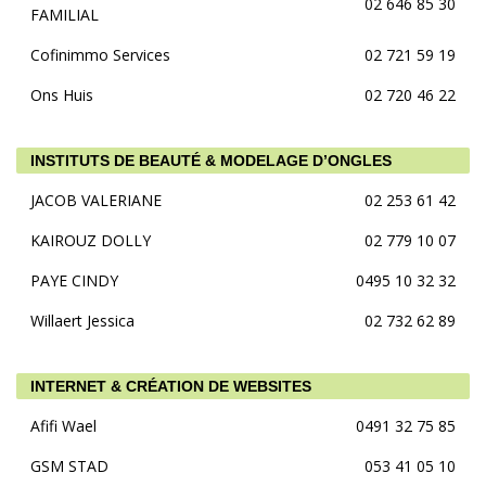
02 646 85 30
FAMILIAL
Cofinimmo Services
02 721 59 19
Ons Huis
02 720 46 22
INSTITUTS DE BEAUTÉ & MODELAGE D’ONGLES
JACOB VALERIANE
02 253 61 42
KAIROUZ DOLLY
02 779 10 07
PAYE CINDY
0495 10 32 32
Willaert Jessica
02 732 62 89
INTERNET & CRÉATION DE WEBSITES
Afifi Wael
0491 32 75 85
GSM STAD
053 41 05 10