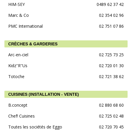
HIM-SEY
0489 62 37 42
Marc & Co
02 354 02 96
PMC International
02 751 07 86
CRÈCHES & GARDERIES
Arc-en-ciel
02 725 73 25
Kidz''R''Us
02 720 01 30
Totoche
02 721 38 62
CUISINES (INSTALLATION - VENTE)
B.concept
02 880 68 60
Chef! Cuisines
02 725 02 48
Toutes les sociétés de Eggo
02 720 70 45