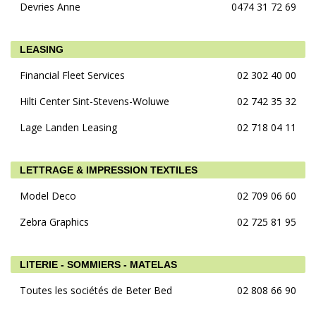
Devries Anne
0474 31 72 69
LEASING
Financial Fleet Services
02 302 40 00
Hilti Center Sint-Stevens-Woluwe
02 742 35 32
Lage Landen Leasing
02 718 04 11
LETTRAGE & IMPRESSION TEXTILES
Model Deco
02 709 06 60
Zebra Graphics
02 725 81 95
LITERIE - SOMMIERS - MATELAS
Toutes les sociétés de Beter Bed
02 808 66 90