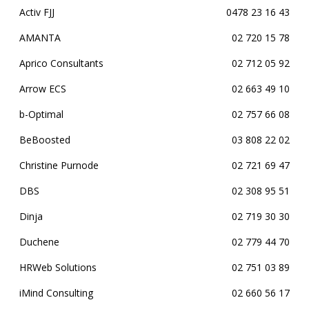
Activ FJJ
0478 23 16 43
AMANTA
02 720 15 78
Aprico Consultants
02 712 05 92
Arrow ECS
02 663 49 10
b-Optimal
02 757 66 08
BeBoosted
03 808 22 02
Christine Purnode
02 721 69 47
DBS
02 308 95 51
Dinja
02 719 30 30
Duchene
02 779 44 70
HRWeb Solutions
02 751 03 89
iMind Consulting
02 660 56 17