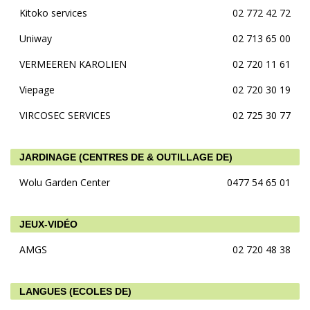
Kitoko services
02 772 42 72
Uniway
02 713 65 00
VERMEEREN KAROLIEN
02 720 11 61
Viepage
02 720 30 19
VIRCOSEC SERVICES
02 725 30 77
JARDINAGE (CENTRES DE & OUTILLAGE DE)
Wolu Garden Center
0477 54 65 01
JEUX-VIDÉO
AMGS
02 720 48 38
LANGUES (ECOLES DE)