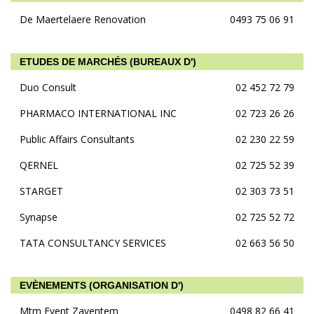
De Maertelaere Renovation
0493 75 06 91
ETUDES DE MARCHÉS (BUREAUX D')
Duo Consult
02 452 72 79
PHARMACO INTERNATIONAL INC
02 723 26 26
Public Affairs Consultants
02 230 22 59
QERNEL
02 725 52 39
STARGET
02 303 73 51
Synapse
02 725 52 72
TATA CONSULTANCY SERVICES
02 663 56 50
EVÈNEMENTS (ORGANISATION D')
Mtm Event Zaventem
0498 82 66 41