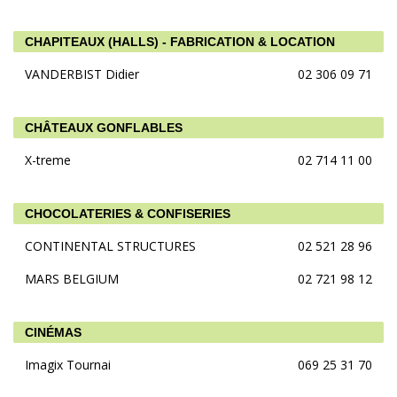
CHAPITEAUX (HALLS) - FABRICATION & LOCATION
VANDERBIST Didier
02 306 09 71
CHÂTEAUX GONFLABLES
X-treme
02 714 11 00
CHOCOLATERIES & CONFISERIES
CONTINENTAL STRUCTURES
02 521 28 96
MARS BELGIUM
02 721 98 12
CINÉMAS
Imagix Tournai
069 25 31 70