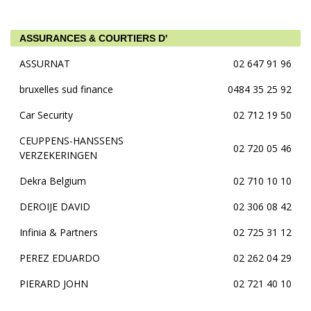
ASSURANCES & COURTIERS D'
ASSURNAT
02 647 91 96
bruxelles sud finance
0484 35 25 92
Car Security
02 712 19 50
CEUPPENS-HANSSENS
02 720 05 46
VERZEKERINGEN
Dekra Belgium
02 710 10 10
DEROIJE DAVID
02 306 08 42
Infinia & Partners
02 725 31 12
PEREZ EDUARDO
02 262 04 29
PIERARD JOHN
02 721 40 10