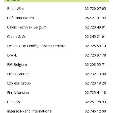
Brico Wins
02 720 07 65
Cafetaria Woten
052 21 01 92
Caldic Techniek Belgium
02 720 49 81
Creart & Co
02 245 21 61
Delvaux De Fenffe,Caliskan,Ferreira
02 725 59 14
E-W-L
02 720 97 78
EIG Belgium
02 203 55 71
Ernes Laurent
02 732 13 00
Express Group
02 720 18 20
Fini Alfonsina
02 725 41 18
Geevels
02 251 78 93
Ingersoll-Rand International
02 746 12 00