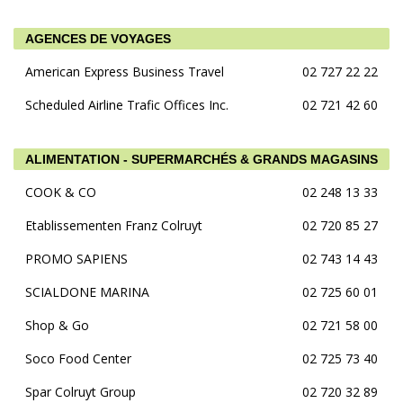
AGENCES DE VOYAGES
American Express Business Travel
02 727 22 22
Scheduled Airline Trafic Offices Inc.
02 721 42 60
ALIMENTATION - SUPERMARCHÉS & GRANDS MAGASINS
COOK & CO
02 248 13 33
Etablissementen Franz Colruyt
02 720 85 27
PROMO SAPIENS
02 743 14 43
SCIALDONE MARINA
02 725 60 01
Shop & Go
02 721 58 00
Soco Food Center
02 725 73 40
Spar Colruyt Group
02 720 32 89