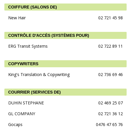
COIFFURE (SALONS DE)
New Hair
02 721 45 98
CONTRÔLE D'ACCÈS (SYSTÈMES POUR)
ERG Transit Systems
02 722 89 11
COPYWRITERS
King's Translation & Copywriting
02 736 69 46
COURRIER (SERVICES DE)
DUHIN STEPHANE
02 469 25 07
GL COMPANY
02 721 36 12
Gocaps
0476 47 65 76