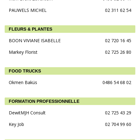
PAUWELS MICHEL
02 311 62 54
FLEURS & PLANTES
BOON VIVIANE ISABELLE
02 720 16 45
Markey Florist
02 725 26 80
FOOD TRUCKS
Okmen Baküs
0486 54 68 02
FORMATION PROFESSIONNELLE
DewitMJH Consult
02 725 43 29
Key Job
02 704 99 60