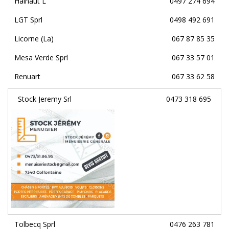
Hainaut L
0497 274 694
LGT Sprl
0498 492 691
Licorne (La)
067 87 85 35
Mesa Verde Sprl
067 33 57 01
Renuart
067 33 62 58
Stock Jeremy Srl
0473 318 695
Tolbecq Sprl
0476 263 781