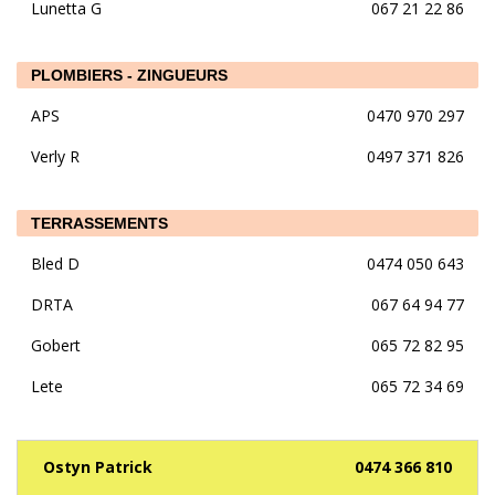
Lunetta G
067 21 22 86
PLOMBIERS - ZINGUEURS
APS
0470 970 297
Verly R
0497 371 826
TERRASSEMENTS
Bled D
0474 050 643
DRTA
067 64 94 77
Gobert
065 72 82 95
Lete
065 72 34 69
Ostyn Patrick
0474 366 810