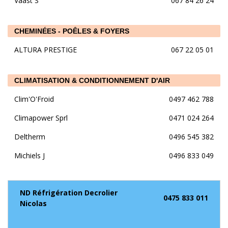
Vaast S
067 84 26 24
CHEMINÉES - POÊLES & FOYERS
ALTURA PRESTIGE
067 22 05 01
CLIMATISATION & CONDITIONNEMENT D'AIR
Clim'O'Froid
0497 462 788
Climapower Sprl
0471 024 264
Deltherm
0496 545 382
Michiels J
0496 833 049
ND Réfrigération Decrolier
0475 833 011
Nicolas