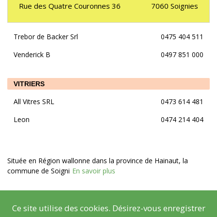
Rue des Quatre Couronnes 36
7060
Soignies
Trebor de Backer Srl
0475 404 511
Venderick B
0497 851 000
VITRIERS
All Vitres SRL
0473 614 481
Leon
0474 214 404
Située en Région wallonne dans la province de Hainaut, la
commune de Soigni
En savoir plus
Ce site utilise des cookies. Désirez-vous enregistrer
© Copyright
Mentions légales
- Copyright
2026