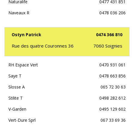
Naturalife
0477 431 851
Naveaux R
0478 036 206
Ostyn Patrick
0474 366 810
Rue des quatre Couronnes 36
7060
Soignies
RH Espace Vert
0470 931 061
Saye T
0478 663 856
Slosse A
065 72 30 63
Stilite T
0498 282 612
V-Garden
0495 129 602
Vert-Dure Sprl
067 33 69 36