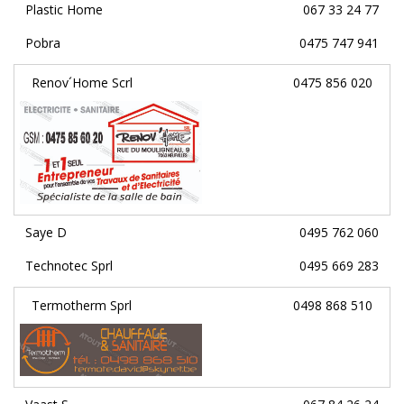
Plastic Home
067 33 24 77
Pobra
0475 747 941
Renov´Home Scrl
0475 856 020
Saye D
0495 762 060
Technotec Sprl
0495 669 283
Termotherm Sprl
0498 868 510