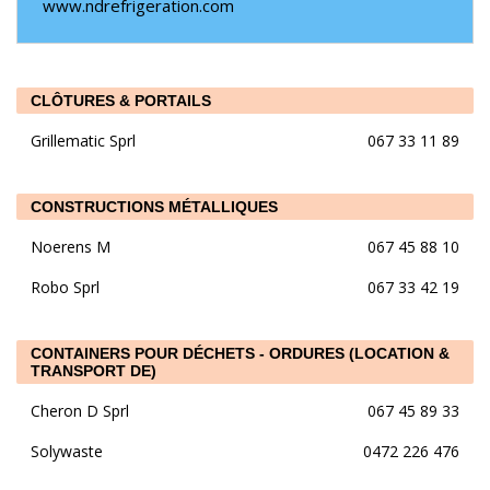
www.ndrefrigeration.com
CLÔTURES & PORTAILS
Grillematic Sprl
067 33 11 89
CONSTRUCTIONS MÉTALLIQUES
Noerens M
067 45 88 10
Robo Sprl
067 33 42 19
CONTAINERS POUR DÉCHETS - ORDURES (LOCATION &
TRANSPORT DE)
Cheron D Sprl
067 45 89 33
Solywaste
0472 226 476