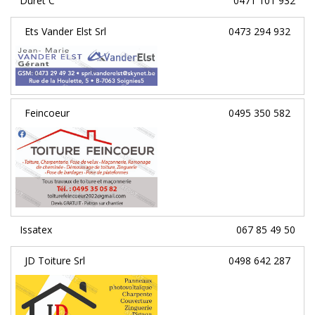
Duret C
0471 101 932
Ets Vander Elst Srl
0473 294 932
Feincoeur
0495 350 582
Issatex
067 85 49 50
JD Toiture Srl
0498 642 287