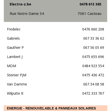
Electra-z.be
0478 613 365
Rue Notre Dame 34
7061
Casteau
Fredelec
0476 660 208
Gabriels
067 33 36 62
Gauthier P
067 56 05 69
Lambert J
0475 655 696
MDM
0484 923 554
Steinier PJM
0475 436 472
Van Damme
067 34 08 58
Wilputte R
0472 333 767
ENERGIE - RENOUVELABLE & PANNEAUX SOLAIRES