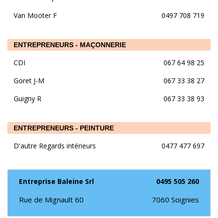
Van Mooter F
0497 708 719
ENTREPRENEURS - MAÇONNERIE
CDI
067 64 98 25
Goret J-M
067 33 38 27
Guigny R
067 33 38 93
ENTREPRENEURS - PEINTURE
D'autre Regards intérieurs
0477 477 697
Entreprise Baleine Srl
0495 505 260
Rue de Mignault 60
7060
Soignies