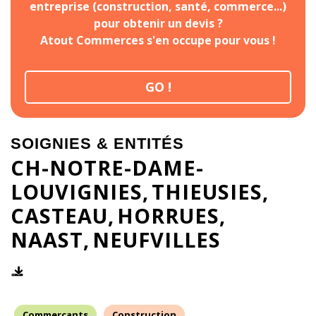
entreprise (construction, santé, commerce...)
pour obtenir un devis ?
Atout Commerces s'en occupe pour vous !
GO !
SOIGNIES & ENTITÉS
CH-NOTRE-DAME-
LOUVIGNIES
THIEUSIES
CASTEAU
HORRUES
NAAST
NEUFVILLES
Commerçants
Construction