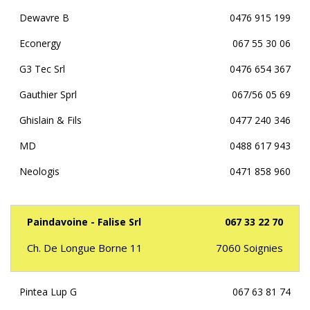
Dewavre B
0476 915 199
Econergy
067 55 30 06
G3 Tec Srl
0476 654 367
Gauthier Sprl
067/56 05 69
Ghislain & Fils
0477 240 346
MD
0488 617 943
Neologis
0471 858 960
Paindavoine - Falise Srl
067 33 22 70
Ch. De Longue Borne 11
7060
Soignies
Pintea Lup G
067 63 81 74