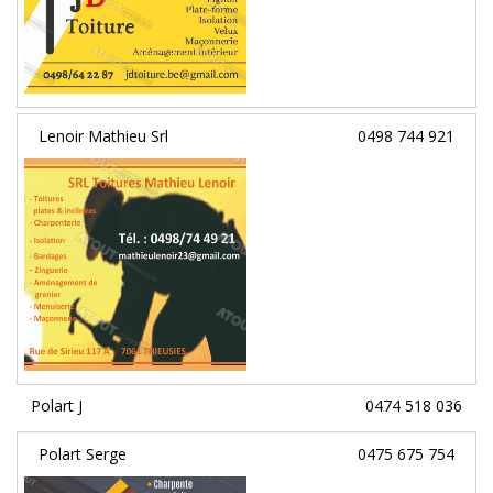
Lenoir Mathieu Srl
0498 744 921
Polart J
0474 518 036
Polart Serge
0475 675 754