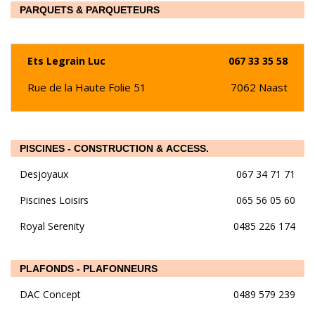
PARQUETS & PARQUETEURS
Ets Legrain Luc
067 33 35 58
Rue de la Haute Folie 51
7062
Naast
PISCINES - CONSTRUCTION & ACCESS.
Desjoyaux
067 34 71 71
Piscines Loisirs
065 56 05 60
Royal Serenity
0485 226 174
PLAFONDS - PLAFONNEURS
DAC Concept
0489 579 239