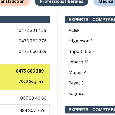
onstruction
Professions libérales
Médical
EXPERTS - COMPTAB
0472 231 155
AC&F
0473 782 276
Higginson S
0475 666 389
Impo-Cible
Lebacq M
0475 666 389
Majois P
7060
Soignies
Payez S
Soginco
067 33 40 80
484 807 759
EXPERTS - COMPTABL