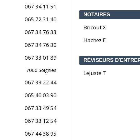
067 34 11 51
NOTAIRES
065 72 31 40
Bricout X
067 34 76 33
Hachez E
067 34 76 30
067 33 01 89
RÉVISEURS D'ENTRE
7060
Soignies
Lejuste T
067 33 22 44
065 40 03 90
067 33 49 54
067 33 12 54
067 44 38 95