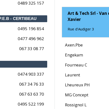
0489 325 157
Art & Tech Srl - Va
.E.B - CERTIBEAU
Xavier
0495 196 854
Rue d'Audiger 3
0477 496 962
Axen.Pbe
067 33 08 77
Engekam
Fourneau C
0474 903 337
Laurent
067 34 76 33
Lheureux PH
067 63 63 70
MG Concept
0495 522 199
Rossignol L