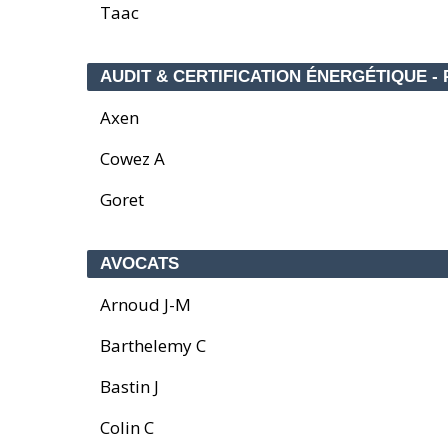
Taac
AUDIT & CERTIFICATION ÉNERGÉTIQUE - P
Axen
Cowez A
Goret
AVOCATS
Arnoud J-M
Barthelemy C
Bastin J
Colin C