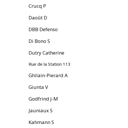
Crucq P
Daoût D
DBB Defenso
Di Bono S
Dutry Catherine
Rue de la Station 113
Ghilain-Pierard A
Giunta V
Godfrind J-M
Jauniaux S
Kahmann S