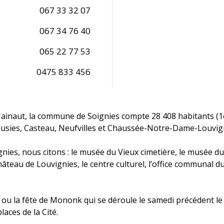
067 33 32 07
067 34 76 40
065 22 77 53
0475 833 456
ainaut, la commune de Soignies compte 28 408 habitants (1er
ieusies, Casteau, Neufvilles et Chaussée-Notre-Dame-Louvig
gnies, nous citons : le musée du Vieux cimetière, le musée d
hâteau de Louvignies, le centre culturel, l’office communal d
 ou la fête de Mononk qui se déroule le samedi précédent l
aces de la Cité.