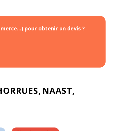
merce...) pour obtenir un devis ?
HORRUES
NAAST