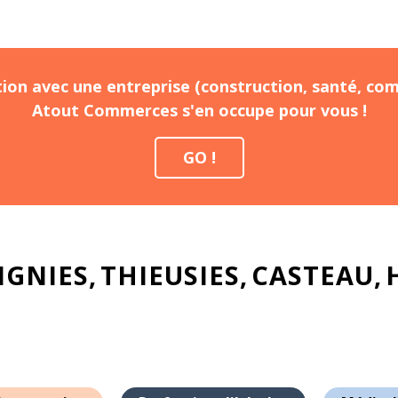
ion avec une entreprise (construction, santé, com
Atout Commerces s'en occupe pour vous !
GO !
IGNIES
THIEUSIES
CASTEAU