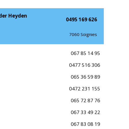
n der Heyden
0495 169 626
7060
Soignies
067 85 14 95
0477 516 306
065 36 59 89
0472 231 155
065 72 87 76
067 33 49 22
067 83 08 19