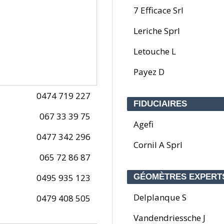
7 Efficace Srl
Leriche Sprl
Letouche L
Payez D
0474 719 227
FIDUCIAIRES
067 33 39 75
Agefi
0477 342 296
Cornil A Sprl
065 72 86 87
0495 935 123
GÉOMÈTRES EXPERT
Delplanque S
0479 408 505
Vandendriessche J