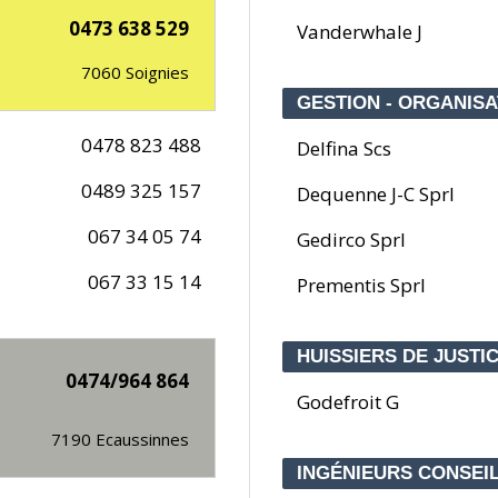
0473 638 529
Vanderwhale J
7060
Soignies
GESTION - ORGANISA
0478 823 488
Delfina Scs
0489 325 157
Dequenne J-C Sprl
067 34 05 74
Gedirco Sprl
067 33 15 14
Prementis Sprl
HUISSIERS DE JUSTI
0474/964 864
Godefroit G
7190
Ecaussinnes
INGÉNIEURS CONSEI