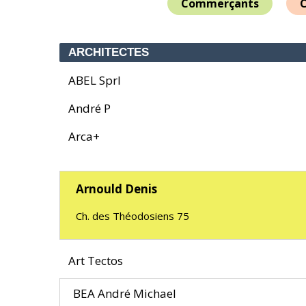
Commerçants
C
ARCHITECTES
ABEL Sprl
André P
Arca+
Arnould Denis
Ch. des Théodosiens 75
Art Tectos
BEA André Michael