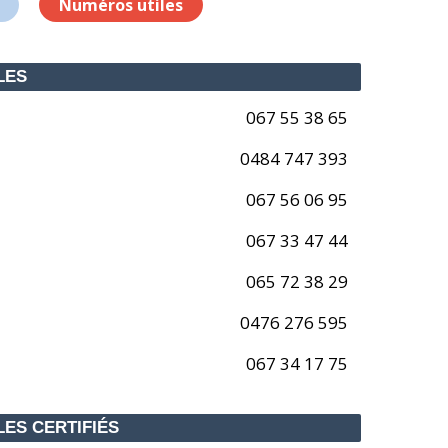
Numéros utiles
LES
067 55 38 65
0484 747 393
067 56 06 95
067 33 47 44
065 72 38 29
0476 276 595
067 34 17 75
ES CERTIFIÉS