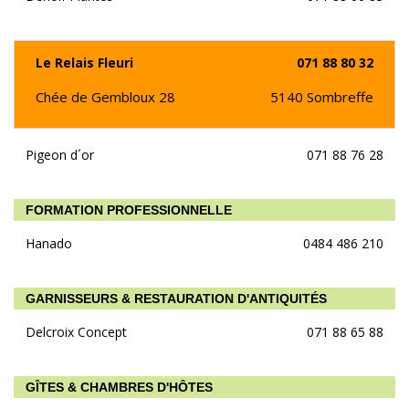
Le Relais Fleuri
071 88 80 32
Chée de Gembloux 28
5140
Sombreffe
Pigeon d´or
071 88 76 28
FORMATION PROFESSIONNELLE
Hanado
0484 486 210
GARNISSEURS & RESTAURATION D'ANTIQUITÉS
Delcroix Concept
071 88 65 88
GÎTES & CHAMBRES D'HÔTES