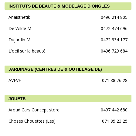
INSTITUTS DE BEAUTÉ & MODELAGE D’ONGLES
Anaisthetik
0496 214 805
De Wilde M
0472 474 696
Dujardin M
0472 334 177
L'oeil sur la beauté
0496 729 684
JARDINAGE (CENTRES DE & OUTILLAGE DE)
AVEVE
071 88 76 28
JOUETS
Aroud Cars Concept store
0497 442 680
Choses Chouettes (Les)
071 85 23 25