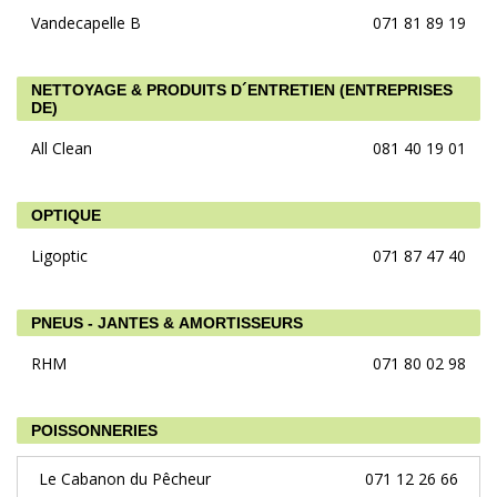
Vandecapelle B
071 81 89 19
NETTOYAGE & PRODUITS D´ENTRETIEN (ENTREPRISES
DE)
All Clean
081 40 19 01
OPTIQUE
Ligoptic
071 87 47 40
PNEUS - JANTES & AMORTISSEURS
RHM
071 80 02 98
POISSONNERIES
Le Cabanon du Pêcheur
071 12 26 66