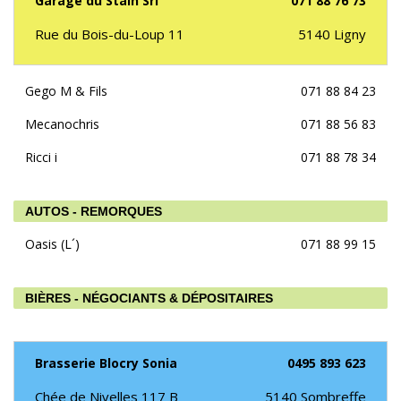
Garage du Stain Srl
071 88 76 73
Rue du Bois-du-Loup 11
5140
Ligny
Gego M & Fils
071 88 84 23
Mecanochris
071 88 56 83
Ricci i
071 88 78 34
AUTOS - REMORQUES
Oasis (L´)
071 88 99 15
BIÈRES - NÉGOCIANTS & DÉPOSITAIRES
Brasserie Blocry Sonia
0495 893 623
Chée de Nivelles 117 B
5140
Sombreffe