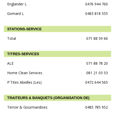
Englander L
0476 944 760
Gomard L
0483 818 555
STATIONS-SERVICE
Total
071 88 59 66
TITRES-SERVICES
ALE
071 88 78 20
Home Clean Services
081 21 03 53
P´Tites Abeilles (Les)
0472 644 565
TRAITEURS & BANQUETS (ORGANISATION DE)
Terroir & Gourmandises
0485 785 952