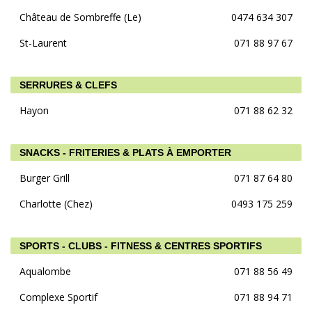
Château de Sombreffe (Le)
0474 634 307
St-Laurent
071 88 97 67
SERRURES & CLEFS
Hayon
071 88 62 32
SNACKS - FRITERIES & PLATS À EMPORTER
Burger Grill
071 87 64 80
Charlotte (Chez)
0493 175 259
SPORTS - CLUBS - FITNESS & CENTRES SPORTIFS
Aqualombe
071 88 56 49
Complexe Sportif
071 88 94 71