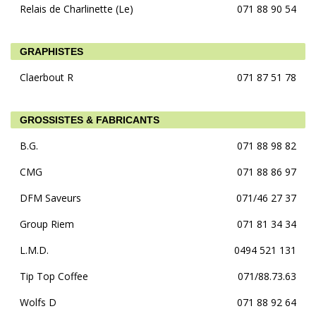
Relais de Charlinette (Le)
071 88 90 54
GRAPHISTES
Claerbout R
071 87 51 78
GROSSISTES & FABRICANTS
B.G.
071 88 98 82
CMG
071 88 86 97
DFM Saveurs
071/46 27 37
Group Riem
071 81 34 34
L.M.D.
0494 521 131
Tip Top Coffee
071/88.73.63
Wolfs D
071 88 92 64