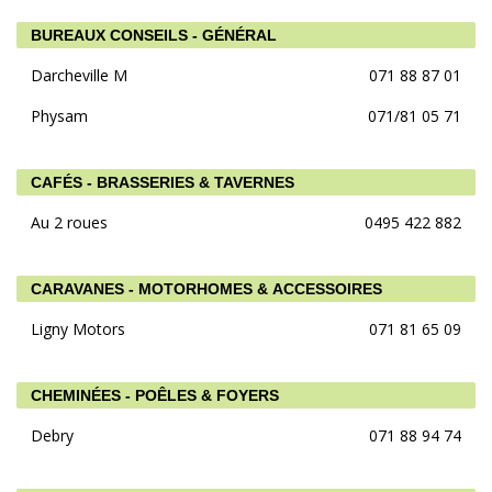
BUREAUX CONSEILS - GÉNÉRAL
Darcheville M
071 88 87 01
Physam
071/81 05 71
CAFÉS - BRASSERIES & TAVERNES
Au 2 roues
0495 422 882
CARAVANES - MOTORHOMES & ACCESSOIRES
Ligny Motors
071 81 65 09
CHEMINÉES - POÊLES & FOYERS
Debry
071 88 94 74