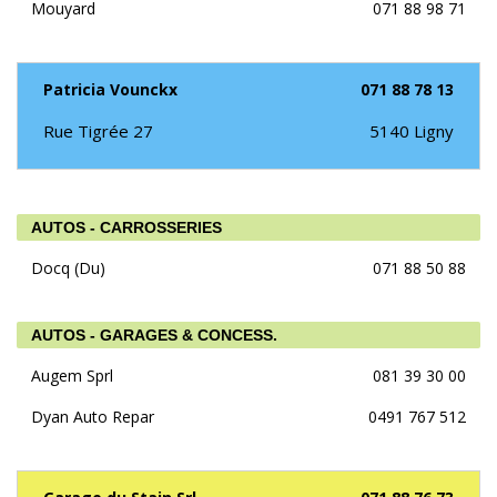
Mouyard
071 88 98 71
Patricia Vounckx
071 88 78 13
Rue Tigrée 27
5140
Ligny
AUTOS - CARROSSERIES
Docq (Du)
071 88 50 88
AUTOS - GARAGES & CONCESS.
Augem Sprl
081 39 30 00
Dyan Auto Repar
0491 767 512