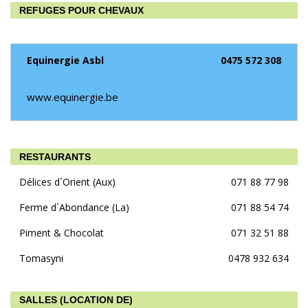
REFUGES POUR CHEVAUX
Equinergie Asbl
0475 572 308
www.equinergie.be
RESTAURANTS
Délices d´Orient (Aux)
071 88 77 98
Ferme d´Abondance (La)
071 88 54 74
Piment & Chocolat
071 32 51 88
Tomasyni
0478 932 634
SALLES (LOCATION DE)