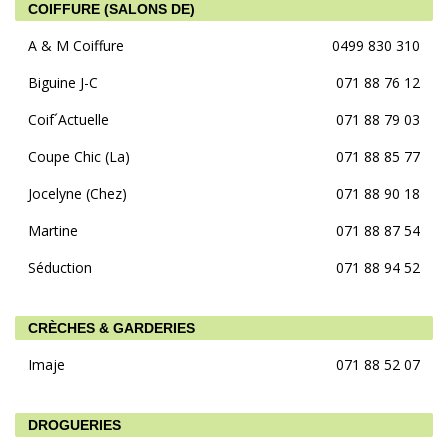
COIFFURE (SALONS DE)
A & M Coiffure
0499 830 310
Biguine J-C
071 88 76 12
Coif´Actuelle
071 88 79 03
Coupe Chic (La)
071 88 85 77
Jocelyne (Chez)
071 88 90 18
Martine
071 88 87 54
Séduction
071 88 94 52
CRÈCHES & GARDERIES
Imaje
071 88 52 07
DROGUERIES