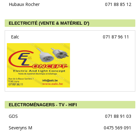
Hubaux Rocher
071 88 85 12
ELECTRICITÉ (VENTE & MATÉRIEL D')
Ealc
071 87 96 11
ELECTROMÉNAGERS - TV - HIFI
GDS
071 88 91 03
Severyns M
0475 569 091