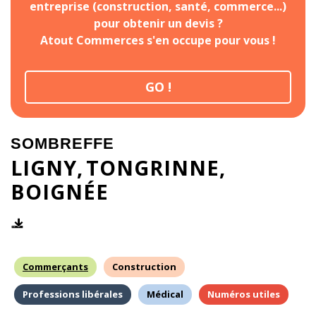
entreprise (construction, santé, commerce...)
pour obtenir un devis ?
Atout Commerces s'en occupe pour vous !
GO !
SOMBREFFE
LIGNY
TONGRINNE
BOIGNÉE
Commerçants
Construction
Professions libérales
Médical
Numéros utiles