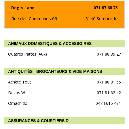
Dog´s Land
071 87 68 75
Rue des Communes 69
5140
Sombreffe
ANIMAUX DOMESTIQUES & ACCESSOIRES
Quatres Pattes (Aux)
071 88 85 27
ANTIQUITÉS - BROCANTEURS & VIDE-MAISONS
Achète Tout
071 88 81 55
Devos W
071 81 62 42
Omachido
0474 615 481
ASSURANCES & COURTIERS D'