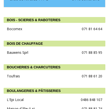
BOIS - SCIERIES & RABOTERIES
Bocomex
071 81 64 64
BOIS DE CHAUFFAGE
Bauwens Sprl
071 88 85 95
BOUCHERIES & CHARCUTERIES
Toufrais
071 88 61 20
BOULANGERIES & PÂTISSERIES
L'Epi Local
0486 848 107
Maison d´Elie (La)
071 88 81 74