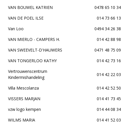
VAN BOUWEL KATRIEN
0478 65 10 34
VAN DE POEL ILSE
014 73 66 13
Van Loo
0494 34 26 38
VAN MIERLO - CAMPERS H.
014 42 88 98
VAN SWEEVELT-D'HAUWERS
0471 48 75 09
VAN TONGERLOO KATHY
014 42 73 16
Vertrouwenscentrum
014 42 22 03
Kindermishandeling
Villa Mescolanza
014 42 52 50
VISSERS MARJAN
014 41 73 45
vzw logo kempen
014 44 08 34
WILMS MARIA
014 41 52 03