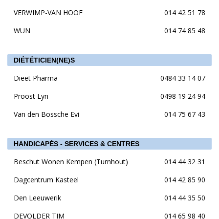
VERWIMP-VAN HOOF
014 42 51 78
WUN
014 74 85 48
DIÉTÉTICIEN(NE)S
Dieet Pharma
0484 33 14 07
Proost Lyn
0498 19 24 94
Van den Bossche Evi
014 75 67 43
HANDICAPÉS - SERVICES & CENTRES
Beschut Wonen Kempen (Turnhout)
014 44 32 31
Dagcentrum Kasteel
014 42 85 90
Den Leeuwerik
014 44 35 50
DEVOLDER TIM
014 65 98 40