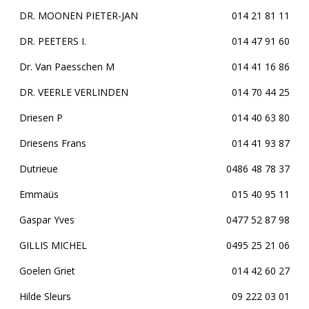
DR. MOONEN PIETER-JAN
014 21 81 11
DR. PEETERS I.
014 47 91 60
Dr. Van Paesschen M
014 41 16 86
DR. VEERLE VERLINDEN
014 70 44 25
Driesen P
014 40 63 80
Driesens Frans
014 41 93 87
Dutrieue
0486 48 78 37
Emmaüs
015 40 95 11
Gaspar Yves
0477 52 87 98
GILLIS MICHEL
0495 25 21 06
Goelen Griet
014 42 60 27
Hilde Sleurs
09 222 03 01