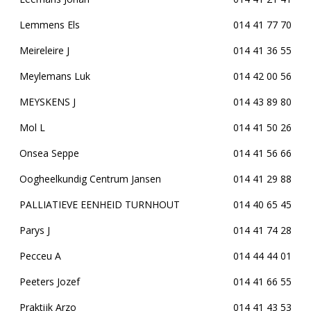
Lemmens Els
014 41 77 70
Meireleire J
014 41 36 55
Meylemans Luk
014 42 00 56
MEYSKENS J
014 43 89 80
Mol L
014 41 50 26
Onsea Seppe
014 41 56 66
Oogheelkundig Centrum Jansen
014 41 29 88
PALLIATIEVE EENHEID TURNHOUT
014 40 65 45
Parys J
014 41 74 28
Pecceu A
014 44 44 01
Peeters Jozef
014 41 66 55
Praktijk Arzo
014 41 43 53