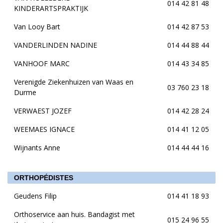
014 42 81 48
KINDERARTSPRAKTIJK
Van Looy Bart
014 42 87 53
VANDERLINDEN NADINE
014 44 88 44
VANHOOF MARC
014 43 34 85
Verenigde Ziekenhuizen van Waas en
03 760 23 18
Durme
VERWAEST JOZEF
014 42 28 24
WEEMAES IGNACE
014 41 12 05
Wijnants Anne
014 44 44 16
ORTHOPÉDISTES
Geudens Filip
014 41 18 93
Orthoservice aan huis. Bandagist met
015 24 96 55