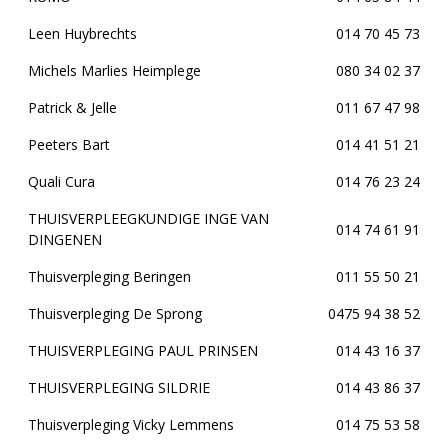
Leen Huybrechts
014 70 45 73
Michels Marlies Heimplege
080 34 02 37
Patrick & Jelle
011 67 47 98
Peeters Bart
014 41 51 21
Quali Cura
014 76 23 24
THUISVERPLEEGKUNDIGE INGE VAN
014 74 61 91
DINGENEN
Thuisverpleging Beringen
011 55 50 21
Thuisverpleging De Sprong
0475 94 38 52
THUISVERPLEGING PAUL PRINSEN
014 43 16 37
THUISVERPLEGING SILDRIE
014 43 86 37
Thuisverpleging Vicky Lemmens
014 75 53 58