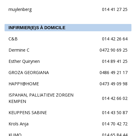
muylenberg
014 41 27 25
INFIRMIER(E)S À DOMICILE
C&B
014 42 26 64
Dermine C
0472 90 69 25
Esther Quirynen
014 89 41 25
GROZA GEORGIANA
0486 49 21 17
HAPPY@HOME
0473 49 09 98
ISPAHAN, PALLIATIEVE ZORGEN
014 42 66 02
KEMPEN
KEUPPENS SABINE
014 43 50 87
Krols Anja
014 70 42 72
KUMO
014 65 84 44