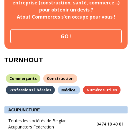
entreprise (construction, santé, commerce...)
pour obtenir un devis ?
Atout Commerces s'en occupe pour vous !
GO !
TURNHOUT
Commerçants
Construction
Professions libérales
Médical
Numéros utiles
ACUPUNCTURE
Toutes les sociétés de Belgian
0474 18 49 81
Acupunctors Federation