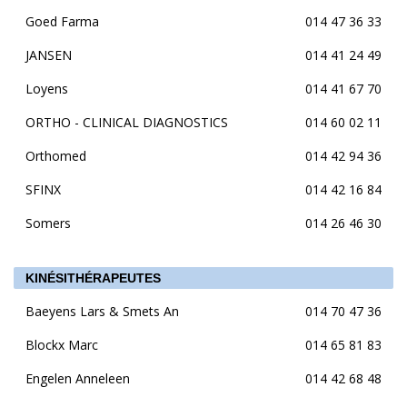
Goed Farma
014 47 36 33
JANSEN
014 41 24 49
Loyens
014 41 67 70
ORTHO - CLINICAL DIAGNOSTICS
014 60 02 11
Orthomed
014 42 94 36
SFINX
014 42 16 84
Somers
014 26 46 30
KINÉSITHÉRAPEUTES
Baeyens Lars & Smets An
014 70 47 36
Blockx Marc
014 65 81 83
Engelen Anneleen
014 42 68 48