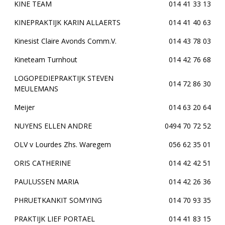
KINE TEAM
014 41 33 13
KINEPRAKTIJK KARIN ALLAERTS
014 41 40 63
Kinesist Claire Avonds Comm.V.
014 43 78 03
Kineteam Turnhout
014 42 76 68
LOGOPEDIEPRAKTIJK STEVEN
014 72 86 30
MEULEMANS
Meijer
014 63 20 64
NUYENS ELLEN ANDRE
0494 70 72 52
OLV v Lourdes Zhs. Waregem
056 62 35 01
ORIS CATHERINE
014 42 42 51
PAULUSSEN MARIA
014 42 26 36
PHRUETKANKIT SOMYING
014 70 93 35
PRAKTIJK LIEF PORTAEL
014 41 83 15