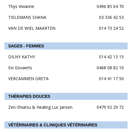
Thys Vivianne
0496 85 64 70
TIELEMANS SHANA
03 336 42 53
VAN DE WIEL MAARTEN
014 73 24 52
SAGES - FEMMES
DILNY KATHY
014 42 13 15
Evi Govaerts
0468 08 82 10
VERCAMMEN GRETA
014 41 17 50
THÉRAPIES DOUCES
Zen-Shiatsu & Healing Luc Jansen
0479 92 29 72
VÉTÉRINAIRES & CLINIQUES VÉTÉRINAIRES