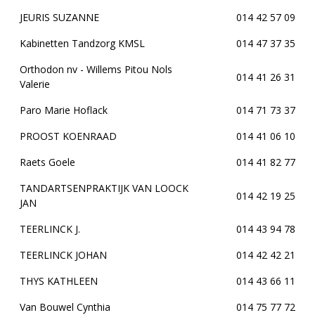
JEURIS SUZANNE
014 42 57 09
Kabinetten Tandzorg KMSL
014 47 37 35
Orthodon nv - Willems Pitou Nols
014 41 26 31
Valerie
Paro Marie Hoflack
014 71 73 37
PROOST KOENRAAD
014 41 06 10
Raets Goele
014 41 82 77
TANDARTSENPRAKTIJK VAN LOOCK
014 42 19 25
JAN
TEERLINCK J.
014 43 94 78
TEERLINCK JOHAN
014 42 42 21
THYS KATHLEEN
014 43 66 11
Van Bouwel Cynthia
014 75 77 72