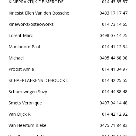
KINEPRAKTIJK DE MERODE
014 43 85 57
Kinesist Ellen Van den Bossche
0483 17 17 47
Kineworks/osteoworks
014 73 14 65
Lorent Marc
0498 07 14 75
Marsboom Paul
014 41 12 34
Michaeli
0495 44 68 98
Proost Annie
014 41 34 97
SCHAERLAEKENS DEHOUCK L
014 42 25 55
Schorrewegen Suzy
014 44 88 48
Smets Veronique
0497 94 14 48
Van Dijck R
014 42 12 92
Van Heertum Bieke
0475 71 84 83