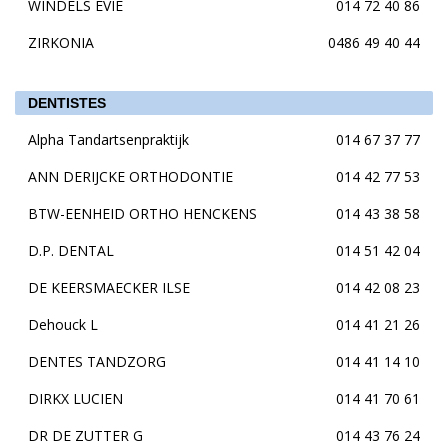
WINDELS EVIE
014 72 40 86
ZIRKONIA
0486 49 40 44
DENTISTES
Alpha Tandartsenpraktijk
014 67 37 77
ANN DERIJCKE ORTHODONTIE
014 42 77 53
BTW-EENHEID ORTHO HENCKENS
014 43 38 58
D.P. DENTAL
014 51 42 04
DE KEERSMAECKER ILSE
014 42 08 23
Dehouck L
014 41 21 26
DENTES TANDZORG
014 41 14 10
DIRKX LUCIEN
014 41 70 61
DR DE ZUTTER G
014 43 76 24