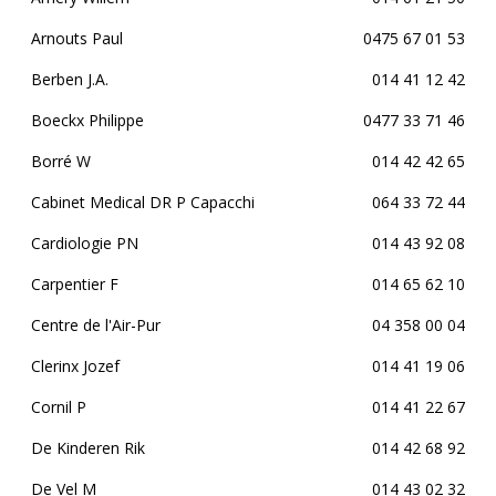
Arnouts Paul
0475 67 01 53
Berben J.A.
014 41 12 42
Boeckx Philippe
0477 33 71 46
Borré W
014 42 42 65
Cabinet Medical DR P Capacchi
064 33 72 44
Cardiologie PN
014 43 92 08
Carpentier F
014 65 62 10
Centre de l'Air-Pur
04 358 00 04
Clerinx Jozef
014 41 19 06
Cornil P
014 41 22 67
De Kinderen Rik
014 42 68 92
De Vel M
014 43 02 32