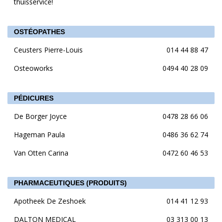
thuisservice!
OSTÉOPATHES
Ceusters Pierre-Louis
014 44 88 47
Osteoworks
0494 40 28 09
PÉDICURES
De Borger Joyce
0478 28 66 06
Hageman Paula
0486 36 62 74
Van Otten Carina
0472 60 46 53
PHARMACEUTIQUES (PRODUITS)
Apotheek De Zeshoek
014 41 12 93
DALTON MEDICAL
03 313 00 13