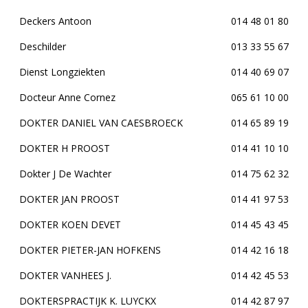
Deckers Antoon
014 48 01 80
Deschilder
013 33 55 67
Dienst Longziekten
014 40 69 07
Docteur Anne Cornez
065 61 10 00
DOKTER DANIEL VAN CAESBROECK
014 65 89 19
DOKTER H PROOST
014 41 10 10
Dokter J De Wachter
014 75 62 32
DOKTER JAN PROOST
014 41 97 53
DOKTER KOEN DEVET
014 45 43 45
DOKTER PIETER-JAN HOFKENS
014 42 16 18
DOKTER VANHEES J.
014 42 45 53
DOKTERSPRACTIJK K. LUYCKX
014 42 87 97