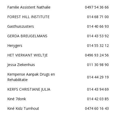
Familie Assistent Nathalie
0497 54 36 66
FOREST HILL INSTITUTE
014 68 71 00
Gasthuiszusters
014 40 66 93
GERDA BREUGELMANS
014 43 53 92
Herygers
014 55 32 12
HET VIERKANT WIELTJE
0496 93 24 56
Jessa Ziekenhuis
011 30 98 90
Kempense Aanpak Drugs en
014 44 29 19
Rehabilitatie
KERFS CHRISTIANE JULIA
014 43 94 69
Kiné 7donk
014 42 03 85
Kiné Kidz Turnhout
0474 60 16 43