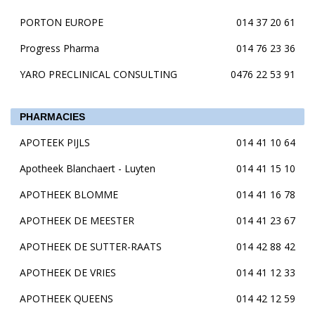
PORTON EUROPE
014 37 20 61
Progress Pharma
014 76 23 36
YARO PRECLINICAL CONSULTING
0476 22 53 91
PHARMACIES
APOTEEK PIJLS
014 41 10 64
Apotheek Blanchaert - Luyten
014 41 15 10
APOTHEEK BLOMME
014 41 16 78
APOTHEEK DE MEESTER
014 41 23 67
APOTHEEK DE SUTTER-RAATS
014 42 88 42
APOTHEEK DE VRIES
014 41 12 33
APOTHEEK QUEENS
014 42 12 59