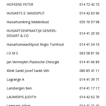
HOFKENS PETER
014 72 42 72
HUISARTS E. VANDEPUT
014 42 63 96
Huisartsenkring Middenkust
059 70 97 98
HUISARTSENPRAKTIJK GEIVERS-
014 41 20 50
DESART & CO
Huisartsenwachtpost Regio Turnhout
014 41 04 10
I O M S
063 58 81 56
Jan Vermeylen Plastische Chirurgie
014 41 66 89
Klinik Sankt-Josef Sankt-Vith
080 85 41 11
Lagrange A
014 41 39 71
Lansbergen Ben
014 41 17 17
LAUWERYS JUDITH
014 42 62 70
Leemans Johan
014 41 21 41