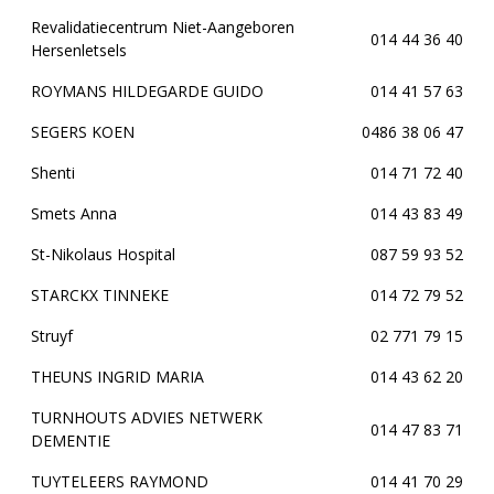
Revalidatiecentrum Niet-Aangeboren
014 44 36 40
Hersenletsels
ROYMANS HILDEGARDE GUIDO
014 41 57 63
SEGERS KOEN
0486 38 06 47
Shenti
014 71 72 40
Smets Anna
014 43 83 49
St-Nikolaus Hospital
087 59 93 52
STARCKX TINNEKE
014 72 79 52
Struyf
02 771 79 15
THEUNS INGRID MARIA
014 43 62 20
TURNHOUTS ADVIES NETWERK
014 47 83 71
DEMENTIE
TUYTELEERS RAYMOND
014 41 70 29