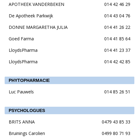
APOTHEEK VANDERBEKEN
014 42 46 29
De Apotheek Parkwijk
014 43 04 76
DONNE MARGARETHA JULIA
014 41 26 22
Goed Farma
014 41 85 64
LloydsPharma
014 41 23 37
LloydsPharma
014 42 42 85
PHYTOPHARMACIE
Luc Pauwels
014 85 26 51
PSYCHOLOGUES
BRITS ANNA
0479 43 85 33
Bruinings Carolien
0499 80 71 93