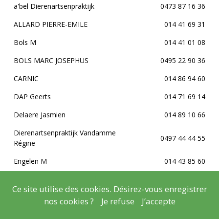
a'bel Dierenartsenpraktijk
0473 87 16 36
ALLARD PIERRE-EMILE
014 41 69 31
Bols M
014 41 01 08
BOLS MARC JOSEPHUS
0495 22 90 36
CARNIC
014 86 94 60
DAP Geerts
014 71 69 14
Delaere Jasmien
014 89 10 66
Dierenartsenpraktijk Vandamme
0497 44 44 55
Régine
Engelen M
014 43 85 60
EXPEELS LISA
016 81 96 29
Ce site utilise des cookies. Désirez-vous enregistrer
Hoet E
014 41 33 94
nos cookies ?
Je refuse
J’accepte
KROMHOUT KAATJE
014 42 74 22