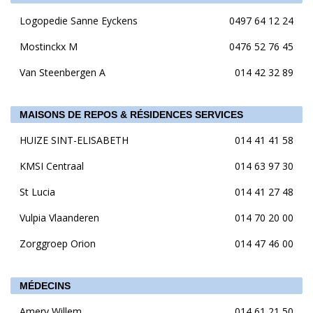
Logopedie Sanne Eyckens
0497 64 12 24
Mostinckx M
0476 52 76 45
Van Steenbergen A
014 42 32 89
MAISONS DE REPOS & RÉSIDENCES SERVICES
HUIZE SINT-ELISABETH
014 41 41 58
KMSI Centraal
014 63 97 30
St Lucia
014 41 27 48
Vulpia Vlaanderen
014 70 20 00
Zorggroep Orion
014 47 46 00
MÉDECINS
Amery Willem
014 61 21 50