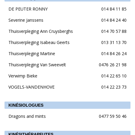
DE PEUTER RONNY
014 84 11 85
Severine Janssens
014 84 24 40
Thuisverpleging Ann Cruysberghs
014 70 57 88
Thuisverpleging Isabeau Geerts
013 31 13 70
Thuisverpleging Martine
014 84 26 24
Thuisverpleging Van Sweevelt
0476 26 21 98
Verwimp Bieke
014 22 65 10
VOGELS-VANDENHOVE
014 22 23 73
KINÉSIOLOGUES
Dragons and mints
0477 59 50 46
KINÉSITHÉRAPEUTES