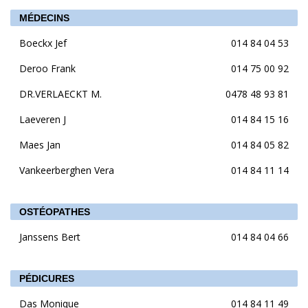
MÉDECINS
Boeckx Jef
014 84 04 53
Deroo Frank
014 75 00 92
DR.VERLAECKT M.
0478 48 93 81
Laeveren J
014 84 15 16
Maes Jan
014 84 05 82
Vankeerberghen Vera
014 84 11 14
OSTÉOPATHES
Janssens Bert
014 84 04 66
PÉDICURES
Das Monique
014 84 11 49