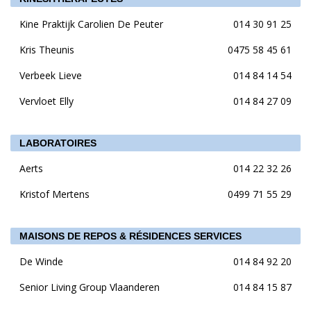
Kine Praktijk Carolien De Peuter
014 30 91 25
Kris Theunis
0475 58 45 61
Verbeek Lieve
014 84 14 54
Vervloet Elly
014 84 27 09
LABORATOIRES
Aerts
014 22 32 26
Kristof Mertens
0499 71 55 29
MAISONS DE REPOS & RÉSIDENCES SERVICES
De Winde
014 84 92 20
Senior Living Group Vlaanderen
014 84 15 87