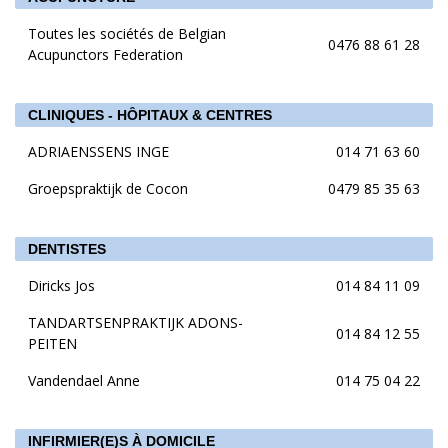
Toutes les sociétés de Belgian
0476 88 61 28
Acupunctors Federation
CLINIQUES - HÔPITAUX & CENTRES
ADRIAENSSENS INGE
014 71 63 60
Groepspraktijk de Cocon
0479 85 35 63
DENTISTES
Diricks Jos
014 84 11 09
TANDARTSENPRAKTIJK ADONS-
014 84 12 55
PEITEN
Vandendael Anne
014 75 04 22
INFIRMIER(E)S À DOMICILE