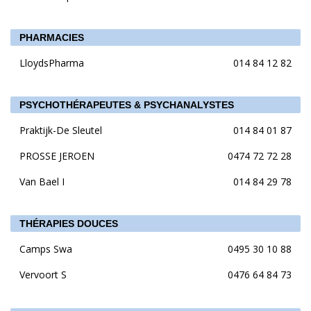
PHARMACIES
LloydsPharma
014 84 12 82
PSYCHOTHÉRAPEUTES & PSYCHANALYSTES
Praktijk-De Sleutel
014 84 01 87
PROSSE JEROEN
0474 72 72 28
Van Bael I
014 84 29 78
THÉRAPIES DOUCES
Camps Swa
0495 30 10 88
Vervoort S
0476 64 84 73