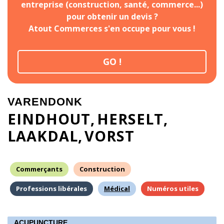
entreprise (construction, santé, commerce...)
pour obtenir un devis ?
Atout Commerces s'en occupe pour vous !
GO !
VARENDONK
EINDHOUT
HERSELT
LAAKDAL
VORST
Commerçants
Construction
Professions libérales
Médical
Numéros utiles
ACUPUNCTURE