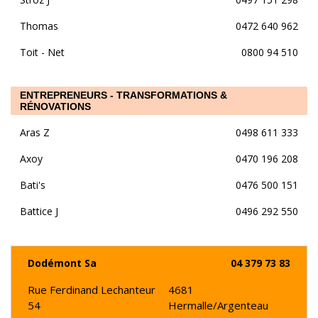
Thomas
0472 640 962
Toit - Net
0800 94 510
ENTREPRENEURS - TRANSFORMATIONS &
RÉNOVATIONS
Aras Z
0498 611 333
Axoy
0470 196 208
Bati's
0476 500 151
Battice J
0496 292 550
Dodémont Sa
04 379 73 83
Rue Ferdinand Lechanteur
4681
54
Hermalle/Argenteau