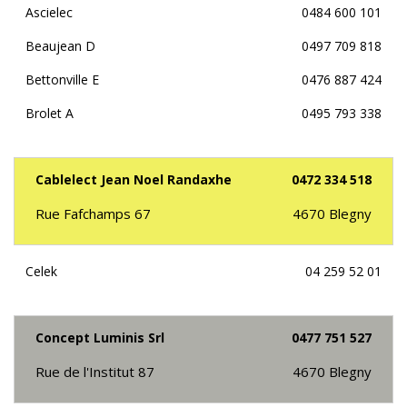
Ascielec
0484 600 101
Beaujean D
0497 709 818
Bettonville E
0476 887 424
Brolet A
0495 793 338
Cablelect Jean Noel Randaxhe
0472 334 518
Rue Fafchamps 67
4670
Blegny
Celek
04 259 52 01
Concept Luminis Srl
0477 751 527
Rue de l'Institut 87
4670
Blegny