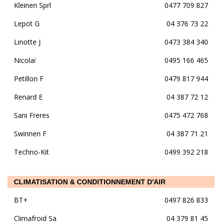
Kleinen Sprl
0477 709 827
Lepot G
04 376 73 22
Linotte J
0473 384 340
Nicolaï
0495 166 465
Petillon F
0479 817 944
Renard E
04 387 72 12
Sani Freres
0475 472 768
Swinnen F
04 387 71 21
Techno-Kit
0499 392 218
CLIMATISATION & CONDITIONNEMENT D'AIR
BT+
0497 826 833
Climafroid Sa
04 379 81 45