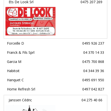
Ets De Look Srl
0475 207 269
Forceille D
0495 926 237
Franck & Fils Sprl
04 370 14 33
Garcia M
0475 700 868
Habitoit
04 344 39 36
Hanquet C
0495 691 950
Home Refresh Srl
0497 042 827
Janssen Cédric
04 275 40 66