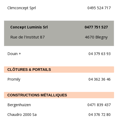
Climconcept Sprl
0495 524 717
Concept Luminis Srl
0477 751 527
Rue de l'Institut 87
4670
Blegny
Douin +
04 379 63 93
CLÔTURES & PORTAILS
Promily
04 362 36 46
CONSTRUCTIONS MÉTALLIQUES
Bergenhuizen
0471 839 437
Chaudro 2000 Sa
04 376 72 80