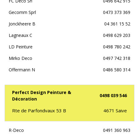
FC Deco Srl
0496 642 915
Gecomm Sprl
0473 373 369
Jonckheere B
04 361 15 52
Lagneaux C
0498 629 203
LD Peinture
0498 780 242
Mirko Deco
0497 742 318
Offermann N
0486 580 314
Perfect Design Peinture &
0498 039 546
Décoration
Rte de Parfondvaux 53 B
4671
Saive
R-Deco
0491 360 963