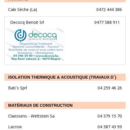
Cale Sèche (La)
0472 444 386
Decocq Benoit Srl
0477 588 911
ISOLATION THERMIQUE & ACOUSTIQUE (TRAVAUX D´)
Bati´s Sprl
04 259 46 26
MATÉRIAUX DE CONSTRUCTION
Claessens - Wettstein Sa
04 379 15 70
Lacroix
04 387 43 99