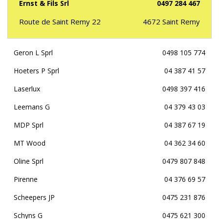
Ernst & Fils Srl
0497 284 467
Route de Saint Remy 22
4672
Saint Remy
Geron L Sprl
0498 105 774
Hoeters P Sprl
04 387 41 57
Laserlux
0498 397 416
Leemans G
04 379 43 03
MDP Sprl
04 387 67 19
MT Wood
04 362 34 60
Oline Sprl
0479 807 848
Pirenne
04 376 69 57
Scheepers JP
0475 231 876
Schyns G
0475 621 300