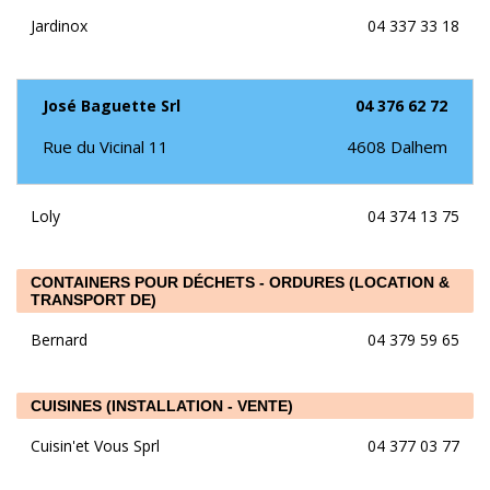
Jardinox
04 337 33 18
José Baguette Srl
04 376 62 72
Rue du Vicinal 11
4608
Dalhem
Loly
04 374 13 75
CONTAINERS POUR DÉCHETS - ORDURES (LOCATION &
TRANSPORT DE)
Bernard
04 379 59 65
CUISINES (INSTALLATION - VENTE)
Cuisin'et Vous Sprl
04 377 03 77