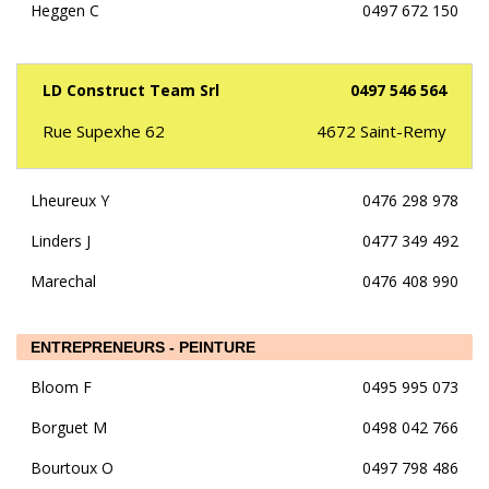
Heggen C
0497 672 150
LD Construct Team Srl
0497 546 564
Rue Supexhe 62
4672
Saint-Remy
Lheureux Y
0476 298 978
Linders J
0477 349 492
Marechal
0476 408 990
ENTREPRENEURS - PEINTURE
Bloom F
0495 995 073
Borguet M
0498 042 766
Bourtoux O
0497 798 486