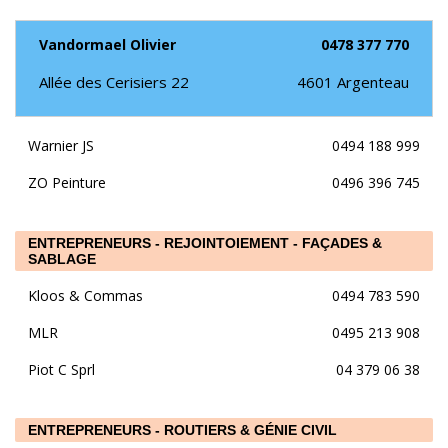
Vandormael Olivier
0478 377 770
Allée des Cerisiers 22
4601
Argenteau
Warnier JS
0494 188 999
ZO Peinture
0496 396 745
ENTREPRENEURS - REJOINTOIEMENT - FAÇADES &
SABLAGE
Kloos & Commas
0494 783 590
MLR
0495 213 908
Piot C Sprl
04 379 06 38
ENTREPRENEURS - ROUTIERS & GÉNIE CIVIL