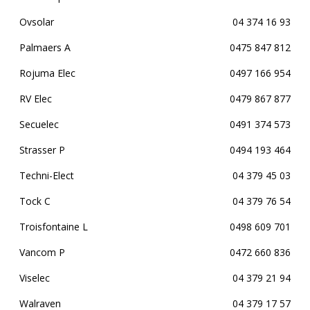
Ovsolar
04 374 16 93
Palmaers A
0475 847 812
Rojuma Elec
0497 166 954
RV Elec
0479 867 877
Secuelec
0491 374 573
Strasser P
0494 193 464
Techni-Elect
04 379 45 03
Tock C
04 379 76 54
Troisfontaine L
0498 609 701
Vancom P
0472 660 836
Viselec
04 379 21 94
Walraven
04 379 17 57