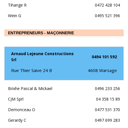
Tihange R
0472 428 104
Wein G
0495 521 396
ENTREPRENEURS - MAÇONNERIE
Arnaud Lejeune Constructions
0494 101 592
Srl
Rue Thier Saive 24 B
4608
Warsage
Brixhe Pascal & Mickael
0496 233 256
CJM Sprl
04 358 15 89
Demonceau O
0477 531 370
Gerardy C
0497 699 283