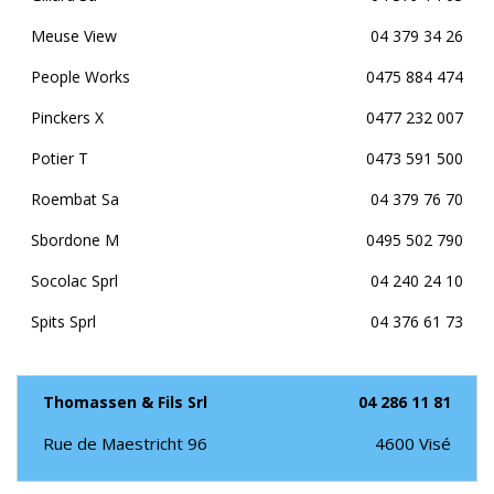
Meuse View
04 379 34 26
People Works
0475 884 474
Pinckers X
0477 232 007
Potier T
0473 591 500
Roembat Sa
04 379 76 70
Sbordone M
0495 502 790
Socolac Sprl
04 240 24 10
Spits Sprl
04 376 61 73
Thomassen & Fils Srl
04 286 11 81
Rue de Maestricht 96
4600
Visé