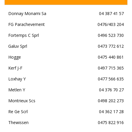
Donnay Monami Sa
04 387 41 57
FG Parachevement
0476/403 204
Fortemps C Sprl
0496 523 730
Galuv Sprl
0473 772 612
Hogge
0475 440 861
Kerf J-F
0497 715 365
Loxhay Y
0477 566 635
Metlen Y
04 376 70 27
Montrieux Scs
0498 202 273
Re Ge Scrl
04 362 17 28
Thewissen
0475 822 916