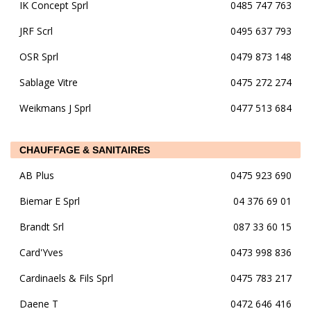
IK Concept Sprl
0485 747 763
JRF Scrl
0495 637 793
OSR Sprl
0479 873 148
Sablage Vitre
0475 272 274
Weikmans J Sprl
0477 513 684
CHAUFFAGE & SANITAIRES
AB Plus
0475 923 690
Biemar E Sprl
04 376 69 01
Brandt Srl
087 33 60 15
Card'Yves
0473 998 836
Cardinaels & Fils Sprl
0475 783 217
Daene T
0472 646 416