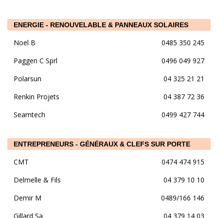
ENERGIE - RENOUVELABLE & PANNEAUX SOLAIRES
Noel B
0485 350 245
Paggen C Sprl
0496 049 927
Polarsun
04 325 21 21
Renkin Projets
04 387 72 36
Seamtech
0499 427 744
ENTREPRENEURS - GÉNÉRAUX & CLEFS SUR PORTE
CMT
0474 474 915
Delmelle & Fils
04 379 10 10
Demir M
0489/166 146
Gillard Sa
04 379 14 03