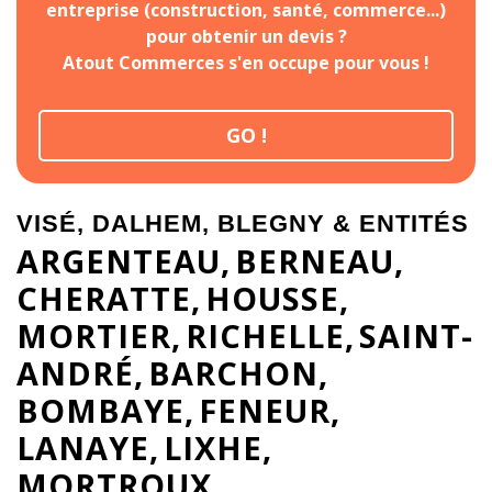
entreprise (construction, santé, commerce...)
pour obtenir un devis ?
Atout Commerces s'en occupe pour vous !
GO !
VISÉ, DALHEM, BLEGNY & ENTITÉS
ARGENTEAU
BERNEAU
CHERATTE
HOUSSE
MORTIER
RICHELLE
SAINT-
ANDRÉ
BARCHON
BOMBAYE
FENEUR
LANAYE
LIXHE
MORTROUX