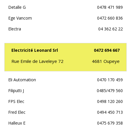
Detalle G
0478 471 989
Ege Vancom
0472 660 836
Electra
04 362 62 22
Electricité Leonard Srl
0472 694 667
Rue Emile de Laveleye 72
4681
Oupeye
Eli Automation
0470 170 459
Filiputti J
0485/479 560
FPS Elec
0498 120 260
Fred Elec
0494 450 713
Halleux E
0475 679 358