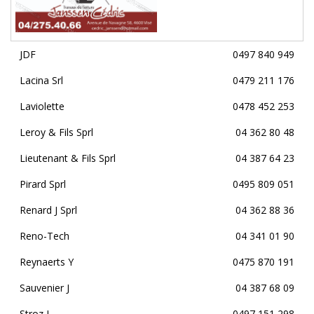
JDF
0497 840 949
Lacina Srl
0479 211 176
Laviolette
0478 452 253
Leroy & Fils Sprl
04 362 80 48
Lieutenant & Fils Sprl
04 387 64 23
Pirard Sprl
0495 809 051
Renard J Sprl
04 362 88 36
Reno-Tech
04 341 01 90
Reynaerts Y
0475 870 191
Sauvenier J
04 387 68 09
Stroz J
0497 151 298