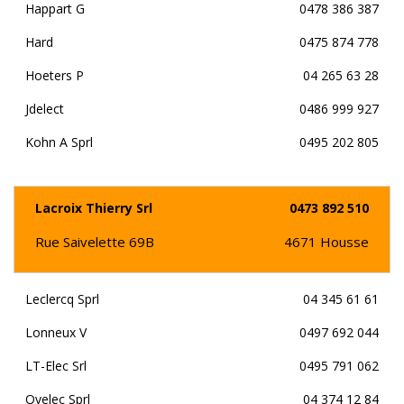
Happart G
0478 386 387
Hard
0475 874 778
Hoeters P
04 265 63 28
Jdelect
0486 999 927
Kohn A Sprl
0495 202 805
Lacroix Thierry Srl
0473 892 510
Rue Saivelette 69B
4671
Housse
Leclercq Sprl
04 345 61 61
Lonneux V
0497 692 044
LT-Elec Srl
0495 791 062
Ovelec Sprl
04 374 12 84