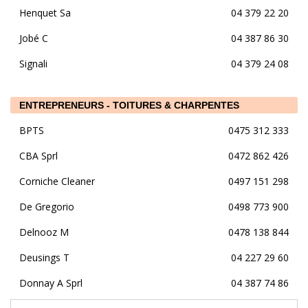
Henquet Sa
04 379 22 20
Jobé C
04 387 86 30
Signali
04 379 24 08
ENTREPRENEURS - TOITURES & CHARPENTES
BPTS
0475 312 333
CBA Sprl
0472 862 426
Corniche Cleaner
0497 151 298
De Gregorio
0498 773 900
Delnooz M
0478 138 844
Deusings T
04 227 29 60
Donnay A Sprl
04 387 74 86