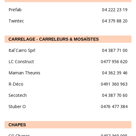
Prefab
04 222 23 19
Twintec
04 379 88 20
CARRELAGE - CARRELEURS & MOSAÏSTES
Ital´Carro Sprl
04 387 71 00
LC Construct
0477 956 620
Maman Theunis
04 362 39 46
R-Déco
0491 360 963
Secotech
04 387 70 60
Stuber O
0476 477 384
CHAPES
CG Chapes
0497 369 095