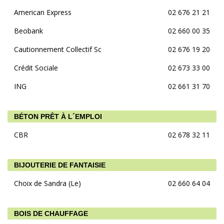
American Express
02 676 21 21
Beobank
02 660 00 35
Cautionnement Collectif Sc
02 676 19 20
Crédit Sociale
02 673 33 00
ING
02 661 31 70
BÉTON PRÊT À L´EMPLOI
CBR
02 678 32 11
BIJOUTERIE DE FANTAISIE
Choix de Sandra (Le)
02 660 64 04
BOIS DE CHAUFFAGE