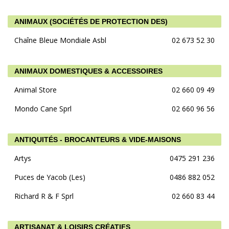
ANIMAUX (SOCIÉTÉS DE PROTECTION DES)
Chaîne Bleue Mondiale Asbl
02 673 52 30
ANIMAUX DOMESTIQUES & ACCESSOIRES
Animal Store
02 660 09 49
Mondo Cane Sprl
02 660 96 56
ANTIQUITÉS - BROCANTEURS & VIDE-MAISONS
Artys
0475 291 236
Puces de Yacob (Les)
0486 882 052
Richard R & F Sprl
02 660 83 44
ARTISANAT & LOISIRS CRÉATIFS