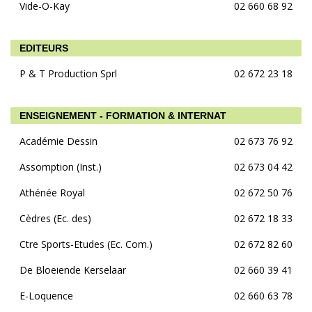
Vide-O-Kay
02 660 68 92
EDITEURS
P & T Production Sprl
02 672 23 18
ENSEIGNEMENT - FORMATION & INTERNAT
Académie Dessin
02 673 76 92
Assomption (Inst.)
02 673 04 42
Athénée Royal
02 672 50 76
Cèdres (Ec. des)
02 672 18 33
Ctre Sports-Etudes (Ec. Com.)
02 672 82 60
De Bloeiende Kerselaar
02 660 39 41
E-Loquence
02 660 63 78