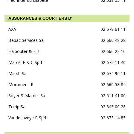
Féd Inter du Diabète
02 538 55 11
ASSURANCES & COURTIERS D'
AXA
02 678 61 11
Bepac Services Sa
02 660 48 28
Halpouter & Fils
02 660 22 10
Marcel E & C Sprl
02 672 11 40
Marsh Sa
02 674 96 11
Mommens R
02 660 58 84
Soyer & Mamet Sa
02 511 41 00
Tolrip Sa
02 545 00 28
Vandecaveye P Sprl
02 673 14 85