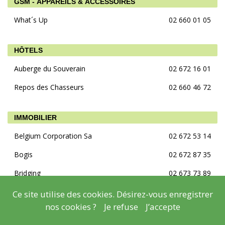
GSM - APPAREILS & ACCESSOIRES
What´s Up
02 660 01 05
HÔTELS
Auberge du Souverain
02 672 16 01
Repos des Chasseurs
02 660 46 72
IMMOBILIER
Belgium Corporation Sa
02 672 53 14
Bogis
02 672 87 35
Bridging
02 673 73 89
Briquimmo Sa
02 673 12 02
Ce site utilise des cookies. Désirez-vous enregistrer
nos cookies ?
Je refuse
J’accepte
Concept Properties Sprl
02 672 00 72