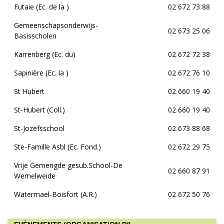
Futaie (Ec. de la )
02 672 73 88
Gemeenschapsonderwijs-
02 673 25 06
Basisscholen
Karrenberg (Ec. du)
02 672 72 38
Sapinière (Ec. la )
02 672 76 10
St Hubert
02 660 19 40
St-Hubert (Coll.)
02 660 19 40
St-Jozefsschool
02 673 88 68
Ste-Famille Asbl (Ec. Fond.)
02 672 29 75
Vrije Gemengde gesub.School-De
02 660 87 91
Wemelweide
Watermael-Boisfort (A.R.)
02 672 50 76