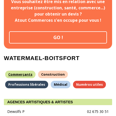
Vous souhaitez être mis en relation avec une
entreprise (construction, santé, commerce...)
pour obtenir un devis ?
Atout Commerces s'en occupe pour vous !
GO !
WATERMAEL-BOITSFORT
Commerçants
Construction
Professions libérales
Médical
Numéros utiles
AGENCES ARTISTIQUES & ARTISTES
Dewolfs P
02 675 30 51