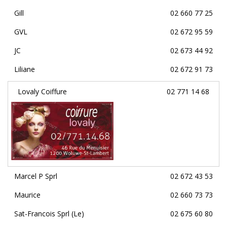
Gill
02 660 77 25
GVL
02 672 95 59
JC
02 673 44 92
Liliane
02 672 91 73
Lovaly Coiffure
02 771 14 68
Marcel P Sprl
02 672 43 53
Maurice
02 660 73 73
Sat-Francois Sprl (Le)
02 675 60 80