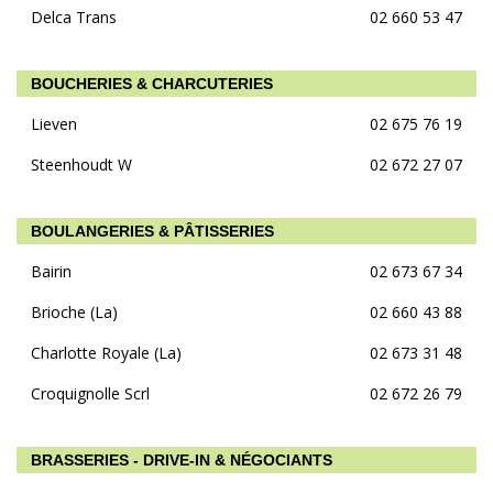
Delca Trans
02 660 53 47
BOUCHERIES & CHARCUTERIES
Lieven
02 675 76 19
Steenhoudt W
02 672 27 07
BOULANGERIES & PÂTISSERIES
Bairin
02 673 67 34
Brioche (La)
02 660 43 88
Charlotte Royale (La)
02 673 31 48
Croquignolle Scrl
02 672 26 79
BRASSERIES - DRIVE-IN & NÉGOCIANTS