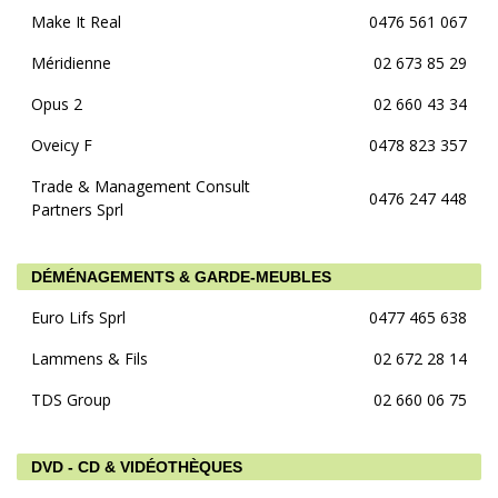
Make It Real
0476 561 067
Méridienne
02 673 85 29
Opus 2
02 660 43 34
Oveicy F
0478 823 357
Trade & Management Consult
0476 247 448
Partners Sprl
DÉMÉNAGEMENTS & GARDE-MEUBLES
Euro Lifs Sprl
0477 465 638
Lammens & Fils
02 672 28 14
TDS Group
02 660 06 75
DVD - CD & VIDÉOTHÈQUES