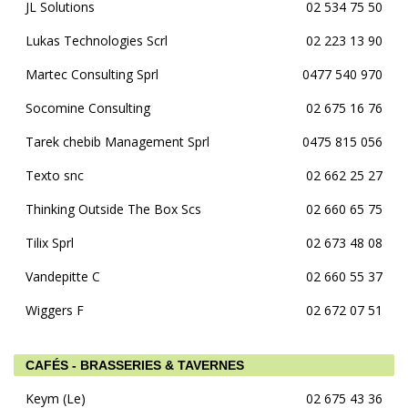
JL Solutions
02 534 75 50
Lukas Technologies Scrl
02 223 13 90
Martec Consulting Sprl
0477 540 970
Socomine Consulting
02 675 16 76
Tarek chebib Management Sprl
0475 815 056
Texto snc
02 662 25 27
Thinking Outside The Box Scs
02 660 65 75
Tilix Sprl
02 673 48 08
Vandepitte C
02 660 55 37
Wiggers F
02 672 07 51
CAFÉS - BRASSERIES & TAVERNES
Keym (Le)
02 675 43 36