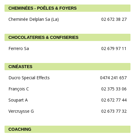
CHEMINÉES - POÊLES & FOYERS
Cheminée Delplan Sa (La)
02 672 38 27
CHOCOLATERIES & CONFISERIES
Ferrero Sa
02 679 97 11
CINÉASTES
Ducro Special Effects
0474 241 657
François C
02 375 33 06
Soupart A
02 672 77 44
Vercruysse G
02 673 77 32
COACHING