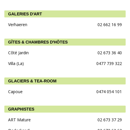
GALERIES D'ART
Verhaeren
02 662 16 99
GÎTES & CHAMBRES D'HÔTES
Côté Jardin
02 673 36 40
Villa (La)
0477 739 322
GLACIERS & TEA-ROOM
Capoue
0474 054 101
GRAPHISTES
ART Mature
02 673 37 29