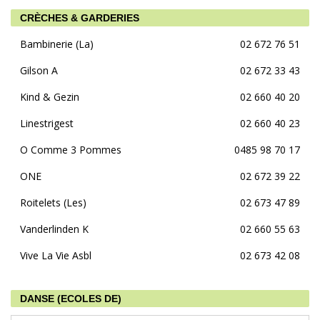
CRÈCHES & GARDERIES
Bambinerie (La)
02 672 76 51
Gilson A
02 672 33 43
Kind & Gezin
02 660 40 20
Linestrigest
02 660 40 23
O Comme 3 Pommes
0485 98 70 17
ONE
02 672 39 22
Roitelets (Les)
02 673 47 89
Vanderlinden K
02 660 55 63
Vive La Vie Asbl
02 673 42 08
DANSE (ECOLES DE)