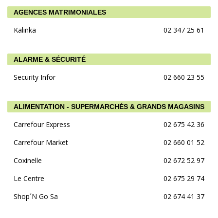
AGENCES MATRIMONIALES
Kalinka
02 347 25 61
ALARME & SÉCURITÉ
Security Infor
02 660 23 55
ALIMENTATION - SUPERMARCHÉS & GRANDS MAGASINS
Carrefour Express
02 675 42 36
Carrefour Market
02 660 01 52
Coxinelle
02 672 52 97
Le Centre
02 675 29 74
Shop´N Go Sa
02 674 41 37