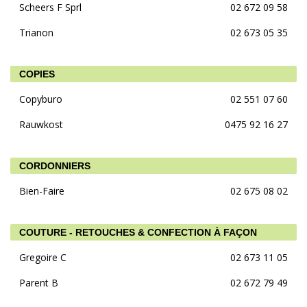
Scheers F Sprl
02 672 09 58
Trianon
02 673 05 35
COPIES
Copyburo
02 551 07 60
Rauwkost
0475 92 16 27
CORDONNIERS
Bien-Faire
02 675 08 02
COUTURE - RETOUCHES & CONFECTION À FAÇON
Gregoire C
02 673 11 05
Parent B
02 672 79 49