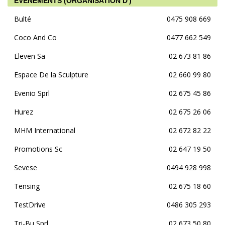
EVÈNEMENTS (ORGANISATION D')
Bulté
0475 908 669
Coco And Co
0477 662 549
Eleven Sa
02 673 81 86
Espace De la Sculpture
02 660 99 80
Evenio Sprl
02 675 45 86
Hurez
02 675 26 06
MHM International
02 672 82 22
Promotions Sc
02 647 19 50
Sevese
0494 928 998
Tensing
02 675 18 60
TestDrive
0486 305 293
Tri-Bu Sprl
02 673 50 80