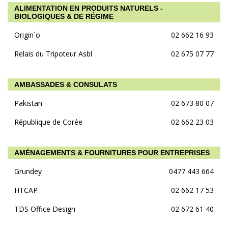
ALIMENTATION EN PRODUITS NATURELS -
BIOLOGIQUES & DE RÉGIME
Origin´o
02 662 16 93
Relais du Tripoteur Asbl
02 675 07 77
AMBASSADES & CONSULATS
Pakistan
02 673 80 07
République de Corée
02 662 23 03
AMÉNAGEMENTS & FOURNITURES POUR ENTREPRISES
Grundey
0477 443 664
HTCAP
02 662 17 53
TDS Office Design
02 672 61 40