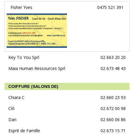
Fisher Yves
0475 521 391
Key To You Sprl
02 663 20 20
Maia Human Ressources Sprl
02 673 48 43
COIFFURE (SALONS DE)
Chiara C
02 660 23 93
Clô
02 672 00 98
Dan
02 660 06 86
Esprit de Famille
02 673 15 71