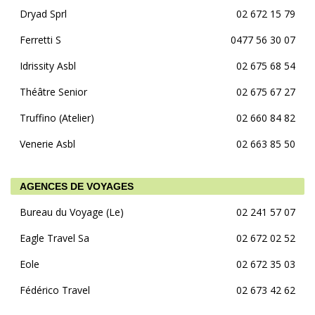
Dryad Sprl
02 672 15 79
Ferretti S
0477 56 30 07
Idrissity Asbl
02 675 68 54
Théâtre Senior
02 675 67 27
Truffino (Atelier)
02 660 84 82
Venerie Asbl
02 663 85 50
AGENCES DE VOYAGES
Bureau du Voyage (Le)
02 241 57 07
Eagle Travel Sa
02 672 02 52
Eole
02 672 35 03
Fédérico Travel
02 673 42 62