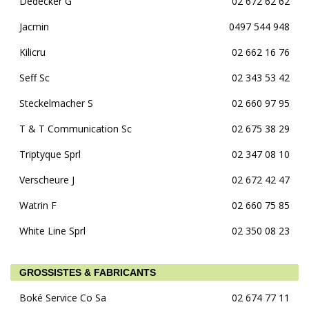
Dedecker G
02 672 62 62
Jacmin
0497 544 948
Kilicru
02 662 16 76
Seff Sc
02 343 53 42
Steckelmacher S
02 660 97 95
T & T Communication Sc
02 675 38 29
Triptyque Sprl
02 347 08 10
Verscheure J
02 672 42 47
Watrin F
02 660 75 85
White Line Sprl
02 350 08 23
GROSSISTES & FABRICANTS
Boké Service Co Sa
02 674 77 11