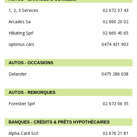
1, 2, 3 Services
02 672 37 43
Arcades Sa
02 660 20 02
Hibating Sprl
02 660 40 65
optimus cars
0474 431 903
AUTOS - OCCASIONS
Delander
0475 286 038
AUTOS - REMORQUES
Forestier Sprl
02 672 06 35
BANQUES - CRÉDITS & PRÊTS HYPOTHÉCAIRES
Alpha Card Scrl
02 676 21 81