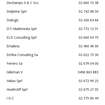
Dechamps X & C Scs
02 660 10 38
Delphine Sprl
02 742 98 50
Dialogic
02 426 64 66
DTI Multimedia Sprl
02 772 13 31
ELIS Consulting Sprl
02 660 04 73
Emakina
02 400 40 00
Emfea Consulting Sa
02 622 73 30
Ferrero Sa
02 679 04 00
Gilleman V
0496 863 883
Halias Sprl
02 672 99 25
Heathcliff Sprl
02 675 27 35
I G C
02 375 66 44