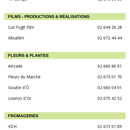
FILMS - PRODUCTIONS & RÉALISATIONS
Lux Fugit Film
02 644 26 28
Misafilm
02 672 44 44
FLEURS & PLANTES
Artcade
02 660 86 81
Fleurs du Marché
02 673 01 70
Goutte d´Ô
02 660 04 01
Liseron d´Or
02 675 42 52
FROMAGERIES
VDH
02 673 01 89