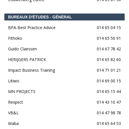
BUREAUX D'ÉTUDES - GÉNÉRAL
BPA-Best Practice Advice
014 65 04 15
Fithoko
014 65 50 91
Guido Claessen
014 67 78 42
HERIJGERS PATRICK
014 65 82 60
Impact Business Training
014 71 01 21
Litiwo
014 69 00 15
MN PROJECTS
014 65 15 44
Rexpect
014 43 10 47
VB&L
014 47 98 78
Waba
014 65 64 53