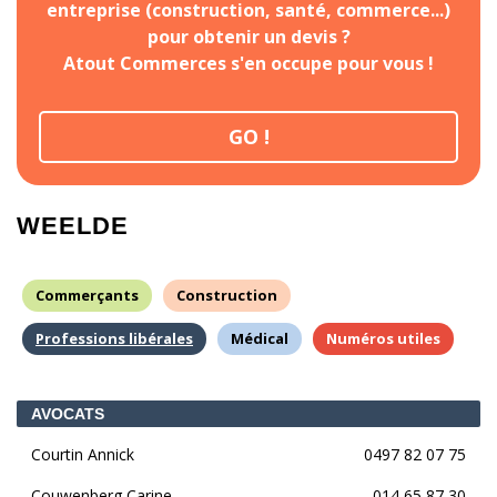
entreprise (construction, santé, commerce...)
pour obtenir un devis ?
Atout Commerces s'en occupe pour vous !
GO !
WEELDE
Commerçants
Construction
Professions libérales
Médical
Numéros utiles
AVOCATS
Courtin Annick
0497 82 07 75
Couwenberg Carine
014 65 87 30