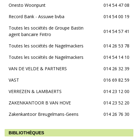
Onesto Woonpunt
014 54 47 08
Record Bank - Assuwe bvba
014 54 00 19
Toutes les sociétés de Groupe Bastin
014 54 57 41
agent bancaire Fintro
Toutes les sociétés de Nagelmackers
014 26 53 78
Toutes les sociétés de Nagelmackers
014 54 14 10
VAN DE VELDE & PARTNERS
014 26 32 39
VAST
016 69 82 59
VERREZEN & LAMBAERTS
014 23 12 00
ZAKENKANTOOR B VAN HOVE
014 23 52 20
Zakenkantoor Breugelmans-Geens
014 26 76 30
BIBLIOTHÈQUES