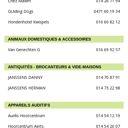
Chez Maxim
014 26 71 94
GUiding Dogs
0471 60 19 34
Hondenhotel Kwispels
016 60 82 12
ANIMAUX DOMESTIQUES & ACCESSOIRES
Van Genechten G
016 69 92 57
ANTIQUITÉS - BROCANTEURS & VIDE-MAISONS
JANSSENS DANNY
014 70 87 91
JANSSENS HERMAN
014 73 22 98
APPAREILS AUDITIFS
Aurilis Hoorcentrum
014 54 12 19
Hoorcentrum Aerts
014 54 20 07