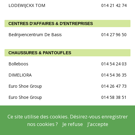
LODEWIJCKX TOM
014 21 42 74
CENTRES D'AFFAIRES & D'ENTREPRISES
Bedrijvencentrum De Basis
014 27 96 50
CHAUSSURES & PANTOUFLES
Bolleboos
014 54 24 03
DIMELIORA
014 54 36 35
Euro Shoe Group
014 26 47 73
Euro Shoe Group
014 58 38 51
JAMALU
014 86 93 90
Ce site utilise des cookies. Désirez-vous enregistrer
MERKKLEDING
014 37 23 93
nos cookies ?
Je refuse
J’accepte
Somnium
014 21 94 90