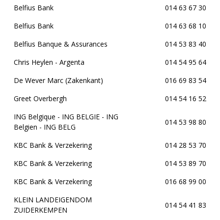
Belfius Bank
014 63 67 30
Belfius Bank
014 63 68 10
Belfius Banque & Assurances
014 53 83 40
Chris Heylen - Argenta
014 54 95 64
De Wever Marc (Zakenkant)
016 69 83 54
Greet Overbergh
014 54 16 52
ING Belgique - ING BELGIE - ING
014 53 98 80
Belgien - ING BELG
KBC Bank & Verzekering
014 28 53 70
KBC Bank & Verzekering
014 53 89 70
KBC Bank & Verzekering
016 68 99 00
KLEIN LANDEIGENDOM
014 54 41 83
ZUIDERKEMPEN