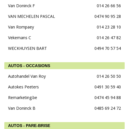
Van Doninck F
014 26 66 56
VAN MECHELEN PASCAL
0474 90 95 28
Van Rompaey
014 23 28 10
Vekemans C
014 26 47 82
WECKHUYSEN BART
0494 70 57 54
AUTOS - OCCASIONS
Autohandel Van Roy
014 26 50 50
Autokes Peeters
0491 30 59 40
Remarketing.be
0474 45 94 88
Van Doninck B
0485 69 24 72
AUTOS - PARE-BRISE