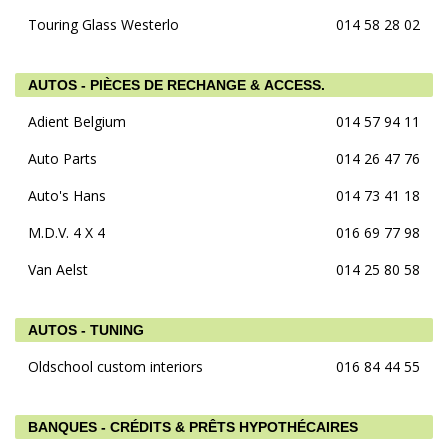
Touring Glass Westerlo
014 58 28 02
AUTOS - PIÈCES DE RECHANGE & ACCESS.
Adient Belgium
014 57 94 11
Auto Parts
014 26 47 76
Auto's Hans
014 73 41 18
M.D.V. 4 X 4
016 69 77 98
Van Aelst
014 25 80 58
AUTOS - TUNING
Oldschool custom interiors
016 84 44 55
BANQUES - CRÉDITS & PRÊTS HYPOTHÉCAIRES