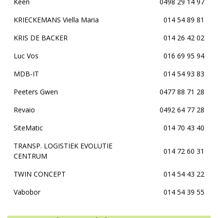
Keen
0498 29 14 97
KRIECKEMANS Viella Maria
014 54 89 81
KRIS DE BACKER
014 26 42 02
Luc Vos
016 69 95 94
MDB-IT
014 54 93 83
Peeters Gwen
0477 88 71 28
Revaio
0492 64 77 28
SiteMatic
014 70 43 40
TRANSP. LOGISTIEK EVOLUTIE
014 72 60 31
CENTRUM
TWIN CONCEPT
014 54 43 22
Vabobor
014 54 39 55