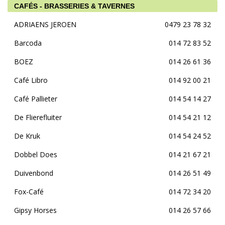
CAFÉS - BRASSERIES & TAVERNES
ADRIAENS JEROEN
0479 23 78 32
Barcoda
014 72 83 52
BOEZ
014 26 61 36
Café Libro
014 92 00 21
Café Pallieter
014 54 14 27
De Flierefluiter
014 54 21 12
De Kruk
014 54 24 52
Dobbel Does
014 21 67 21
Duivenbond
014 26 51 49
Fox-Café
014 72 34 20
Gipsy Horses
014 26 57 66