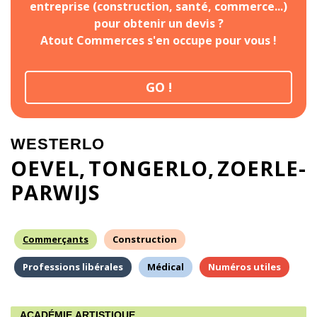
entreprise (construction, santé, commerce...)
pour obtenir un devis ?
Atout Commerces s'en occupe pour vous !
GO !
WESTERLO
OEVEL
TONGERLO
ZOERLE-
PARWIJS
Commerçants
Construction
Professions libérales
Médical
Numéros utiles
ACADÉMIE ARTISTIQUE