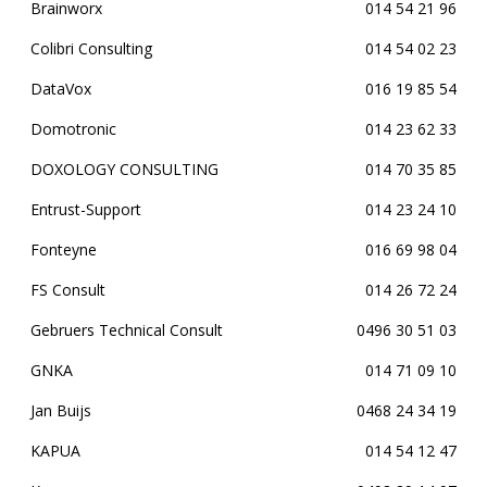
Brainworx
014 54 21 96
Colibri Consulting
014 54 02 23
DataVox
016 19 85 54
Domotronic
014 23 62 33
DOXOLOGY CONSULTING
014 70 35 85
Entrust-Support
014 23 24 10
Fonteyne
016 69 98 04
FS Consult
014 26 72 24
Gebruers Technical Consult
0496 30 51 03
GNKA
014 71 09 10
Jan Buijs
0468 24 34 19
KAPUA
014 54 12 47