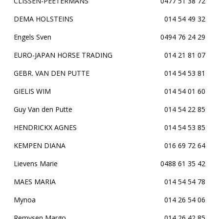
CLISSEN-PEETERMANS
0477 51 38 72
DEMA HOLSTEINS
014 54 49 32
Engels Sven
0494 76 24 29
EURO-JAPAN HORSE TRADING
014 21 81 07
GEBR. VAN DEN PUTTE
014 54 53 81
GIELIS WIM
014 54 01 60
Guy Van den Putte
014 54 22 85
HENDRICKX AGNES
014 54 53 85
KEMPEN DIANA
016 69 72 64
Lievens Marie
0488 61 35 42
MAES MARIA
014 54 54 78
Mynoa
014 26 54 06
Remysen Margo
014 26 42 85