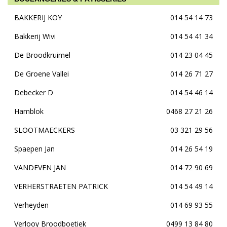
BAKKERIJ KOY
014 54 14 73
Bakkerij Wivi
014 54 41 34
De Broodkruimel
014 23 04 45
De Groene Vallei
014 26 71 27
Debecker D
014 54 46 14
Hamblok
0468 27 21 26
SLOOTMAECKERS
03 321 29 56
Spaepen Jan
014 26 54 19
VANDEVEN JAN
014 72 90 69
VERHERSTRAETEN PATRICK
014 54 49 14
Verheyden
014 69 93 55
Verlooy Broodboetiek
0499 13 84 80