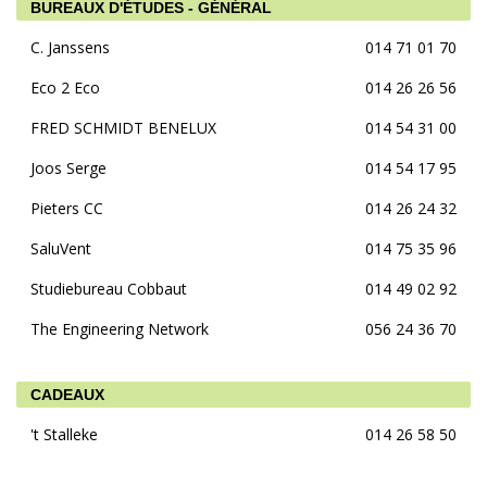
BUREAUX D'ÉTUDES - GÉNÉRAL
C. Janssens
014 71 01 70
Eco 2 Eco
014 26 26 56
FRED SCHMIDT BENELUX
014 54 31 00
Joos Serge
014 54 17 95
Pieters CC
014 26 24 32
SaluVent
014 75 35 96
Studiebureau Cobbaut
014 49 02 92
The Engineering Network
056 24 36 70
CADEAUX
't Stalleke
014 26 58 50