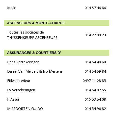
Kuulo
014 57 46 66
ASCENSEURS & MONTE-CHARGE
Toutes les sociétés de
014 27 00 23
THYSSENKRUPP ASCENSEURS
ASSURANCES & COURTIERS D'
Bens Verzekeringen
014 54 40 68
Daniel Van Meldert & Ivo Mertens
014 54 59 84
Fides Interieur
0497 11 28 85
FV Verzekeringen
014 54 07 55
H'Assur
016 53 54 08
MISSOORTEN GUIDO
014 54 96 82