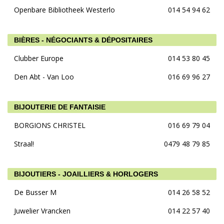
Openbare Bibliotheek Westerlo
014 54 94 62
BIÈRES - NÉGOCIANTS & DÉPOSITAIRES
Clubber Europe
014 53 80 45
Den Abt - Van Loo
016 69 96 27
BIJOUTERIE DE FANTAISIE
BORGIONS CHRISTEL
016 69 79 04
Straal!
0479 48 79 85
BIJOUTIERS - JOAILLIERS & HORLOGERS
De Busser M
014 26 58 52
Juwelier Vrancken
014 22 57 40