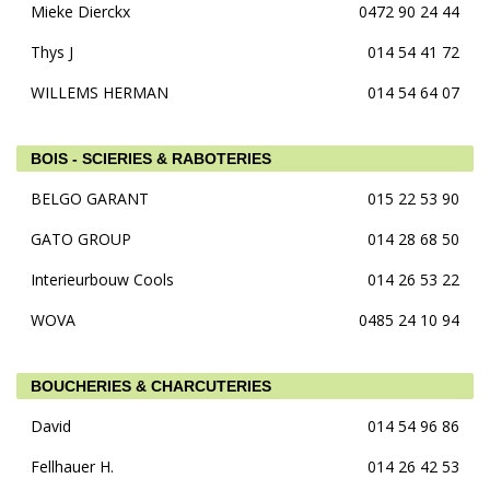
Mieke Dierckx
0472 90 24 44
Thys J
014 54 41 72
WILLEMS HERMAN
014 54 64 07
BOIS - SCIERIES & RABOTERIES
BELGO GARANT
015 22 53 90
GATO GROUP
014 28 68 50
Interieurbouw Cools
014 26 53 22
WOVA
0485 24 10 94
BOUCHERIES & CHARCUTERIES
David
014 54 96 86
Fellhauer H.
014 26 42 53