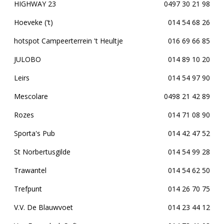
HIGHWAY 23
0497 30 21 98
Hoeveke ('t)
014 54 68 26
hotspot Campeerterrein 't Heultje
016 69 66 85
JULOBO
014 89 10 20
Leirs
014 54 97 90
Mescolare
0498 21 42 89
Rozes
014 71 08 90
Sporta's Pub
014 42 47 52
St Norbertusgilde
014 54 99 28
Trawantel
014 54 62 50
Trefpunt
014 26 70 75
V.V. De Blauwvoet
014 23 44 12