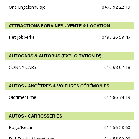
Ons Engelenhuisje
0473 92 22 19
ATTRACTIONS FORAINES - VENTE & LOCATION
Het Jobberke
0495 26 58 47
AUTOCARS & AUTOBUS (EXPLOITATION D')
CONNY CARS
016 68 07 18
AUTOS - ANCÊTRES & VOITURES CÉRÉMONIES
OldtimerTime
014 86 74 19
AUTOS - CARROSSERIES
Buga/Becar
014 56 28 60
Daf Trucks Vlaanderen
014 56 80 00