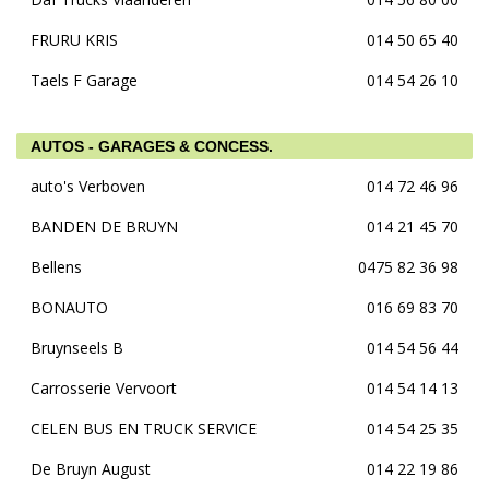
FRURU KRIS
014 50 65 40
Taels F Garage
014 54 26 10
AUTOS - GARAGES & CONCESS.
auto's Verboven
014 72 46 96
BANDEN DE BRUYN
014 21 45 70
Bellens
0475 82 36 98
BONAUTO
016 69 83 70
Bruynseels B
014 54 56 44
Carrosserie Vervoort
014 54 14 13
CELEN BUS EN TRUCK SERVICE
014 54 25 35
De Bruyn August
014 22 19 86