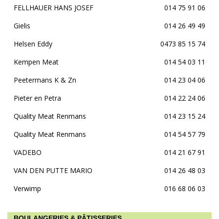
FELLHAUER HANS JOSEF
014 75 91 06
Gielis
014 26 49 49
Helsen Eddy
0473 85 15 74
Kempen Meat
014 54 03 11
Peetermans K & Zn
014 23 04 06
Pieter en Petra
014 22 24 06
Quality Meat Renmans
014 23 15 24
Quality Meat Renmans
014 54 57 79
VADEBO
014 21 67 91
VAN DEN PUTTE MARIO
014 26 48 03
Verwimp
016 68 06 03
BOULANGERIES & PÂTISSERIES