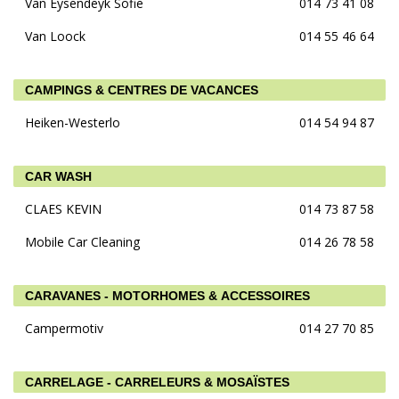
Van Eysendeyk Sofie
014 73 41 08
Van Loock
014 55 46 64
CAMPINGS & CENTRES DE VACANCES
Heiken-Westerlo
014 54 94 87
CAR WASH
CLAES KEVIN
014 73 87 58
Mobile Car Cleaning
014 26 78 58
CARAVANES - MOTORHOMES & ACCESSOIRES
Campermotiv
014 27 70 85
CARRELAGE - CARRELEURS & MOSAÏSTES