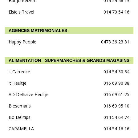
Banjo Reizen
014 54 46 13
Elsie's Travel
014 70 54 16
AGENCES MATRIMONIALES
Happy People
0473 36 23 81
ALIMENTATION - SUPERMARCHÉS & GRANDS MAGASINS
't Carreeke
014 54 30 34
't Heultje
016 69 90 88
AD Delhaize Heultje
016 69 61 25
Biesemans
016 69 95 10
Bo Delitips
014 54 64 74
CARAMELLA
014 54 16 16