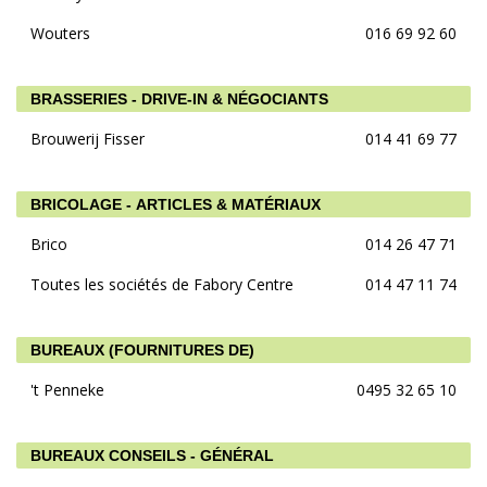
Wouters
016 69 92 60
BRASSERIES - DRIVE-IN & NÉGOCIANTS
Brouwerij Fisser
014 41 69 77
BRICOLAGE - ARTICLES & MATÉRIAUX
Brico
014 26 47 71
Toutes les sociétés de Fabory Centre
014 47 11 74
BUREAUX (FOURNITURES DE)
't Penneke
0495 32 65 10
BUREAUX CONSEILS - GÉNÉRAL