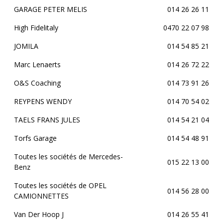
GARAGE PETER MELIS
014 26 26 11
High Fidelitaly
0470 22 07 98
JOMILA
014 54 85 21
Marc Lenaerts
014 26 72 22
O&S Coaching
014 73 91 26
REYPENS WENDY
014 70 54 02
TAELS FRANS JULES
014 54 21 04
Torfs Garage
014 54 48 91
Toutes les sociétés de Mercedes-
015 22 13 00
Benz
Toutes les sociétés de OPEL
014 56 28 00
CAMIONNETTES
Van Der Hoop J
014 26 55 41