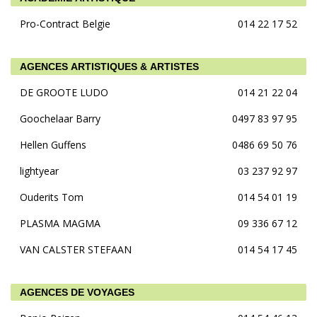
Pro-Contract Belgie
014 22 17 52
AGENCES ARTISTIQUES & ARTISTES
DE GROOTE LUDO
014 21 22 04
Goochelaar Barry
0497 83 97 95
Hellen Guffens
0486 69 50 76
lightyear
03 237 92 97
Ouderits Tom
014 54 01 19
PLASMA MAGMA
09 336 67 12
VAN CALSTER STEFAAN
014 54 17 45
AGENCES DE VOYAGES