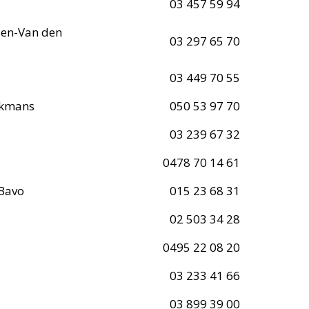
03 457 59 94
sen-Van den
03 297 65 70
03 449 70 55
lkmans
050 53 97 70
03 239 67 32
0478 70 14 61
Bavo
015 23 68 31
02 503 34 28
0495 22 08 20
03 233 41 66
03 899 39 00