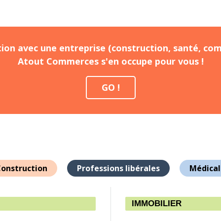
ion avec une entreprise (construction, santé, com
Atout Commerces s'en occupe pour vous !
GO !
onstruction
Professions libérales
Médical
IMMOBILIER