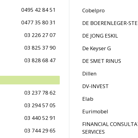
0495 42 84 51
Cobelpro
0477 35 80 31
DE BOERENLEGER-ST
03 226 27 07
DE JONG ESKIL
03 825 37 90
De Keyser G
03 828 68 47
DE SMET RINUS
Dillen
DV-INVEST
03 237 78 62
Elab
03 294 57 05
Eurimobel
03 440 52 91
FINANCIAL CONSULTA
03 744 29 65
SERVICES