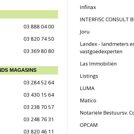
Infinax
INTERFISC CONSULT B
03 888 04 00
Joru
03 820 74 50
Landex - landmeters e
03 369 80 80
vastgoedexperten
Las Immobiliën
NDS MAGASINS
Listings
03 284 52 64
LUMA
03 430 15 64
Matico
03 238 70 57
Notariële Bestuursv. C
03 248 76 31
OPCAM
03 820 46 11