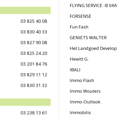
FLYING SERVICE -B VA
FORSENSE
03 825 40 08
Fun Fash
03 830 40 33
GENIETS WALTER
03 827 90 08
Het Landgoed Develo
03 825 24 20
Hewitt G.
03 201 84 76
IBALI
03 829 11 12
Immo Flash
03 830 31 32
Immo Wouters
Immo-Outlook
Immobilis
03 238 13 61