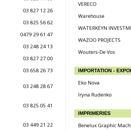
VERECO
03 827 12 26
Warehouse
03 825 56 62
WATERKEYN INVESTM
0479 29 61 47
WAZOO PROJECTS
03 248 24 13
Wouters-De Vos
03 827 27 00
03 658 26 73
IMPORTATION - EXPO
Eko Nova
03 248 28 67
Iryna Rudenko
03 825 05 41
IMPRIMERIES
03 449 21 22
Benelux Graphic Mach