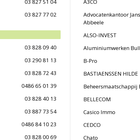
03 827 51 04
A3CO
03 827 77 02
Advocatenkantoor Jan
Abbeele
ALSO-INVEST
03 828 09 40
Aluminiumwerken Bu
03 290 81 13
B-Pro
03 828 72 43
BASTIAENSSEN HILDE
0486 65 01 39
Beheersmaatschappij 
03 828 40 13
BELLECOM
03 887 73 54
Casico Immo
0486 84 10 23
CEDCO
03 828 00 69
Chato