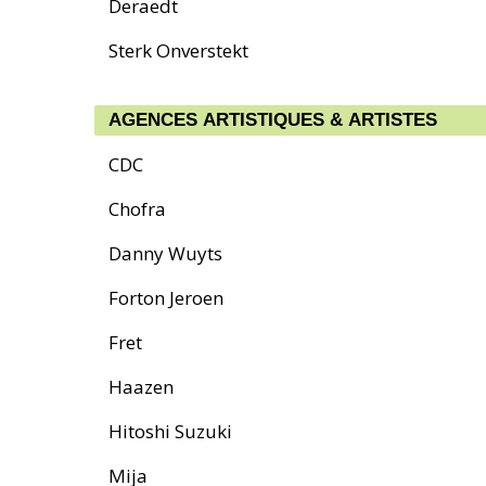
Deraedt
Sterk Onverstekt
AGENCES ARTISTIQUES & ARTISTES
CDC
Chofra
Danny Wuyts
Forton Jeroen
Fret
Haazen
Hitoshi Suzuki
Mija