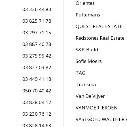
Orientes
03 336 44 83
Puttemans
03 825 71 78
QUEST REAL ESTATE
03 297 71 15
Redstones Real Estate
03 887 46 78
S&P-Build
03 275 95 42
Sofie Moers
03 827 03 82
TAG
03 449 41 18
Transma
050 70 40 42
Van De Vijver
03 828 04 12
VANMOER JEROEN
03 230 76 12
VASTGOED WALTHER 
03 828 14 63