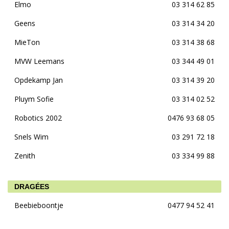
Elmo
03 314 62 85
Geens
03 314 34 20
MieTon
03 314 38 68
MVW Leemans
03 344 49 01
Opdekamp Jan
03 314 39 20
Pluym Sofie
03 314 02 52
Robotics 2002
0476 93 68 05
Snels Wim
03 291 72 18
Zenith
03 334 99 88
DRAGÉES
Beebieboontje
0477 94 52 41