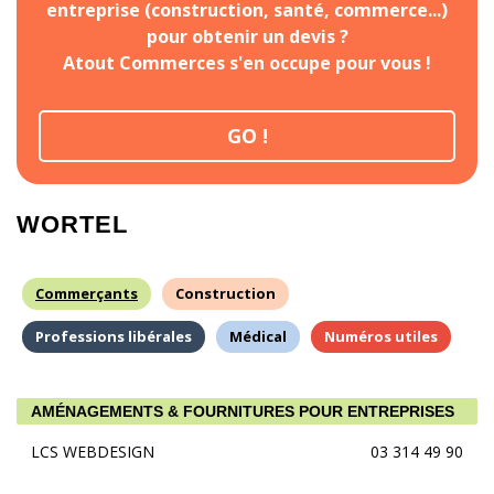
entreprise (construction, santé, commerce...)
pour obtenir un devis ?
Atout Commerces s'en occupe pour vous !
GO !
WORTEL
Commerçants
Construction
Professions libérales
Médical
Numéros utiles
AMÉNAGEMENTS & FOURNITURES POUR ENTREPRISES
LCS WEBDESIGN
03 314 49 90