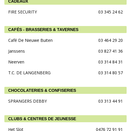
CADEAUX
FIRE SECURITY
03 345 24 62
CAFÉS - BRASSERIES & TAVERNES
Café De Nieuwe Buiten
03 464 29 20
Janssens
03 827 41 36
Neerven
03 314 84 31
T.C. DE LANGENBERG
03 314 80 57
CHOCOLATERIES & CONFISERIES
SPRANGERS DEBBY
03 313 44 91
CLUBS & CENTRES DE JEUNESSE
Het Slot
0476 72 91 91