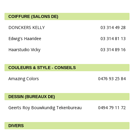
COIFFURE (SALONS DE)
DONCKERS KELLY
03 314 49 28
Edwig's Haaridee
03 314 81 13
Haarstudio Vicky
03 314 89 16
COULEURS & STYLE - CONSEILS
Amazing Colors
0476 93 25 84
DESSIN (BUREAUX DE)
Geerts Roy Bouwkundig Tekenbureau
0494 79 11 72
DIVERS