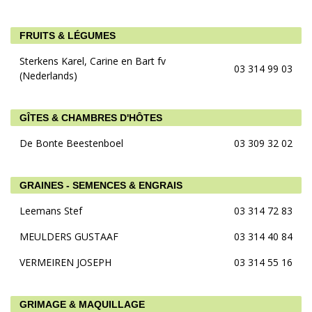
FRUITS & LÉGUMES
Sterkens Karel, Carine en Bart fv
03 314 99 03
(Nederlands)
GÎTES & CHAMBRES D'HÔTES
De Bonte Beestenboel
03 309 32 02
GRAINES - SEMENCES & ENGRAIS
Leemans Stef
03 314 72 83
MEULDERS GUSTAAF
03 314 40 84
VERMEIREN JOSEPH
03 314 55 16
GRIMAGE & MAQUILLAGE