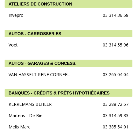
ATELIERS DE CONSTRUCTION
Invepro
03 314 36 58
AUTOS - CARROSSERIES
Voet
03 314 55 96
AUTOS - GARAGES & CONCESS.
VAN HASSELT RENE CORNEEL
03 265 04 04
BANQUES - CRÉDITS & PRÊTS HYPOTHÉCAIRES
KERREMANS BEHEER
03 288 72 57
Martens - De Bie
03 314 59 33
Melis Marc
03 385 54 01