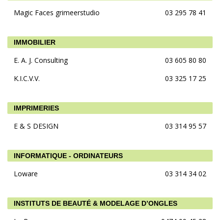
Magic Faces grimeerstudio
03 295 78 41
IMMOBILIER
E. A. J. Consulting
03 605 80 80
K.I.C.V.V.
03 325 17 25
IMPRIMERIES
E & S DESIGN
03 314 95 57
INFORMATIQUE - ORDINATEURS
Loware
03 314 34 02
INSTITUTS DE BEAUTÉ & MODELAGE D’ONGLES