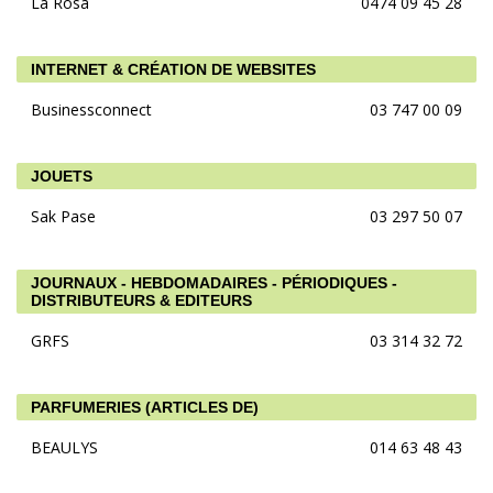
La Rosa
0474 09 45 28
INTERNET & CRÉATION DE WEBSITES
Businessconnect
03 747 00 09
JOUETS
Sak Pase
03 297 50 07
JOURNAUX - HEBDOMADAIRES - PÉRIODIQUES -
DISTRIBUTEURS & EDITEURS
GRFS
03 314 32 72
PARFUMERIES (ARTICLES DE)
BEAULYS
014 63 48 43