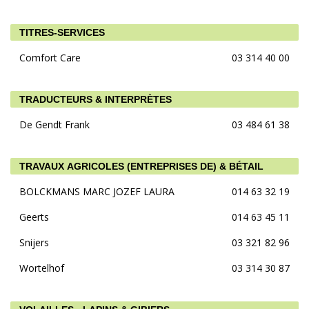
TITRES-SERVICES
Comfort Care
03 314 40 00
TRADUCTEURS & INTERPRÈTES
De Gendt Frank
03 484 61 38
TRAVAUX AGRICOLES (ENTREPRISES DE) & BÉTAIL
BOLCKMANS MARC JOZEF LAURA
014 63 32 19
Geerts
014 63 45 11
Snijers
03 321 82 96
Wortelhof
03 314 30 87