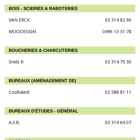
BOIS - SCIERIES & RABOTERIES
VAN ERCK
03 314 82 90
WOODESIGN
0496 13 31 78
BOUCHERIES & CHARCUTERIES
Snels R
03 314 75 30
BUREAUX (AMÉNAGEMENT DE)
Cooltalent
02 588 81 11
BUREAUX D'ÉTUDES - GÉNÉRAL
A.S.B.
03 314 64 07