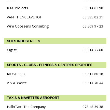
R.M. Projects
03 314 63 90
VAN ' T ENCLAVEHOF
03 385 02 31
Wim Goossens Consulting
03 309 97 23
SOLS INDUSTRIELS
Cigest
03 314 27 68
SPORTS - CLUBS - FITNESS & CENTRES SPORTIFS
KIDSDISCO
03 314 80 16
V.N.A. Wortel
03 314 70 44
TAXIS & NAVETTES AÉROPORT
HalloTaxi! The Company
078 48 39 38