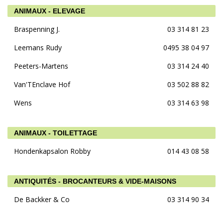
ANIMAUX - ELEVAGE
Braspenning J.
03 314 81 23
Leemans Rudy
0495 38 04 97
Peeters-Martens
03 314 24 40
Van'TEnclave Hof
03 502 88 82
Wens
03 314 63 98
ANIMAUX - TOILETTAGE
Hondenkapsalon Robby
014 43 08 58
ANTIQUITÉS - BROCANTEURS & VIDE-MAISONS
De Backker & Co
03 314 90 34