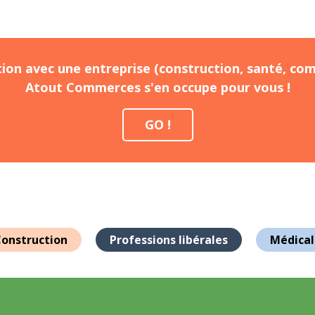
ion avec une entreprise (construction, santé, com
Atout Commerces s'en occupe pour vous !
GO !
onstruction
Professions libérales
Médical