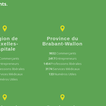
nts.
gion de
Province du
xelles-
Brabant-Wallon
pitale
9032
Commerçants
Commerçants
2417
Entrepreneurs
ntrepreneurs
1454
Professions libérales
essions libérales
3174
Services Médicaux
rvices Médicaux
133
Numéros Utiles
méros Utiles