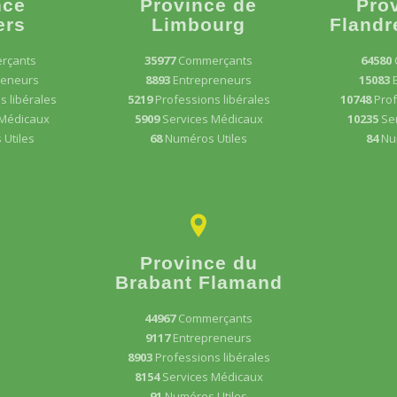
nce
Province de
Pro
ers
Limbourg
Flandr
rçants
35977
Commerçants
64580
reneurs
8893
Entrepreneurs
15083
s libérales
5219
Professions libérales
10748
Prof
 Médicaux
5909
Services Médicaux
10235
Se
Utiles
68
Numéros Utiles
84
Nu
Province du
Brabant Flamand
44967
Commerçants
9117
Entrepreneurs
8903
Professions libérales
8154
Services Médicaux
91
Numéros Utiles