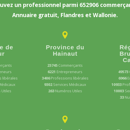
uvez un professionnel parmi 652906 commerça
Annuaire gratuit, Flandres et Wallonie.
e de
Province du
Ré
ur
Hainaut
Bru
Ca
rçants
25745
Commerçants
eneurs
6221
Entrepreneurs
49573
 libérales
3406
Professions libérales
6966
E
Médicaux
9302
Services Médicaux
10933
Prof
Utiles
263
Numéros Utiles
10003
Se
33
Nu