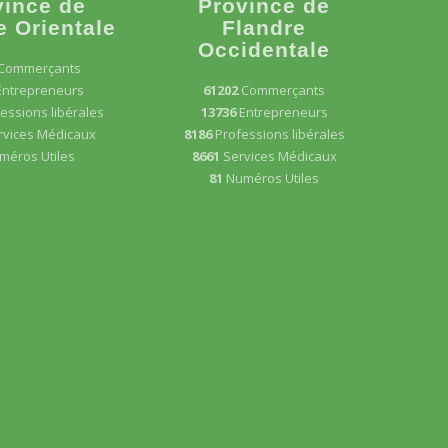
vince de
Province de
e Orientale
Flandre
Occidentale
Commerçants
Entrepreneurs
61202
Commerçants
essions libérales
13736
Entrepreneurs
rvices Médicaux
8186
Professions libérales
méros Utiles
8661
Services Médicaux
81
Numéros Utiles