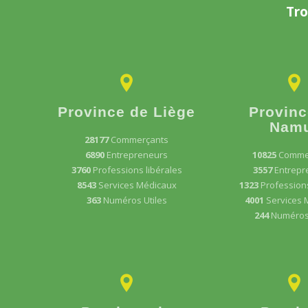
Tro
Province de Liège
Provinc
Nam
28177
Commerçants
6890
Entrepreneurs
10825
Comme
3760
Professions libérales
3557
Entrepr
8543
Services Médicaux
1323
Professions
363
Numéros Utiles
4001
Services 
244
Numéros 