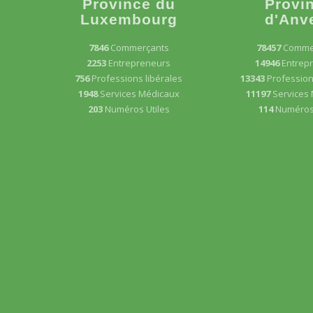
Province du
Provi
Luxembourg
d'Anv
7846
Commerçants
78457
Comme
2253
Entrepreneurs
14946
Entrep
756
Professions libérales
13343
Profession
1948
Services Médicaux
11197
Services
203
Numéros Utiles
114
Numéros 