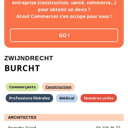
entreprise (construction, santé, commerce...)
pour obtenir un devis ?
Atout Commerces s'en occupe pour vous !
GO !
ZWIJNDRECHT
BURCHT
Commerçants
Construction
Professions libérales
Médical
Numéros utiles
ARCHITECTES
Brunetta David
03 218 46 77