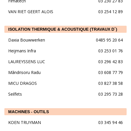
Fimatech
03 230 27 83
VAN RIET GEERT ALOIS
03 254 12 89
ISOLATION THERMIQUE & ACOUSTIQUE (TRAVAUX D´)
Daxia Bouwwerken
0485 95 20 64
Heijmans Infra
03 253 01 76
LAUREYSSENS LUC
03 296 42 83
Mândrisoru Radu
03 608 77 79
MICU DRAGOS
03 827 38 58
Seilfets
03 295 73 28
MACHINES - OUTILS
KOEN TRUYMAN
03 345 94 46