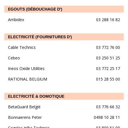
EGOUTS (DÉBOUCHAGE D')
Ambidex
03 288 16 82
ELECTRICITÉ (FOURNITURES D')
Cable Technics
03 772 76 00
Cebeo
03 250 51 25
Ineos Oxide Utilities
03 772 25 17
RATIONAL BELGIUM
015 28 55 00
ELECTRICITÉ & DOMOTIQUE
BetaGuard België
03 776 66 32
Bonnaerens Peter
0498 10 28 11
Cegelec Infra Technics
03 800 51 00