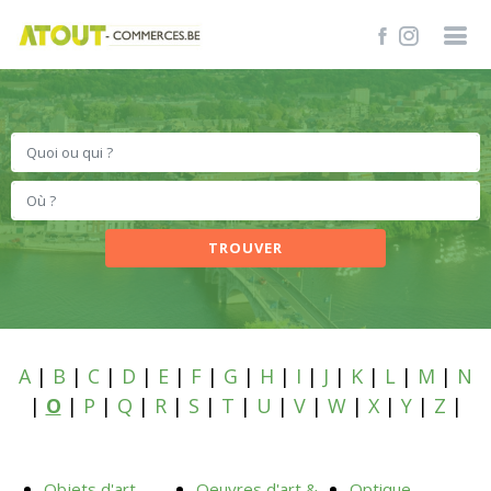
TROUVER
A
|
B
|
C
|
D
|
E
|
F
|
G
|
H
|
I
|
J
|
K
|
L
|
M
|
N
|
O
|
P
|
Q
|
R
|
S
|
T
|
U
|
V
|
W
|
X
|
Y
|
Z
|
Objets d'art
Oeuvres d'art &
Optique