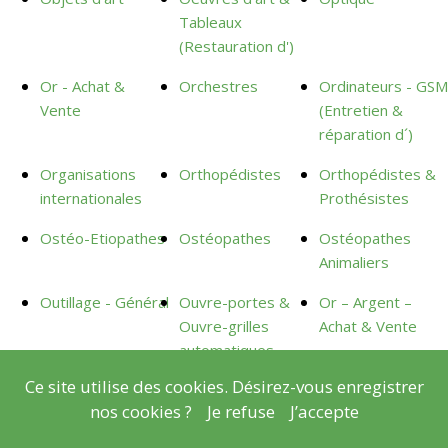
Tableaux
(Restauration d')
Or - Achat &
Orchestres
Ordinateurs - GSM
Vente
(Entretien &
réparation d´)
Organisations
Orthopédistes
Orthopédistes &
internationales
Prothésistes
Ostéo-Etiopathes
Ostéopathes
Ostéopathes
Animaliers
Outillage - Général
Ouvre-portes &
Or – Argent –
Ouvre-grilles
Achat & Vente
automatiques
Ce site utilise des cookies. Désirez-vous enregistrer
Ostéopathes canins
Orthopédagogue Clinicienne
nos cookies ?
Je refuse
J’accepte