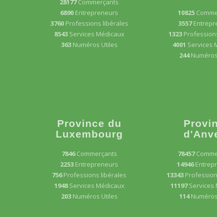
28177
Commerçants
6890
Entrepreneurs
10825
Comme
3760
Professions libérales
3557
Entrepr
8543
Services Médicaux
1323
Professions
363
Numéros Utiles
4001
Services 
244
Numéros 
Province du
Provi
Luxembourg
d'Anv
7846
Commerçants
78457
Comme
2253
Entrepreneurs
14946
Entrep
756
Professions libérales
13343
Profession
1948
Services Médicaux
11197
Services
203
Numéros Utiles
114
Numéros 