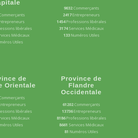
pitale
9032
Commerçants
Commerçants
2417
Entrepreneurs
ntrepreneurs
1454
Professions libérales
essions libérales
3174
Services Médicaux
rvices Médicaux
133
Numéros Utiles
méros Utiles
vince de
Province de
e Orientale
Flandre
Occidentale
Commerçants
Entrepreneurs
61202
Commerçants
essions libérales
13736
Entrepreneurs
rvices Médicaux
8186
Professions libérales
méros Utiles
8661
Services Médicaux
81
Numéros Utiles