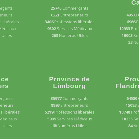
Ca
rçants
25745
Commerçants
eneurs
6221
Entrepreneurs
49573
 libérales
3406
Professions libérales
6966
E
Médicaux
9302
Services Médicaux
10933
Prof
Utiles
263
Numéros Utiles
10003
Se
33
Nu
nce
Province de
Pro
ers
Limbourg
Flandr
rçants
35977
Commerçants
64580
reneurs
8893
Entrepreneurs
15083
s libérales
5219
Professions libérales
10748
Prof
 Médicaux
5909
Services Médicaux
10235
Se
Utiles
68
Numéros Utiles
84
Nu