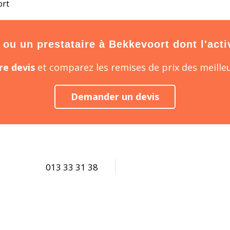
ort
ou un prestataire à Bekkevoort dont l'activ
e devis
et comparez les remises de prix des meilleu
Demander un devis
013 33 31 38