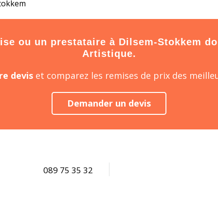
Stokkem
se ou un prestataire à Dilsem-Stokkem don
Artistique.
e devis
et comparez les remises de prix des meilleu
Demander un devis
089 75 35 32