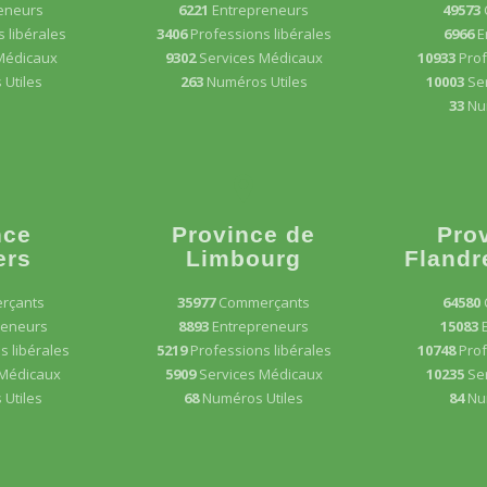
eneurs
6221
Entrepreneurs
49573
 libérales
3406
Professions libérales
6966
E
Médicaux
9302
Services Médicaux
10933
Prof
Utiles
263
Numéros Utiles
10003
Se
33
Nu
nce
Province de
Pro
ers
Limbourg
Flandr
rçants
35977
Commerçants
64580
reneurs
8893
Entrepreneurs
15083
s libérales
5219
Professions libérales
10748
Prof
 Médicaux
5909
Services Médicaux
10235
Se
Utiles
68
Numéros Utiles
84
Nu