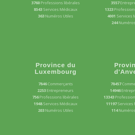
3760
Professions libérales
3557
Entrepr
8543
Services Médicaux
1323
Professions
363
Numéros Utiles
4001
Services 
244
Numéros 
Province du
Provi
Luxembourg
d'Anv
7846
Commerçants
78457
Comme
2253
Entrepreneurs
14946
Entrep
756
Professions libérales
13343
Profession
1948
Services Médicaux
11197
Services
203
Numéros Utiles
114
Numéros 