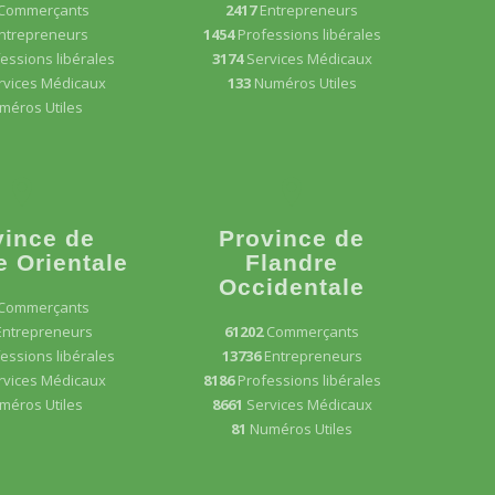
Commerçants
2417
Entrepreneurs
ntrepreneurs
1454
Professions libérales
essions libérales
3174
Services Médicaux
rvices Médicaux
133
Numéros Utiles
méros Utiles
vince de
Province de
e Orientale
Flandre
Occidentale
Commerçants
Entrepreneurs
61202
Commerçants
essions libérales
13736
Entrepreneurs
rvices Médicaux
8186
Professions libérales
méros Utiles
8661
Services Médicaux
81
Numéros Utiles