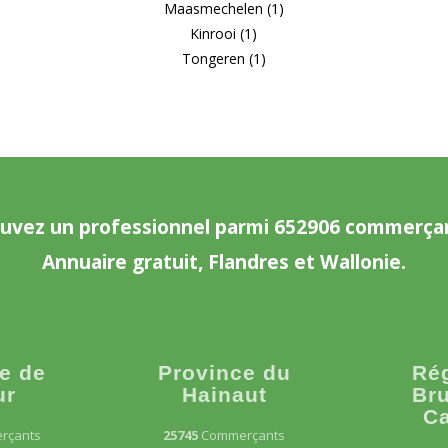
Maasmechelen (1)
Kinrooi (1)
Tongeren (1)
uvez un professionnel parmi 652906 commerça
Annuaire gratuit, Flandres et Wallonie.
e de
Province du
Ré
ur
Hainaut
Bru
Ca
rçants
25745
Commerçants