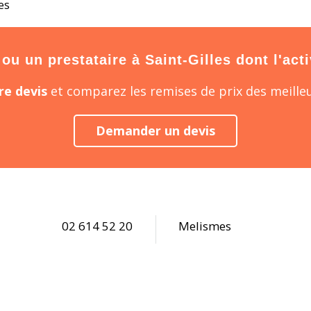
es
u un prestataire à Saint-Gilles dont l'acti
e devis
et comparez les remises de prix des meilleu
Demander un devis
02 614 52 20
Melismes