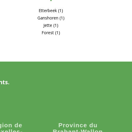
Etterbeek (1)
Ganshoren (1)
Jette (1)
Forest (1)
nts.
gion de
Province du
xelles-
Brabant-Wallon