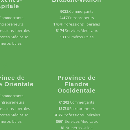
pitale
9032
Commerçants
Commerçants
2417
Entrepreneurs
ntrepreneurs
1454
Professions libérales
essions libérales
3174
Services Médicaux
rvices Médicaux
133
Numéros Utiles
méros Utiles
vince de
Province de
e Orientale
Flandre
Occidentale
Commerçants
Entrepreneurs
61202
Commerçants
essions libérales
13736
Entrepreneurs
rvices Médicaux
8186
Professions libérales
méros Utiles
8661
Services Médicaux
81
Numéros Utiles