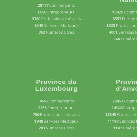
28177
Commerçants
6890
Entrepreneurs
10825
Comme
3760
Professions libérales
3557
Entrepr
8543
Services Médicaux
1323
Professions
363
Numéros Utiles
4001
Services 
244
Numéros 
Province du
Provi
Luxembourg
d'Anv
7846
Commerçants
78457
Comme
2253
Entrepreneurs
14946
Entrep
756
Professions libérales
13343
Profession
1948
Services Médicaux
11197
Services
203
Numéros Utiles
114
Numéros 