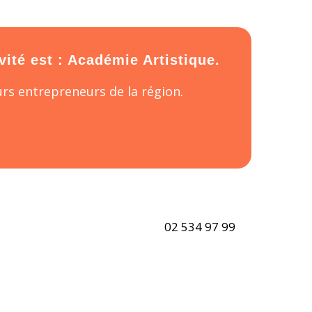
vité est : Académie Artistique.
rs entrepreneurs de la région.
02 534 97 99