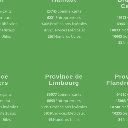
Ca
rçants
25745
Commerçants
eneurs
6221
Entrepreneurs
49573
 libérales
3406
Professions libérales
6966
E
Médicaux
9302
Services Médicaux
10933
Prof
Utiles
263
Numéros Utiles
10003
Se
33
Nu
nce
Province de
Pro
ers
Limbourg
Flandr
rçants
35977
Commerçants
64580
reneurs
8893
Entrepreneurs
15083
s libérales
5219
Professions libérales
10748
Prof
 Médicaux
5909
Services Médicaux
10235
Se
Utiles
68
Numéros Utiles
84
Nu