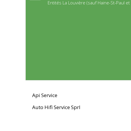
Entités La Louvière (sauf Haine-St-Paul et
Api Service
Auto Hifi Service Sprl