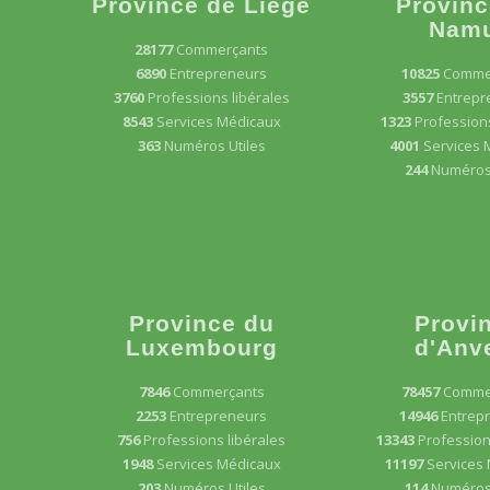
Province de Liège
Provinc
Nam
28177
Commerçants
6890
Entrepreneurs
10825
Comme
3760
Professions libérales
3557
Entrepr
8543
Services Médicaux
1323
Professions
363
Numéros Utiles
4001
Services 
244
Numéros 
Province du
Provi
Luxembourg
d'Anv
7846
Commerçants
78457
Comme
2253
Entrepreneurs
14946
Entrep
756
Professions libérales
13343
Profession
1948
Services Médicaux
11197
Services
203
Numéros Utiles
114
Numéros 