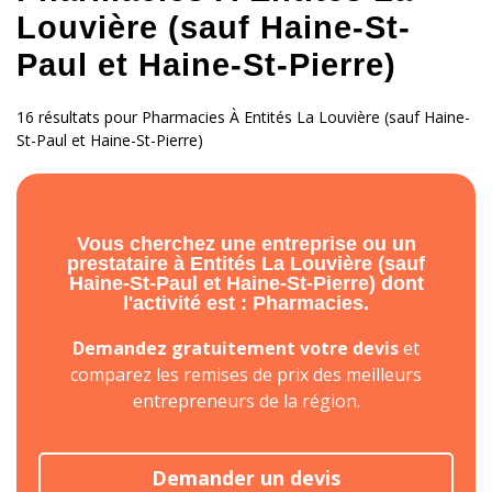
Louvière (sauf Haine-St-
Paul et Haine-St-Pierre)
16 résultats pour Pharmacies À Entités La Louvière (sauf Haine-
St-Paul et Haine-St-Pierre)
Vous cherchez une entreprise ou un
prestataire à Entités La Louvière (sauf
Haine-St-Paul et Haine-St-Pierre) dont
l'activité est : Pharmacies.
Demandez gratuitement votre devis
et
comparez les remises de prix des meilleurs
entrepreneurs de la région.
Demander un devis