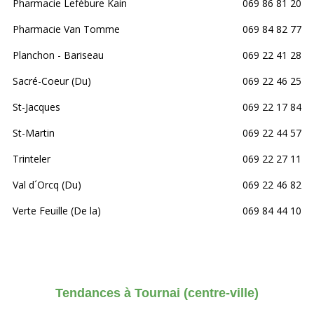
Pharmacie Lefébure Kain
069 86 81 20
Pharmacie Van Tomme
069 84 82 77
Planchon - Bariseau
069 22 41 28
Sacré-Coeur (Du)
069 22 46 25
St-Jacques
069 22 17 84
St-Martin
069 22 44 57
Trinteler
069 22 27 11
Val d´Orcq (Du)
069 22 46 82
Verte Feuille (De la)
069 84 44 10
Tendances à Tournai (centre-ville)