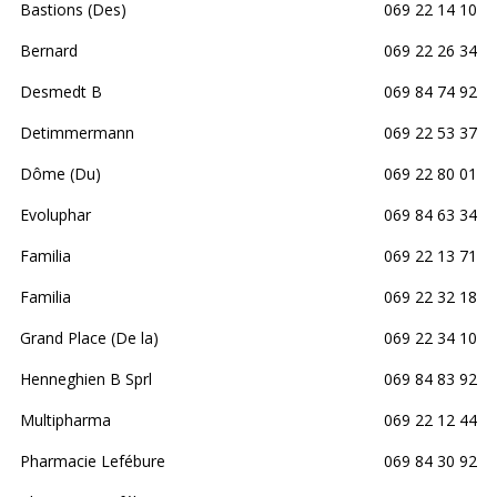
Bastions (Des)
069 22 14 10
Bernard
069 22 26 34
Desmedt B
069 84 74 92
Detimmermann
069 22 53 37
Dôme (Du)
069 22 80 01
Evoluphar
069 84 63 34
Familia
069 22 13 71
Familia
069 22 32 18
Grand Place (De la)
069 22 34 10
Henneghien B Sprl
069 84 83 92
Multipharma
069 22 12 44
Pharmacie Lefébure
069 84 30 92