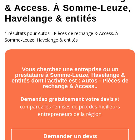
& Access. À Somme-Leuze,
Havelange & entités
1 résultats pour Autos - Pièces de rechange & Access. À
Somme-Leuze, Havelange & entités
Vous cherchez une entreprise ou un
prestataire à Somme-Leuze, Havelange &
entités dont l'activité est : Autos - Pièces de
rechange & Access..
Demandez gratuitement votre devis
et
comparez les remises de prix des meilleurs
entrepreneurs de la région.
Demander un devis