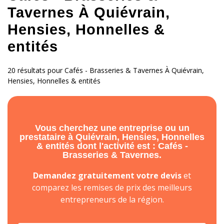
Tavernes À Quiévrain,
Hensies, Honnelles &
entités
20 résultats pour Cafés - Brasseries & Tavernes À Quiévrain,
Hensies, Honnelles & entités
Vous cherchez une entreprise ou un
prestataire à Quiévrain, Hensies, Honnelles
& entités dont l'activité est : Cafés -
Brasseries & Tavernes.
Demandez gratuitement votre devis
et
comparez les remises de prix des meilleurs
entrepreneurs de la région.