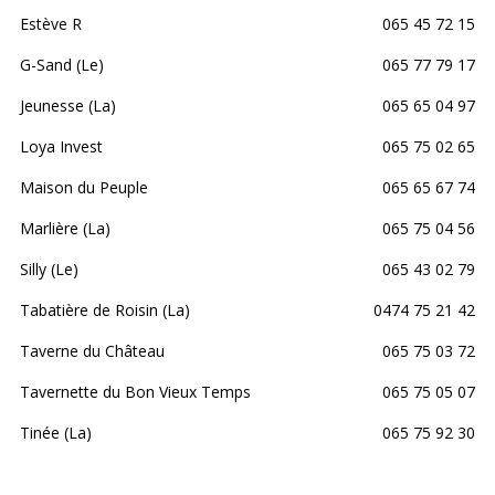
Estève R
065 45 72 15
G-Sand (Le)
065 77 79 17
Jeunesse (La)
065 65 04 97
Loya Invest
065 75 02 65
Maison du Peuple
065 65 67 74
Marlière (La)
065 75 04 56
Silly (Le)
065 43 02 79
Tabatière de Roisin (La)
0474 75 21 42
Taverne du Château
065 75 03 72
Tavernette du Bon Vieux Temps
065 75 05 07
Tinée (La)
065 75 92 30