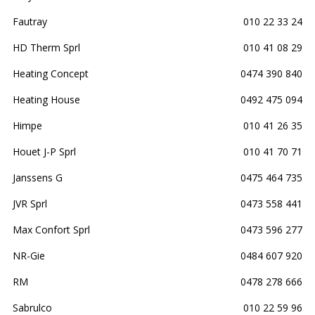
Fautray
010 22 33 24
HD Therm Sprl
010 41 08 29
Heating Concept
0474 390 840
Heating House
0492 475 094
Himpe
010 41 26 35
Houet J-P Sprl
010 41 70 71
Janssens G
0475 464 735
JVR Sprl
0473 558 441
Max Confort Sprl
0473 596 277
NR-Gie
0484 607 920
RM
0478 278 666
Sabrulco
010 22 59 96