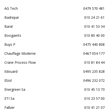
AG Tech
0479 570 481
Badrepar
010 24 21 61
Baral
010 41 53 34
Boogaerts
010 80 40 00
Buys P
0475 440 808
Chauffage Moderne
0467 054 177
Crane Process Flow
010 81 84 44
Edouard
0495 235 828
Elzol
0496 232 072
Energreen Sa
010 45 13 73
ETI Sa
010 23 57 00
Fallyer
010 41 21 07