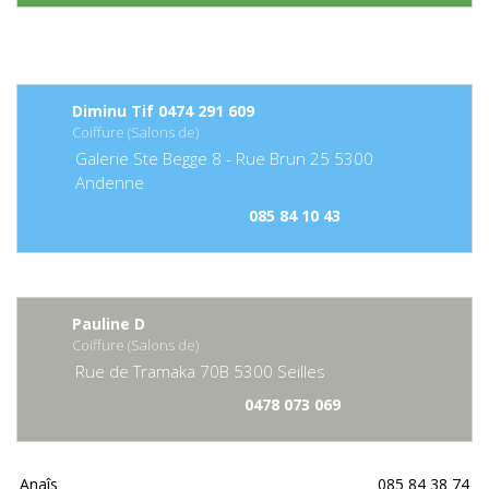
Diminu Tif 0474 291 609
Coiffure (Salons de)
Galerie Ste Begge 8 - Rue Brun
25
5300
Andenne
085 84 10 43
Pauline D
Coiffure (Salons de)
Rue de Tramaka
70B
5300
Seilles
0478 073 069
Anaîs
085 84 38 74