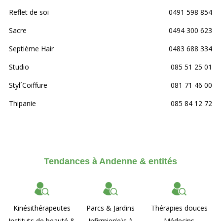
Reflet de soi
0491 598 854
Sacre
0494 300 623
Septième Hair
0483 688 334
Studio
085 51 25 01
Styl´Coiffure
081 71 46 00
Thipanie
085 84 12 72
Tendances à Andenne & entités
Kinésithérapeutes
Parcs & Jardins
Thérapies douces
Instituts de beauté &
Infirmier(e)s à
Médecins