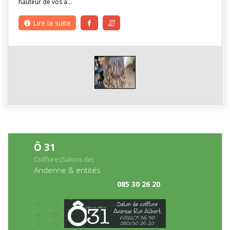
hauteur de vos a…
Lire la suite
Ô 31
Coiffure (Salons de)
Andenne & entités
085 30 26 20