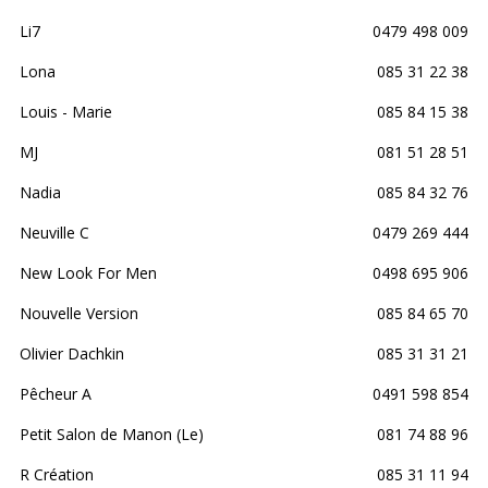
Li7
0479 498 009
Lona
085 31 22 38
Louis - Marie
085 84 15 38
MJ
081 51 28 51
Nadia
085 84 32 76
Neuville C
0479 269 444
New Look For Men
0498 695 906
Nouvelle Version
085 84 65 70
Olivier Dachkin
085 31 31 21
Pêcheur A
0491 598 854
Petit Salon de Manon (Le)
081 74 88 96
R Création
085 31 11 94