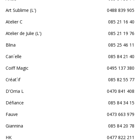
Art Sublime (L')
0488 839 905
Atelier C
085 21 16 40
Atelier de Julie (L')
085 21 19 76
Blina
085 25 46 11
Can´elle
085 84 21 40
Coiff Magic
0495 137 380
Créat´if
085 82 55 77
D'Orria L
0470 841 408
Défiance
085 84 34 15
Fauve
0473 663 979
Giannina
085 84 20 78
HK
0477 822 211