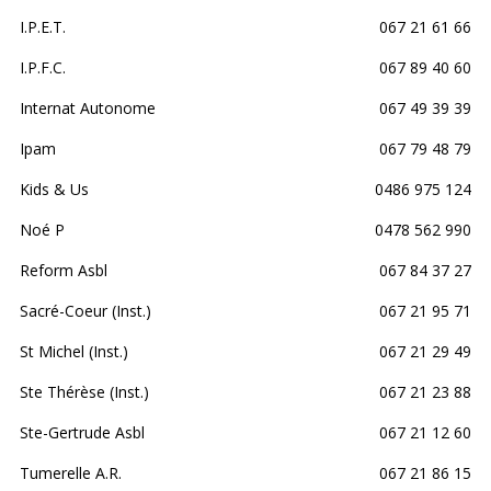
I.P.E.T.
067 21 61 66
I.P.F.C.
067 89 40 60
Internat Autonome
067 49 39 39
Ipam
067 79 48 79
Kids & Us
0486 975 124
Noé P
0478 562 990
Reform Asbl
067 84 37 27
Sacré-Coeur (Inst.)
067 21 95 71
St Michel (Inst.)
067 21 29 49
Ste Thérèse (Inst.)
067 21 23 88
Ste-Gertrude Asbl
067 21 12 60
Tumerelle A.R.
067 21 86 15