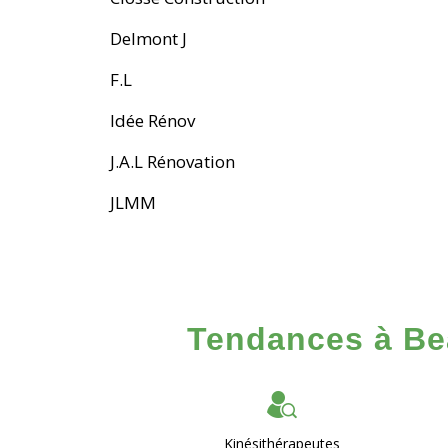
Delmont J
F.L
Idée Rénov
J.A.L Rénovation
JLMM
Tendances à Bea
Kinésithérapeutes