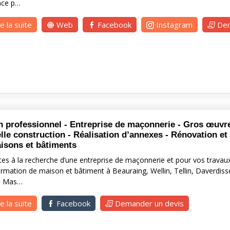
nce p…
re la suite
Web
Facebook
Instagram
Dem
 professionnel - Entreprise de maçonnerie - Gros œuvre
lle construction - Réalisation d’annexes - Rénovation et
isons et bâtiments
tes à la recherche d’une entreprise de maçonnerie et pour vos travau
rmation de maison et bâtiment à Beauraing, Wellin, Tellin, Daverdisse
à Mas…
re la suite
Facebook
Demander un devis