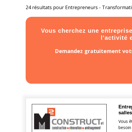
24 résultats pour Entrepreneurs - Transformatio
Vous cherchez une entreprise 
l'activité
Demandez gratuitement votr
Entre
salle
Vous ê
besoin