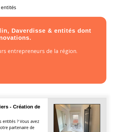
 entités
lin, Daverdisse & entités dont
énovations.
rs entrepreneurs de la région.
ers - Création de
s entités ? Vous avez
otre partenaire de