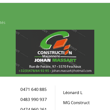
ités
0471 640 885
Léonard L
0483 990 937
MG Construct
0474 960 261