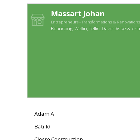
Massart Johan
Entrepreneurs - Transformations & Rénovations
Beauraing, Wellin, Tellin, Daverdisse & ent
Adam A
Bati Id
Closse Construction