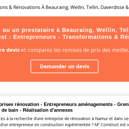
ns & Rénovations À Beauraing, Wellin, Tellin, Daverdisse &
ou un prestataire à Beauraing, Wellin, Tel
 est : Entrepreneurs - Transformations & R
e devis
et comparez les remises de prix des meilleu
Demander un devis
prises rénovation - Entrepreneurs aménagements - Greni
s de bain - Réalisation d'annexes
tes à la recherche d’une entreprise de rénovation à Namur et dans se
 d'un entrepreneur en construction expérimentée ? M² Construct est v