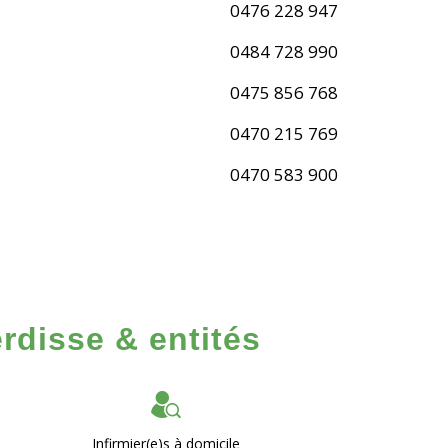
0476 228 947
0484 728 990
0475 856 768
0470 215 769
0470 583 900
rdisse & entités
Infirmier(e)s à domicile