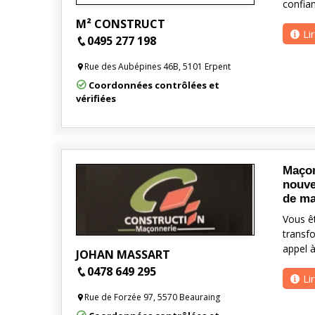
confia
M² CONSTRUCT
Li
0495 277 198
Rue des Aubépines 46B, 5101 Erpent
Coordonnées contrôlées et
vérifiées
Maçon
nouve
de ma
Vous ê
transfo
appel 
JOHAN MASSART
0478 649 295
Li
Rue de Forzée 97, 5570 Beauraing