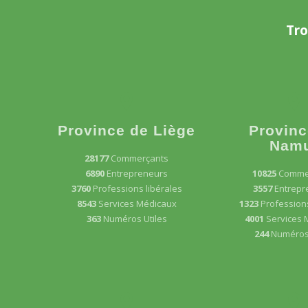
Tro
Province de Liège
Provinc
Nam
28177
Commerçants
6890
Entrepreneurs
10825
Comme
3760
Professions libérales
3557
Entrepr
8543
Services Médicaux
1323
Professions
363
Numéros Utiles
4001
Services 
244
Numéros 