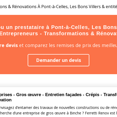
ns & Rénovations À Pont-à-Celles, Les Bons Villers & entit
 un prestataire à Pont-à-Celles, Les Bons V
 Entrepreneurs - Transformations & Rénova
e devis
et comparez les remises de prix des meilleu
Demander un devis
prises - Gros œuvre - Entretien façades - Crépis - Trans
ation
nvisagez d’entamer des travaux de nouvelles constructions ou de réno
cherche d’une entreprise de gros œuvre à Binche ? Ferretti Renov est l’i