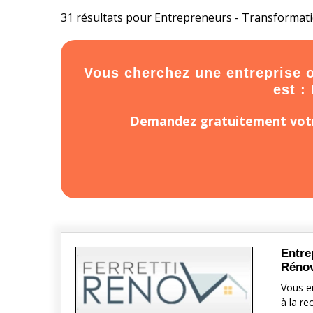
31 résultats pour Entrepreneurs - Transformatio
Vous cherchez une entreprise ou
est :
Demandez gratuitement votr
Entre
Rénov
Vous e
à la re