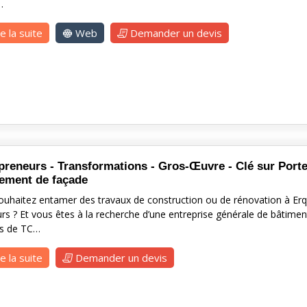
…
re la suite
Web
Demander un devis
preneurs - Transformations - Gros-Œuvre - Clé sur Porte
ement de façade
ouhaitez entamer des travaux de construction ou de rénovation à Erq
rs ? Et vous êtes à la recherche d’une entreprise générale de bâtimen
es de TC…
re la suite
Demander un devis