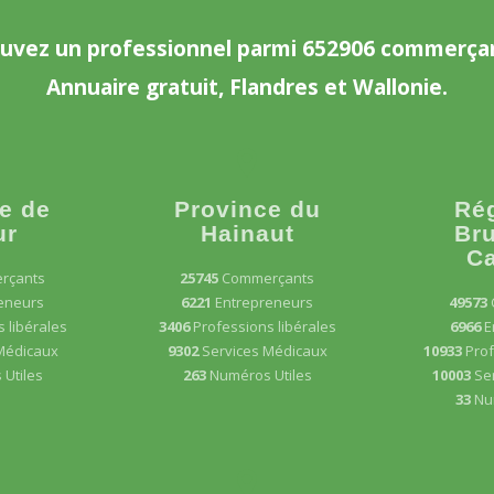
uvez un professionnel parmi 652906 commerça
Annuaire gratuit, Flandres et Wallonie.
e de
Province du
Ré
ur
Hainaut
Bru
Ca
rçants
25745
Commerçants
eneurs
6221
Entrepreneurs
49573
 libérales
3406
Professions libérales
6966
E
Médicaux
9302
Services Médicaux
10933
Prof
Utiles
263
Numéros Utiles
10003
Se
33
Nu