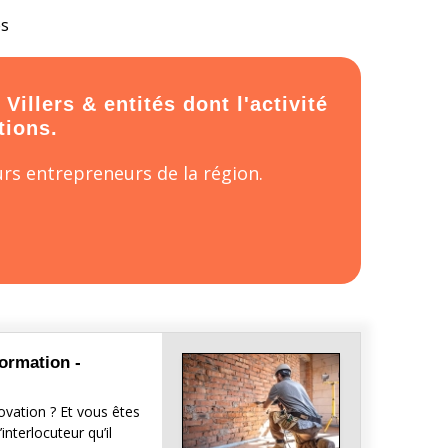
és
illers & entités dont l'activité
tions.
rs entrepreneurs de la région.
formation -
vation ? Et vous êtes
nterlocuteur qu’il