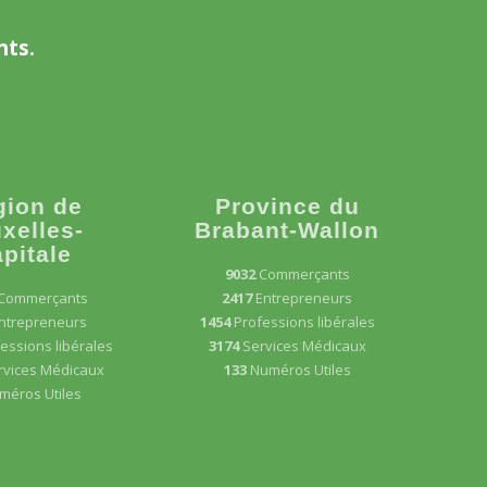
nts.
gion de
Province du
xelles-
Brabant-Wallon
pitale
9032
Commerçants
Commerçants
2417
Entrepreneurs
ntrepreneurs
1454
Professions libérales
essions libérales
3174
Services Médicaux
rvices Médicaux
133
Numéros Utiles
méros Utiles