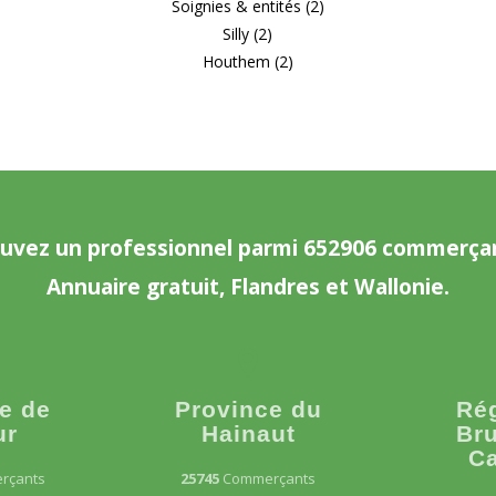
Soignies & entités (2)
Silly (2)
Houthem (2)
uvez un professionnel parmi 652906 commerça
Annuaire gratuit, Flandres et Wallonie.
e de
Province du
Ré
ur
Hainaut
Bru
Ca
rçants
25745
Commerçants