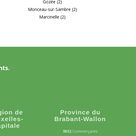
Gozée (2)
Monceau-sur-Sambre (2)
Marcinelle (2)
nts.
gion de
Province du
xelles-
Brabant-Wallon
pitale
9032
Commerçants