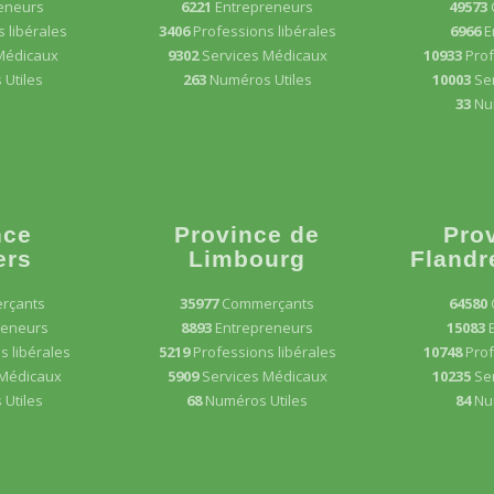
eneurs
6221
Entrepreneurs
49573
 libérales
3406
Professions libérales
6966
E
Médicaux
9302
Services Médicaux
10933
Prof
Utiles
263
Numéros Utiles
10003
Se
33
Nu
nce
Province de
Pro
ers
Limbourg
Flandr
rçants
35977
Commerçants
64580
reneurs
8893
Entrepreneurs
15083
s libérales
5219
Professions libérales
10748
Prof
 Médicaux
5909
Services Médicaux
10235
Se
Utiles
68
Numéros Utiles
84
Nu