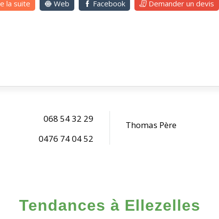
re la suite
Web
Facebook
Demander un devis
068 54 32 29
Thomas Père
0476 74 04 52
Tendances à Ellezelles