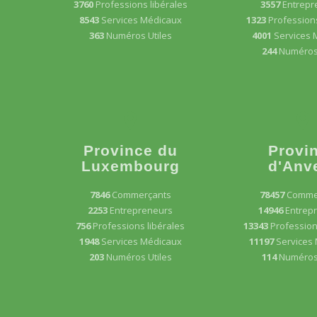
3760
Professions libérales
3557
Entrepr
8543
Services Médicaux
1323
Professions
363
Numéros Utiles
4001
Services 
244
Numéros 
Province du
Provi
Luxembourg
d'Anv
7846
Commerçants
78457
Comme
2253
Entrepreneurs
14946
Entrep
756
Professions libérales
13343
Profession
1948
Services Médicaux
11197
Services
203
Numéros Utiles
114
Numéros 