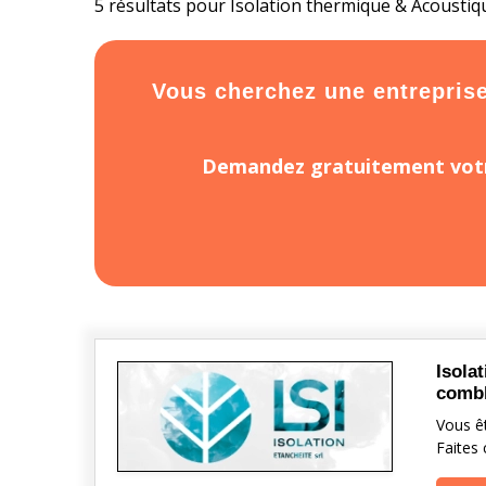
5 résultats pour Isolation thermique & Acoustiqu
Vous cherchez une entreprise 
Demandez gratuitement votr
Isola
combl
Vous êt
Faites 