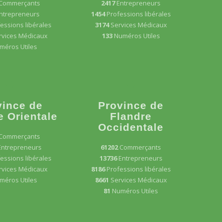
Commerçants
2417
Entrepreneurs
ntrepreneurs
1454
Professions libérales
essions libérales
3174
Services Médicaux
rvices Médicaux
133
Numéros Utiles
méros Utiles
vince de
Province de
e Orientale
Flandre
Occidentale
Commerçants
Entrepreneurs
61202
Commerçants
essions libérales
13736
Entrepreneurs
rvices Médicaux
8186
Professions libérales
méros Utiles
8661
Services Médicaux
81
Numéros Utiles