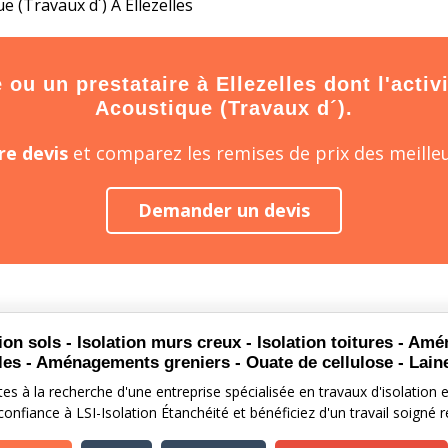
e (Travaux d´) À Ellezelles
ou un prestataire à Ellezelles dont l'activi
Acoustique (Travaux d´).
e devis
et comparez les remises de prix des meilleu
Demander un devis
tion sols - Isolation murs creux - Isolation toitures - A
es - Aménagements greniers - Ouate de cellulose - Lain
es à la recherche d'une entreprise spécialisée en travaux d'isolation e
confiance à LSI-Isolation Étanchéité et bénéficiez d'un travail soigné 