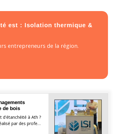
té est : Isolation thermique &
rs entrepreneurs de la région.
ménagements
e de bois
t d'étanchéité à Ath ?
réalisé par des profe…