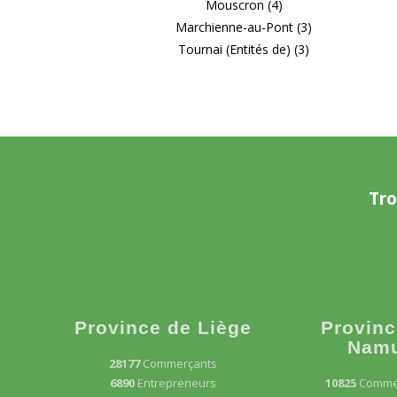
Mouscron (4)
Marchienne-au-Pont (3)
Tournai (Entités de) (3)
Tro
Province de Liège
Provinc
Nam
28177
Commerçants
6890
Entrepreneurs
10825
Comme