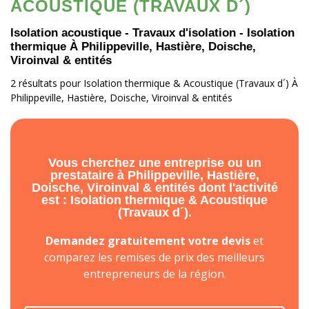
ACOUSTIQUE (TRAVAUX D´)
Isolation acoustique - Travaux d'isolation - Isolation
thermique À Philippeville, Hastière, Doische,
Viroinval & entités
2 résultats pour Isolation thermique & Acoustique (Travaux d´) À
Philippeville, Hastière, Doische, Viroinval & entités
Vous cherchez une entreprise ou un
prestataire à Philippeville, Hastière,
Doische, Viroinval & entités dont l'activité
est : Isolation thermique & Acoustique
(Travaux d´).
Demandez gratuitement votre devis
et
comparez les remises de prix des meilleurs
entrepreneurs de la région.