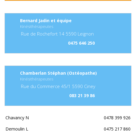
Bernard Jadin et équipe
Kinésithérapeutes
Rue de Rochefort
14
5590
Leignon
0475 646 250
Chamberlan Stéphan (Ostéopathe)
Kinésithérapeutes
Rue du Commerce
45/1
5590
Ciney
083 21 39 86
Chavancy N
0478 399 926
Demoulin L
0475 217 860