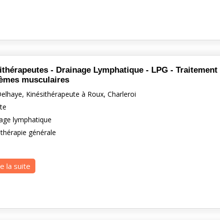
ithérapeutes - Drainage Lymphatique - LPG - Traitement 
èmes musculaires
elhaye, Kinésithérapeute à Roux, Charleroi
ite
nage lymphatique
ithérapie générale
re la suite