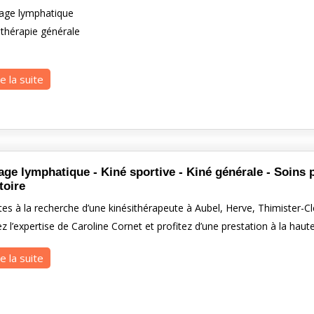
nage lymphatique
ithérapie générale
re la suite
age lymphatique - Kiné sportive - Kiné générale - Soins pa
toire
es à la recherche d’une kinésithérapeute à Aubel, Herve, Thimister-Cl
tez l’expertise de Caroline Cornet et profitez d’une prestation à la ha
re la suite