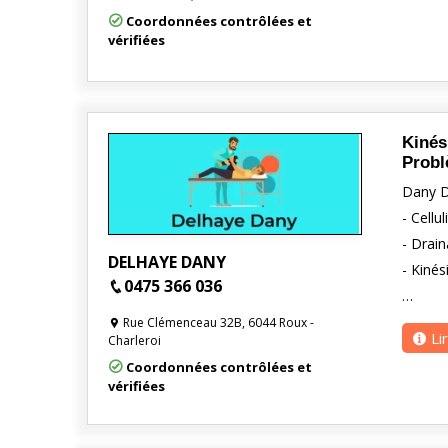
Coordonnées contrôlées et
vérifiées
Kinés
Probl
Dany D
- Cellul
- Drai
DELHAYE DANY
- Kinés
0475 366 036
…
Rue Clémenceau 32B, 6044 Roux -
Li
Charleroi
Coordonnées contrôlées et
vérifiées