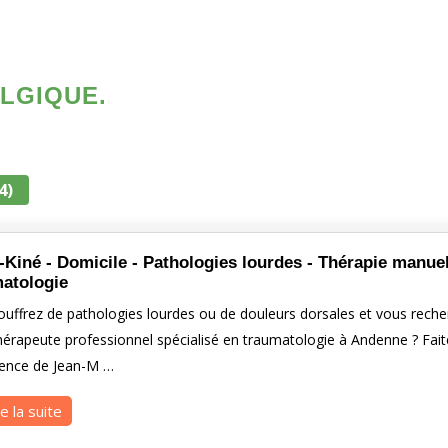
LGIQUE.
4)
-Kiné - Domicile - Pathologies lourdes - Thérapie manuel
atologie
ouffrez de pathologies lourdes ou de douleurs dorsales et vous rech
hérapeute professionnel spécialisé en traumatologie à Andenne ? Fait
rience de Jean-M …
re la suite