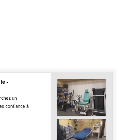
le -
erchez un
es confiance à