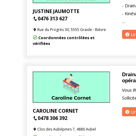
- Drai
JUSTINE JAUMOTTE
- Kinés
0476 313 627
…
Rue du Progrès 30, 5555 Graide - Bièvre
Li
Coordonnées contrôlées et
vérifiées
Drain
opéra
Vous êt
Sollici
CAROLINE CORNET
Li
0478 306 392
Clos des Aubépines 7, 4880 Aubel