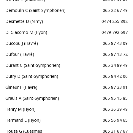
Demoulin C (Saint-Symphorien)
065 22 67 49
Desmette D (Nimy)
0474 255 892
Di Giacomo M (Hyon)
0479 792 697
Ducobu J (Havré)
065 87 43 09
Dufour (Havré)
065 87 13 72
Durant C (Saint-Symphorien)
065 34 89 49
Dutry D (Saint-Symphorien)
065 84 42 06
Glineur F (Havré)
065 87 33 91
Grauls A (Saint-Symphorien)
065 95 15 85
Henry M (Hyon)
065 36 39 49
Hermand E (Hyon)
065 56 94 65
Houze G (Cuesmes)
065 31 67 67