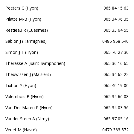
Peeters C (Hyon)
065 84 15 63
Pilatte M-B (Hyon)
065 34 76 35
Restieau R (Cuesmes)
065 33 64 55
Sablon J (Harmignies)
0486 958 540
Simon J-F (Hyon)
065 70 27 30
Therasse A (Saint-Symphorien)
065 36 16 65
Theuwissen J (Maisiers)
065 34 62 22
Tixhon Y (Hyon)
065 40 19 00
Valembois B (Hyon)
065 34 66 08
Van Der Maren P (Hyon)
065 34 03 56
Vander Steen A (Nimy)
065 97 05 16
Venet M (Havré)
0479 363 572