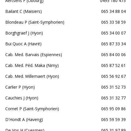
Aertsens F (Obourg)
0495 180 473
Bailant C (Maisiers)
065 34 88 04
Blondeau P (Saint-Symphorien)
065 33 58 59
Borghgraef J (Hyon)
065 34 00 07
Bui Quoc A (Havré)
065 87 33 34
Cab. Med. Barvais (Espiennes)
065 84 00 06
Cab. Med. Péd. Maka (Nimy)
065 87 52 61
Cab. Med. Willemaert (Hyon)
065 56 92 67
Carlier P (Hyon)
065 31 52 73
Cauchies J (Hyon)
065 31 32 77
Cornet P (Saint-Symphorien)
065 95 09 86
D'Hondt A (Haveng)
065 59 59 39
De Vos H (Cuesmes)
065 31 97 89