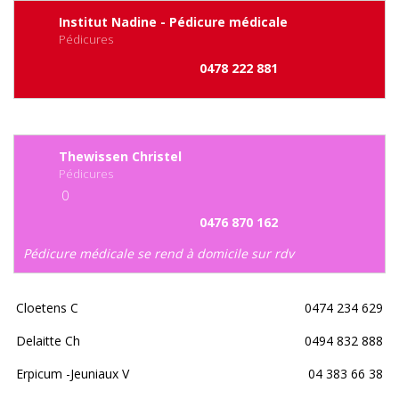
Institut Nadine - Pédicure médicale
Pédicures
0478 222 881
Thewissen Christel
Pédicures
0
0476 870 162
Pédicure médicale se rend à domicile sur rdv
Cloetens C
0474 234 629
Delaitte Ch
0494 832 888
Erpicum -Jeuniaux V
04 383 66 38