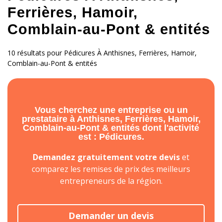
Ferrières, Hamoir,
Comblain-au-Pont & entités
10 résultats pour Pédicures À Anthisnes, Ferrières, Hamoir,
Comblain-au-Pont & entités
Vous cherchez une entreprise ou un
prestataire à Anthisnes, Ferrières, Hamoir,
Comblain-au-Pont & entités dont l'activité
est : Pédicures.
Demandez gratuitement votre devis
et
comparez les remises de prix des meilleurs
entrepreneurs de la région.
Demander un devis