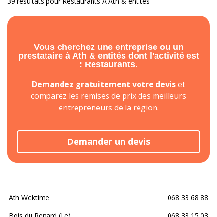
39 résultats pour Restaurants À Ath & entités
Vous cherchez une entreprise ou un
prestataire à Ath & entités dont l'activité est
: Restaurants.
Demandez gratuitement votre devis
et
comparez les remises de prix des meilleurs
entrepreneurs de la région.
Demander un devis
Ath Woktime
068 33 68 88
Bois du Renard (Le)
068 33 15 03