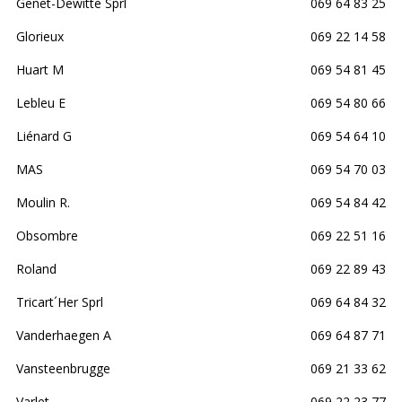
Genet-Dewitte Sprl
069 64 83 25
Glorieux
069 22 14 58
Huart M
069 54 81 45
Lebleu E
069 54 80 66
Liénard G
069 54 64 10
MAS
069 54 70 03
Moulin R.
069 54 84 42
Obsombre
069 22 51 16
Roland
069 22 89 43
Tricart´Her Sprl
069 64 84 32
Vanderhaegen A
069 64 87 71
Vansteenbrugge
069 21 33 62
Varlet
069 22 23 77