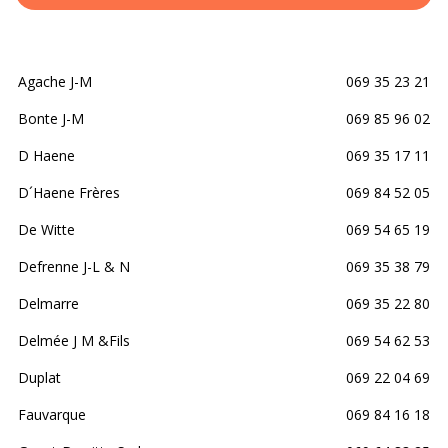
Agache J-M
069 35 23 21
Bonte J-M
069 85 96 02
D Haene
069 35 17 11
D´Haene Frères
069 84 52 05
De Witte
069 54 65 19
Defrenne J-L & N
069 35 38 79
Delmarre
069 35 22 80
Delmée J M &Fils
069 54 62 53
Duplat
069 22 04 69
Fauvarque
069 84 16 18