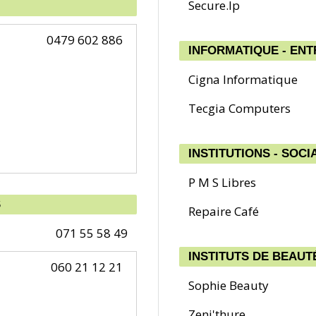
Secure.Ip
0479 602 886
INFORMATIQUE - ENT
Cigna Informatique
Tecgia Computers
INSTITUTIONS - SOCI
P M S Libres
S
Repaire Café
071 55 58 49
INSTITUTS DE BEAU
060 21 12 21
Sophie Beauty
Zeni'thure