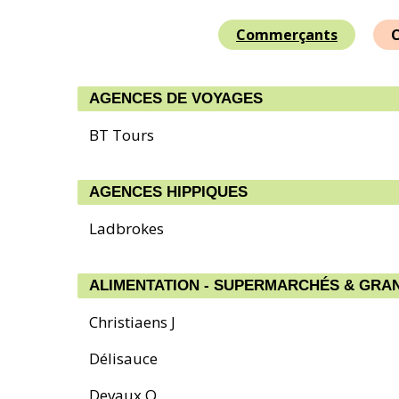
Commerçants
C
AGENCES DE VOYAGES
BT Tours
AGENCES HIPPIQUES
Ladbrokes
ALIMENTATION - SUPERMARCHÉS & GRA
Christiaens J
Délisauce
Devaux Q