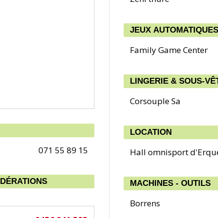
JEUX AUTOMATIQUE
Family Game Center
LINGERIE & SOUS-V
Corsouple Sa
LOCATION
071 55 89 15
Hall omnisport d'Erqu
ÉDÉRATIONS
MACHINES - OUTILS
Borrens