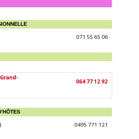
SIONNELLE
071 55 65 06
 Grand-
064 77 12 92
D'HÔTES
)
0495 771 121