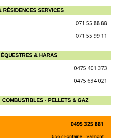
& RÉSIDENCES SERVICES
071 55 88 88
071 55 99 11
 ÉQUESTRES & HARAS
0475 401 373
0475 634 021
 COMBUSTIBLES - PELLETS & GAZ
0495 325 881
6567
Fontaine - Valmont