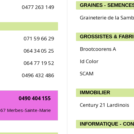
GRAINES - SEMENCE
0477 263 149
Graineterie de la Sam
GROSSISTES & FABR
071 59 66 29
Brootcoorens A
064 34 05 25
Id Color
064 77 19 52
SCAM
0496 432 486
IMMOBILIER
0490 404 155
Century 21 Lardinois
567
Merbes-Sainte-Marie
INFORMATIQUE - CO