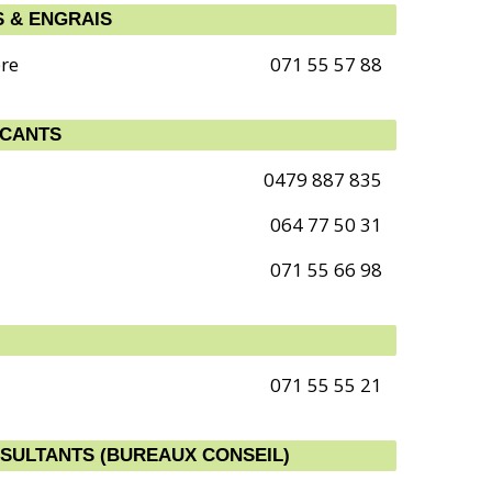
S & ENGRAIS
bre
071 55 57 88
ICANTS
0479 887 835
064 77 50 31
071 55 66 98
071 55 55 21
NSULTANTS (BUREAUX CONSEIL)