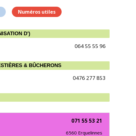
Numéros utiles
SATION D')
064 55 55 96
ESTIÈRES & BÛCHERONS
0476 277 853
071 55 53 21
6560
Erquelinnes