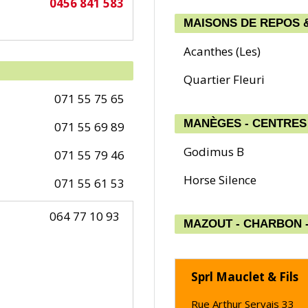
0456 841 583
MAISONS DE REPOS 
Acanthes (Les)
Quartier Fleuri
071 55 75 65
MANÈGES - CENTRES
071 55 69 89
Godimus B
071 55 79 46
Horse Silence
071 55 61 53
064 77 10 93
MAZOUT - CHARBON -
Sprl Mauclet & Fils
Rue Arthur Servais 33