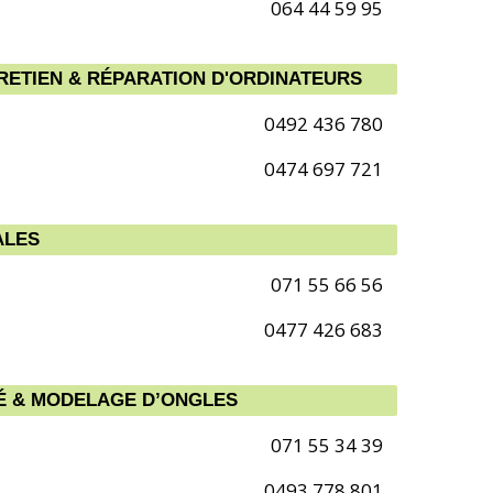
064 44 59 95
RETIEN & RÉPARATION D'ORDINATEURS
0492 436 780
0474 697 721
ALES
071 55 66 56
0477 426 683
TÉ & MODELAGE D’ONGLES
071 55 34 39
0493 778 801