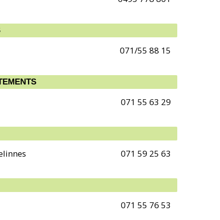
S
071/55 88 15
ÊTEMENTS
071 55 63 29
elinnes
071 59 25 63
071 55 76 53