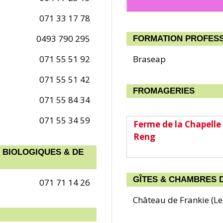
071 33 17 78
0493 790 295
FORMATION PROFES
071 55 51 92
Braseap
071 55 51 42
FROMAGERIES
071 55 84 34
071 55 34 59
Ferme de la Chapelle
Reng
 BIOLOGIQUES & DE
GÎTES & CHAMBRES 
071 71 14 26
Château de Frankie (Le