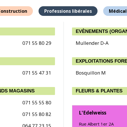
onstruction
Professions libérales
Médical
EVÈNEMENTS (ORGANI
071 55 80 29
Mullender D-A
EXPLOITATIONS FOR
071 55 47 31
Bosquillon M
NDS MAGASINS
FLEURS & PLANTES
071 55 55 80
L'Edelweiss
071 55 80 82
Rue Albert 1er 2A
064 77 23 15