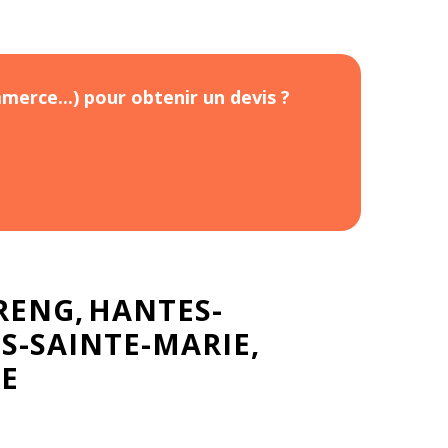
merce...) pour obtenir un devis ?
RENG
HANTES-
S-SAINTE-MARIE
RE