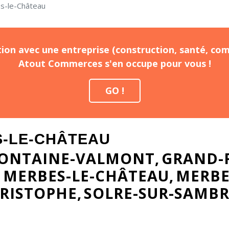
es-le-Château
ion avec une entreprise (construction, santé, com
Atout Commerces s'en occupe pour vous !
GO !
S-LE-CHÂTEAU
ONTAINE-VALMONT
GRAND-
MERBES-LE-CHÂTEAU
MERBE
RISTOPHE
SOLRE-SUR-SAMB