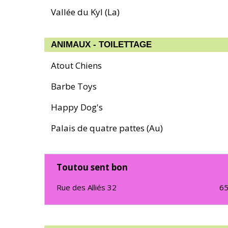
Vallée du Kyl (La)
ANIMAUX - TOILETTAGE
Atout Chiens
Barbe Toys
Happy Dog's
Palais de quatre pattes (Au)
Toutou sent bon
Rue des Alliés 32
6