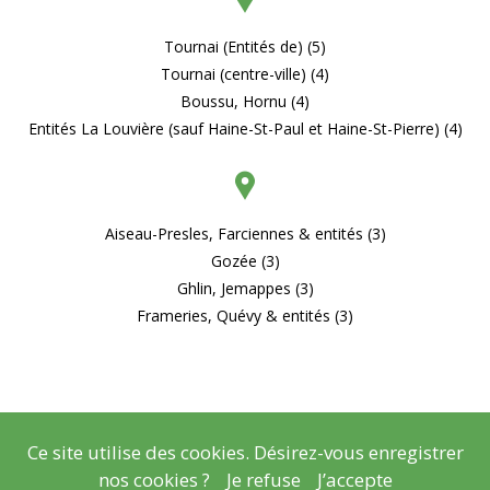
Tournai (Entités de) (5)
Tournai (centre-ville) (4)
Boussu, Hornu (4)
Entités La Louvière (sauf Haine-St-Paul et Haine-St-Pierre) (4)
Aiseau-Presles, Farciennes & entités (3)
Gozée (3)
Ghlin, Jemappes (3)
Frameries, Quévy & entités (3)
Ce site utilise des cookies. Désirez-vous enregistrer
© Copyright
Mentions légales
- Copyright
2026
nos cookies ?
Je refuse
J’accepte
Réalisation
Lisara Agency