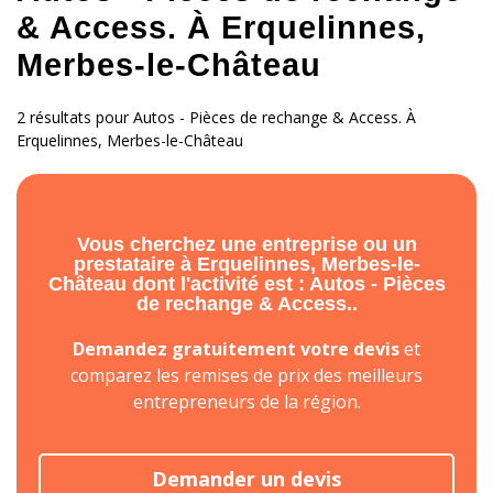
& Access. À Erquelinnes,
Merbes-le-Château
2 résultats pour Autos - Pièces de rechange & Access. À
Erquelinnes, Merbes-le-Château
Vous cherchez une entreprise ou un
prestataire à Erquelinnes, Merbes-le-
Château dont l'activité est : Autos - Pièces
de rechange & Access..
Demandez gratuitement votre devis
et
comparez les remises de prix des meilleurs
entrepreneurs de la région.
Demander un devis