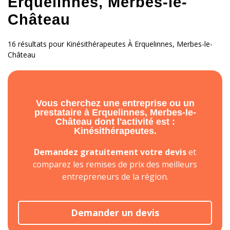
Erquelinnes, Merbes-le-
Château
16 résultats pour Kinésithérapeutes À Erquelinnes, Merbes-le-
Château
Vous cherchez une entreprise ou un
prestataire à Erquelinnes, Merbes-le-
Château dont l'activité est :
Kinésithérapeutes.
Demandez gratuitement votre devis
et
comparez les remises de prix des meilleurs
entrepreneurs de la région.
Demander un devis