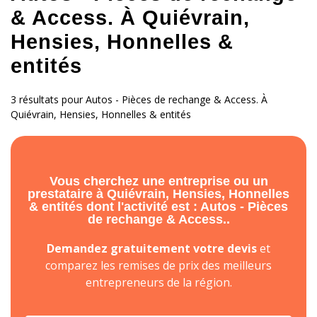
& Access. À Quiévrain,
Hensies, Honnelles &
entités
3 résultats pour Autos - Pièces de rechange & Access. À
Quiévrain, Hensies, Honnelles & entités
Vous cherchez une entreprise ou un
prestataire à Quiévrain, Hensies, Honnelles
& entités dont l'activité est : Autos - Pièces
de rechange & Access..
Demandez gratuitement votre devis
et
comparez les remises de prix des meilleurs
entrepreneurs de la région.