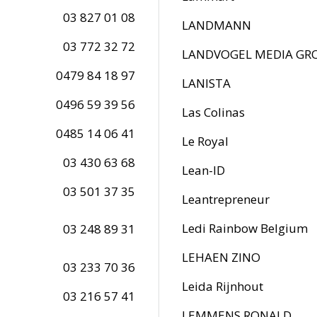
03 827 01 08
LANDMANN
03 772 32 72
LANDVOGEL MEDIA GR
0479 84 18 97
LANISTA
0496 59 39 56
Las Colinas
0485 14 06 41
Le Royal
03 430 63 68
Lean-ID
03 501 37 35
Leantrepreneur
Ledi Rainbow Belgium
03 248 89 31
LEHAEN ZINO
03 233 70 36
Leida Rijnhout
03 216 57 41
LEMMENS RONALD