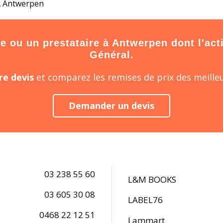
 À Antwerpen
 ou un prestataire à Antwerpen dont l'acti
Général.
e devis
et comparez les remises de prix des meilleu
Demander un devis
03 238 55 60
L&M BOOKS
03 605 30 08
LABEL76
0468 22 12 51
Lammart