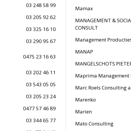
03 248 58 99
Mamax
03 205 92 62
MANAGEMENT & SOCIA
CONSULT
03 325 16 10
Management Productie
03 290 95 67
MANAP
0475 23 16 63
MANGELSCHOTS PIETER
03 202 46 11
Maprima Management 
03 543 05 05
Marc Roels Consulting 
03 205 23 24
Marenko
0477 57 46 89
Marien
03 344 65 77
Mato Consulting