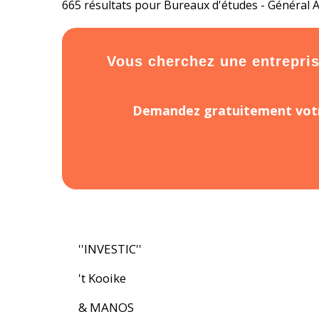
665 résultats pour Bureaux d'études - Général
Vous cherchez une entreprise
Demandez gratuitement votr
''INVESTIC''
't Kooike
& MANOS