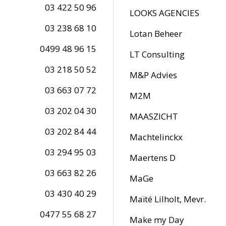
03 422 50 96
LOOKS AGENCIES
03 238 68 10
Lotan Beheer
0499 48 96 15
LT Consulting
03 218 50 52
M&P Advies
03 663 07 72
M2M
03 202 04 30
MAASZICHT
03 202 84 44
Machtelinckx
03 294 95 03
Maertens D
03 663 82 26
MaGe
03 430 40 29
Maïté Lilholt, Mevr.
0477 55 68 27
Make my Day