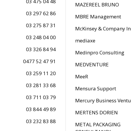
03 475 04 48
MAZEREEL BRUNO
03 297 62 86
MBRE Management
03 275 87 31
McKinsey & Company In
03 248 04 00
mediaxe
03 326 84 94
Medinpro Consulting
0477 52 47 91
MEDVENTURE
03 259 11 20
MeeR
03 281 33 68
Mensura Support
03 711 03 79
Mercury Business Ventu
03 844 49 89
MERTENS DORIEN
03 232 83 88
METAL PACKAGING