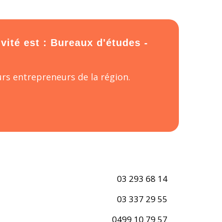
vité est : Bureaux d'études -
rs entrepreneurs de la région.
03 293 68 14
03 337 29 55
0499 10 79 57