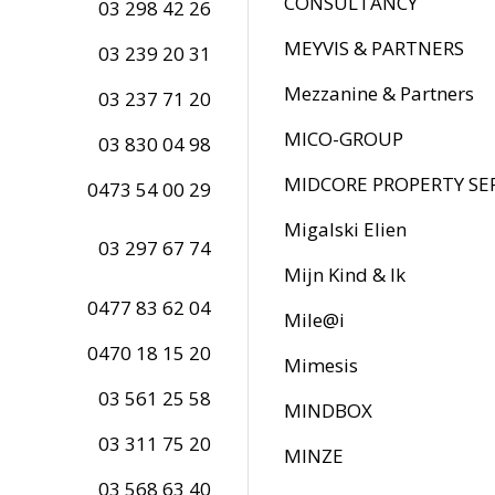
CONSULTANCY
03 298 42 26
MEYVIS & PARTNERS
03 239 20 31
Mezzanine & Partners
03 237 71 20
MICO-GROUP
03 830 04 98
MIDCORE PROPERTY SE
0473 54 00 29
Migalski Elien
03 297 67 74
Mijn Kind & Ik
0477 83 62 04
Mile@i
0470 18 15 20
Mimesis
03 561 25 58
MINDBOX
03 311 75 20
MINZE
03 568 63 40