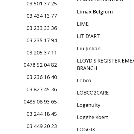
03 501 37 25
Limax Belgium
03 434 13 77
LIME
03 233 33 36
LIT D'ART
03 235 17 94
Liu Jinlian
03 205 37 11
LLOYD'S REGISTER EME
0478 52 04 82
BRANCH
03 236 16 40
Lobco
03 827 45 36
LOBCO2CARE
0485 08 93 65
Logenuity
03 244 18 45
Logghe Koert
03 449 20 23
LOGGIX