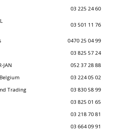
03 225 24 60
L
03 501 11 76
s
0470 25 04 99
03 825 57 24
-JAN
052 37 28 88
Belgium
03 224 05 02
and Trading
03 830 58 99
03 825 01 65
03 218 70 81
03 664 09 91