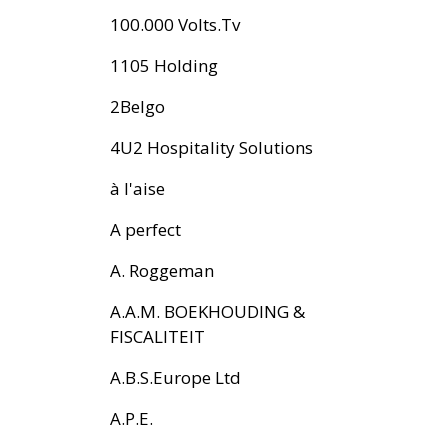
100.000 Volts.Tv
1105 Holding
2Belgo
4U2 Hospitality Solutions
à l'aise
A perfect
A. Roggeman
A.A.M. BOEKHOUDING &
FISCALITEIT
A.B.S.Europe Ltd
A.P.E.