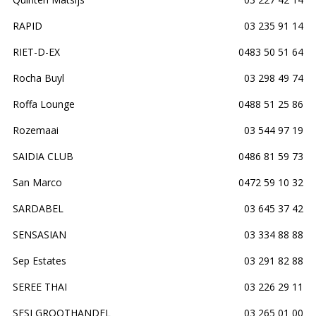
RAPID
03 235 91 14
RIET-D-EX
0483 50 51 64
Rocha Buyl
03 298 49 74
Roffa Lounge
0488 51 25 86
Rozemaai
03 544 97 19
SAIDIA CLUB
0486 81 59 73
San Marco
0472 59 10 32
SARDABEL
03 645 37 42
SENSASIAN
03 334 88 88
Sep Estates
03 291 82 88
SEREE THAI
03 226 29 11
SESI GROOTHANDEL
03 265 01 00