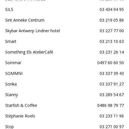
SILS
03 434 94 95
Sint Anneke Centrum
03 219 05 86
Skybar Antwerp Lindner hotel
03 227 77 00
Smart
03 213 10 63
Something Els AtelierCafé
03 231 26 14
Sommar
0497 60 60 50
SOMMNI
03 337 39 43
Sonka
03 337 91 27
Stanny
03 289 54 67
Starfish & Coffee
0486 98 79 77
Stéphanie Roels
03 233 11 96
Stop
03 271 00 97