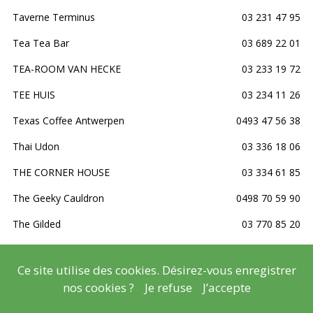
Taverne Terminus
03 231 47 95
Tea Tea Bar
03 689 22 01
TEA-ROOM VAN HECKE
03 233 19 72
TEE HUIS
03 234 11 26
Texas Coffee Antwerpen
0493 47 56 38
Thai Udon
03 336 18 06
THE CORNER HOUSE
03 334 61 85
The Geeky Cauldron
0498 70 59 90
The Gilded
03 770 85 20
THE GRILLFATHER
03 502 99 22
Ce site utilise des cookies. Désirez-vous enregistrer
The Irish Times Pub
03 227 43 60
nos cookies ?
Je refuse
J’accepte
THE LEGACY
03 290 31 43