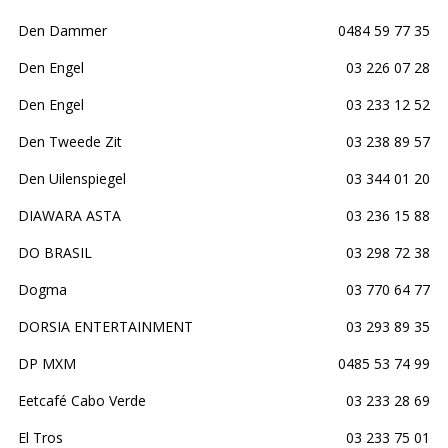
Den Dammer
0484 59 77 35
Den Engel
03 226 07 28
Den Engel
03 233 12 52
Den Tweede Zit
03 238 89 57
Den Uilenspiegel
03 344 01 20
DIAWARA ASTA
03 236 15 88
DO BRASIL
03 298 72 38
Dogma
03 770 64 77
DORSIA ENTERTAINMENT
03 293 89 35
DP MXM
0485 53 74 99
Eetcafé Cabo Verde
03 233 28 69
El Tros
03 233 75 01