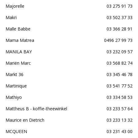
Majorelle
03 275 91 73
Makri
03 502 37 33
Malle Babbe
03 366 28 91
Mama Matrea
0496 27 99 73
MANILA BAY
03 232 09 57
Mariën Marc
03 568 82 74
Markt 36
03 345 46 78
Martinique
03 541 77 52
Mathiyo
03 334 58 53
Mattheus B - koffie-theewinkel
03 233 57 64
Maurice en Dietrich
03 233 13 32
MCQUEEN
03 231 43 00