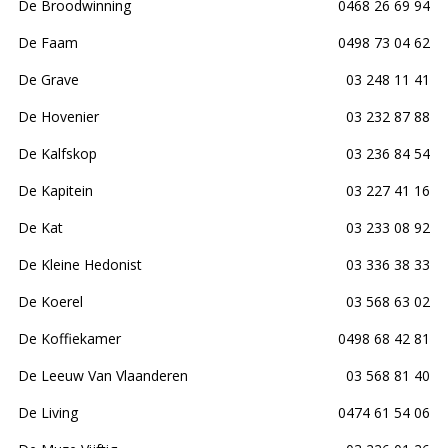
De Broodwinning
0468 26 69 94
De Faam
0498 73 04 62
De Grave
03 248 11 41
De Hovenier
03 232 87 88
De Kalfskop
03 236 84 54
De Kapitein
03 227 41 16
De Kat
03 233 08 92
De Kleine Hedonist
03 336 38 33
De Koerel
03 568 63 02
De Koffiekamer
0498 68 42 81
De Leeuw Van Vlaanderen
03 568 81 40
De Living
0474 61 54 06