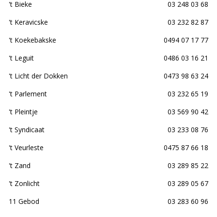
't Bieke
03 248 03 68
't Keravicske
03 232 82 87
't Koekebakske
0494 07 17 77
't Leguit
0486 03 16 21
't Licht der Dokken
0473 98 63 24
't Parlement
03 232 65 19
't Pleintje
03 569 90 42
't Syndicaat
03 233 08 76
't Veurleste
0475 87 66 18
't Zand
03 289 85 22
't Zonlicht
03 289 05 67
11 Gebod
03 283 60 96