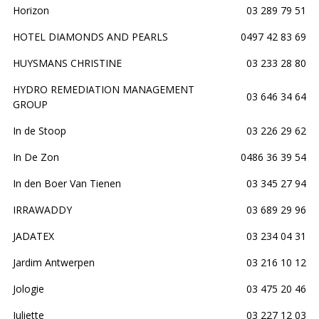
Horizon
03 289 79 51
HOTEL DIAMONDS AND PEARLS
0497 42 83 69
HUYSMANS CHRISTINE
03 233 28 80
HYDRO REMEDIATION MANAGEMENT
03 646 34 64
GROUP
In de Stoop
03 226 29 62
In De Zon
0486 36 39 54
In den Boer Van Tienen
03 345 27 94
IRRAWADDY
03 689 29 96
JADATEX
03 234 04 31
Jardim Antwerpen
03 216 10 12
Jologie
03 475 20 46
Juliette
03 227 12 03