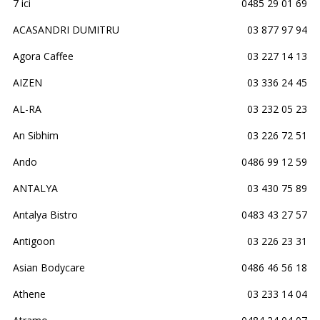
7 ici
0485 29 01 69
ACASANDRI DUMITRU
03 877 97 94
Agora Caffee
03 227 14 13
AIZEN
03 336 24 45
AL-RA
03 232 05 23
An Sibhim
03 226 72 51
Ando
0486 99 12 59
ANTALYA
03 430 75 89
Antalya Bistro
0483 43 27 57
Antigoon
03 226 23 31
Asian Bodycare
0486 46 56 18
Athene
03 233 14 04