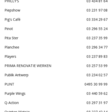
PHILLY'S
03 434 81 64
Piepshow
03 231 97 08
Pig's Café
03 334 29 67
Pinot
03 296 55 24
Pita Ster
03 237 35 99
Planchee
03 296 34 77
Players
03 237 89 83
PRIMA RENOVATIE WERKEN
03 257 53 99
Publik Antwerp
03 234 02 57
PUNT
0495 30 99 99
Purple Wings
03 440 59 62
Q-Action
03 297 31 97
Quinten Matsijs
03 227 42 14