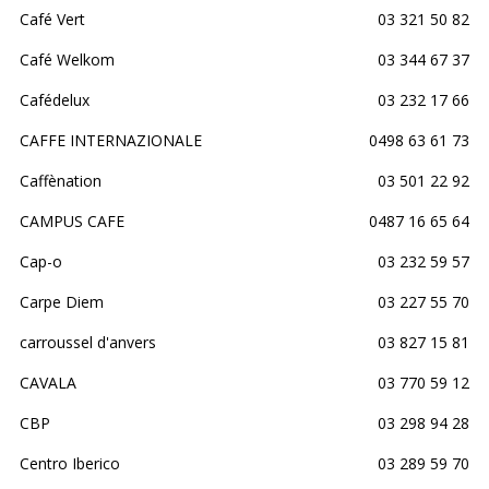
Café Vert
03 321 50 82
Café Welkom
03 344 67 37
Cafédelux
03 232 17 66
CAFFE INTERNAZIONALE
0498 63 61 73
Caffènation
03 501 22 92
CAMPUS CAFE
0487 16 65 64
Cap-o
03 232 59 57
Carpe Diem
03 227 55 70
carroussel d'anvers
03 827 15 81
CAVALA
03 770 59 12
CBP
03 298 94 28
Centro Iberico
03 289 59 70