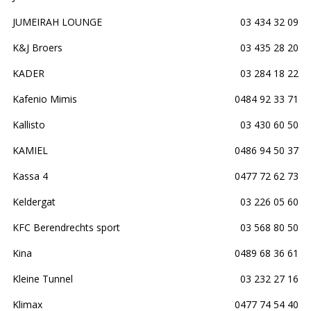
JUMEIRAH LOUNGE
03 434 32 09
K&J Broers
03 435 28 20
KADER
03 284 18 22
Kafenio Mimis
0484 92 33 71
Kallisto
03 430 60 50
KAMIEL
0486 94 50 37
Kassa 4
0477 72 62 73
Keldergat
03 226 05 60
KFC Berendrechts sport
03 568 80 50
Kina
0489 68 36 61
Kleine Tunnel
03 232 27 16
Klimax
0477 74 54 40