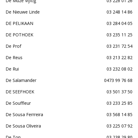
De Muze Vijftig
03 226 01 26
De Nieuwe Linde
03 248 14 86
DE PELIKAAN
03 284 04 05
DE POTHOEK
03 235 11 25
De Prof
03 231 72 54
De Reus
03 213 22 82
De Rui
03 232 08 02
De Salamander
0473 99 76 68
DE SEEFHOEK
03 501 37 50
De Souffleur
03 233 25 85
De Sousa Ferrreira
03 568 14 85
De Sousa Oliveira
03 225 07 92
De Ton
03 238 29 80